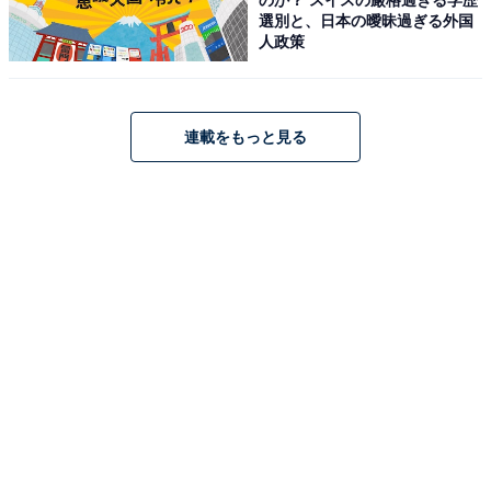
42mの豪快な水流が雪の世界を切り裂くような圧倒的な
選別と、日本の曖昧過ぎる外国
存在感を放ちます」（50代女性／東京都）、「雪景色と
人政策
滝の組み合わせが美しく、冬ならではの景観を期待でき
るためです」（30代女性／愛知県）、「二段の滝の姿は
圧巻。雪が積もると、さらに見事な景色になります」
連載をもっと見る
（40代男性／兵庫県）といった声が集まりました。
※回答者からのコメントは原文ママです
※記事内容は執筆時点のものです。最新の内容をご確認
ください
次ページ
7位までのランキング結果を見る