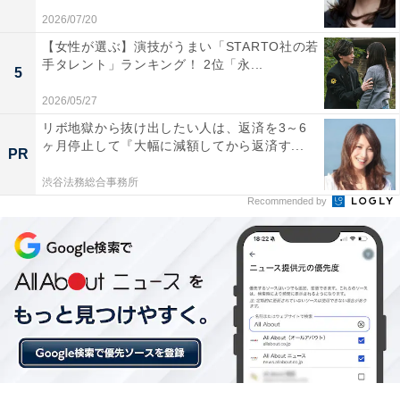
きた名所です。黒い岩肌を滑り落ちる白い水流が、静ま
2026/07/20
り返った雪景色の中で力強く響き渡り、訪れる人を日常
【女性が選ぶ】演技がうまい「STARTO社の若
から切り離された清らかな心地へと誘います。
手タレント」ランキング！ 2位「永...
5
回答者からは「印象に残りそうな滝で良いから」（60代
2026/05/27
女性／北海道）、「杉に囲まれた滝で冬に見ると素晴ら
リボ地獄から抜け出したい人は、返済を3～6
ヶ月停止して『大幅に減額してから返済す...
しい景色を見せてくれそう」（40代男性／兵庫県）、
PR
「冬季に凍結し、氷瀑となる姿が幻想的で見応えがある
渋谷法務総合事務所
から」（40代男性／静岡県）といった声が集まりまし
Recommended by
た。