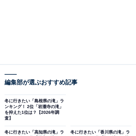
この記事の執筆者：
坂上 恵
All About ニュースの編集者。オールアバウトに入社後、SNSトレン
ドにフォーカスした記事執筆やSEOライティングの経験を経て、の
ちにAll About ニュースチームのメンバーに加入。現在は旅行・カル
...続きを読む
チャー・エンタメなどを中心に企画編集を担当。東京都出身。居酒
屋巡りとスポーツ観戦が生きがい。
調査概要
編集部が選ぶおすすめ記事
調査期間：2026年1月29〜30日
調査方法：インターネット調査
調査対象：全国10〜60代の男女250人
冬に行きたい「島根県の滝」ラ
ンキング！ 2位「岩瀧寺の滝」
を抑えた1位は？【2026年調
※本調査は全国250人を対象に実施したもので、結
査】
果は回答者の意見を集計したものであり、全体の意
冬に行きたい「高知県の滝」ラ
冬に行きたい「香川県の滝」ラ
見を断定的に示すものではありません