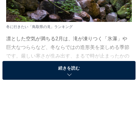
冬に行きたい「鳥取県の滝」ランキング
凛とした空気が満ちる2月は、滝が凍りつく「氷瀑」や
巨大なつららなど、冬ならではの造形美を楽しめる季節
です。厳しい寒さが生み出す、まるで時が止まったかの
ような神秘的な光景を求めて、旅に出かけてみません
続きを読む
か。
All About ニュース編集部では、2026年1月29〜30日の期
間、全国10〜60代の男女250人を対象に、冬の観光に関
するアンケートを実施しました。その中から、冬に行き
たい「鳥取県の滝」ランキングの結果をご紹介します。
＞7位までの全ランキング結果を見る