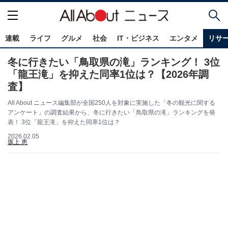
連載
ライフ
グルメ
社会
IT・ビジネス
エンタメ
リサ
冬に行きたい「鳥取県の滝」ランキング！ 3位
「龍王滝」を抑えた同率1位は？【2026年調
査】
All About ニュース編集部が全国250人を対象に実施した「冬の観光に関する
アンケート」の調査結果から、冬に行きたい「鳥取県の滝」ランキングを発
表！ 3位「龍王滝」を抑えた同率1位は？
2026.02.05
坂上 恵