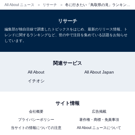
All About ニュース
リサーチ
冬に行きたい「鳥取県の滝」ランキング！ 3位「龍王滝」を抑えた同率1位は？【2026年調査】
リサーチ
編集部が独自目線で調査したトピックスをはじめ、最新のリリース情報、ト
レンドに関するランキングなど、世の中で注目を集めている話題をお知らせ
しています。
関連サービス
All About
All About Japan
イチオシ
こちらもおすすめ
冬に行きたい「徳島県の滝」ランキング！ 2位
「轟の滝」を抑えた1位は？【2026年調査】
サイト情報
会社概要
広告掲載
プライバシーポリシー
著作権・商標・免責事項
当サイトの情報についての注意
All About ニュースについて