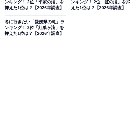
ンキング！ 2位「平家の滝」を
ンキング！ 2位「虹の滝」を抑
抑えた1位は？【2026年調査】
えた1位は？【2026年調査】
冬に行きたい「愛媛県の滝」ラ
3位：龍王滝／40票
ンキング！ 2位「紅葉ヶ滝」を
抑えた1位は？【2026年調査】
日野町にある「龍王滝」は、小泉八雲の怪談「幽霊滝」
の舞台としても知られる神秘的な滝です。冬の時期は、
周囲の切り立った岩壁が枯れ木や雪に彩られ、静寂の中
にどこか厳かな空気が漂います。冷気が満ちる冬には、
凛とした静謐さをより強く感じることができます。
回答者からは「パワーをもらえそうだから」（30代女性
／静岡県）、「王の名にふさわしい威厳と神秘が際立つ
滝だから」（50代男性／青森県）、「昔から古く伝わる
滝のようなイメージで心が洗われそうだから」（30代女
性／北海道）といった声が集まりました。