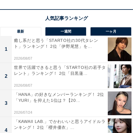
最新
一週間
一ヶ月
癒し系だと思う「STARTO社の30代タレン
ト」ランキング！ 2位「伊野尾慧」を...
1
2026/08/07
世界で活躍できると思う「STARTO社の若手タ
レント」ランキング！ 2位「目黒蓮...
2
2026/08/07
「HANA」の好きなメンバーランキング！ 2位
同率1位：竜谷の滝／46票
「YURI」を抑えた1位は？【20...
3
2026/07/24
智頭町に位置する「竜谷の滝」は、杉の精霊を祭る杉神
「KAWAII LAB.」でかわいいと思うアイドルラ
社の参道奥にあり、古くから信仰の場として親しまれて
ンキング！ 2位「櫻井優衣」...
4