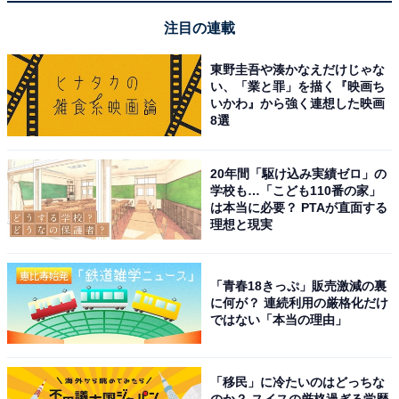
注目の連載
東野圭吾や湊かなえだけじゃな
い、「業と罪」を描く『映画ち
いかわ』から強く連想した映画
8選
同率1位：大山滝／46票
20年間「駆け込み実績ゼロ」の
学校も…「こども110番の家」
大山隠岐国立公園内にある「大山滝」は、かつて三段、
は本当に必要？ PTAが直面する
理想と現実
現在は二段で流れ落ちる落差42メートルの名瀑です。日
本の滝百選にも選ばれており、冷気の中で豪快に飛沫を
上げる滝の姿は、まさに大山随一の景観と呼ぶにふさわ
「青春18きっぷ」販売激減の裏
しい迫力です。
に何が？ 連続利用の厳格化だけ
ではない「本当の理由」
回答者からは「『日本の滝百選』にも選ばれた、二段構
えの名瀑。冬は周囲のブナ林が真っ白に雪化粧し、落差
「移民」に冷たいのはどっちな
のか？ スイスの厳格過ぎる学歴