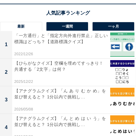
1
2
最新
一週間
一ヶ月
「一方通行」と「指定方向外進行禁止」正しい
標識はどっち？【道路標識クイズ】
1
2022/12/26
【ひらがなクイズ】空欄を埋めてすっきり！
共通する「2文字」は何？
2
2025/12/22
【アナグラムクイズ】「ん あ り む か め」を
並び替えると？ 1分以内で挑戦し...
3
2026/05/08
【アナグラムクイズ】「ん と め は い う」を
並び替えると？ 1分以内で挑戦し...
4