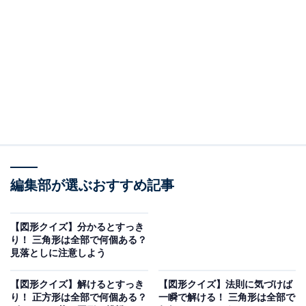
三角形は何個ある？（画像はAI作成）
図の中をじっくり見て、隠れている三角形の総数を数え
てみましょう。
ヒント：一番上の小さな三角形だけでなく、1段目と2段
目を合わせた「少し大きな三角形」も見落としていませ
んか？
編集部が選ぶおすすめ記事
【図形クイズ】分かるとすっき
次ページ
正解を見る
り！ 三角形は全部で何個ある？
見落としに注意しよう
【図形クイズ】解けるとすっき
【図形クイズ】法則に気づけば
り！ 正方形は全部で何個ある？
一瞬で解ける！ 三角形は全部で