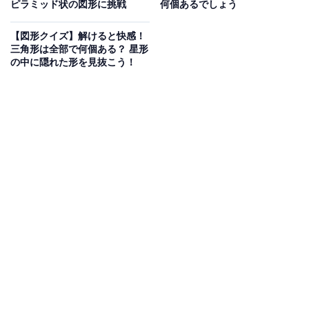
ピラミッド状の図形に挑戦
何個あるでしょう
【図形クイズ】解けると快感！
三角形は全部で何個ある？ 星形
の中に隠れた形を見抜こう！
こちらもおすすめ
【図形クイズ】四角形は全部で何個ある？ シン
プルだけど意外と見落とすかも