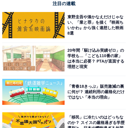
注目の連載
東野圭吾や湊かなえだけじゃな
い、「業と罪」を描く『映画ち
いかわ』から強く連想した映画
8選
20年間「駆け込み実績ゼロ」の
学校も…「こども110番の家」
は本当に必要？ PTAが直面する
理想と現実
「青春18きっぷ」販売激減の裏
に何が？ 連続利用の厳格化だけ
ではない「本当の理由」
「移民」に冷たいのはどっちな
のか？ スイスの厳格過ぎる学歴
選別と、日本の曖昧過ぎる外国