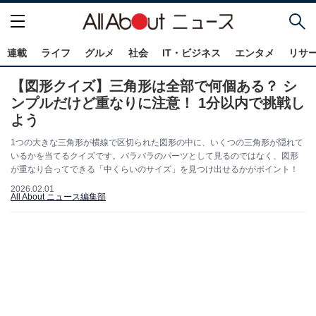
連載
ライフ
グルメ
社会
IT・ビジネス
エンタメ
リサ
【図形クイズ】三角形は全部で何個ある？ シ
ンプルだけど重なりに注意！ 1分以内で挑戦し
よう
1つの大きな三角形が横線で区切られた図形の中に、いくつの三角形が隠れて
いるかを当てるクイズです。バラバラのパーツとして見るのではなく、図形
が重なり合ってできる「中くらいのサイズ」を見つけ出せるかがポイント！
2026.02.01
All About ニュース編集部