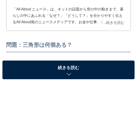
「All About ニュース」は、ネットの話題から世の中の動きまで、暮
らしの中にあふれる「なぜ？」「どうして？」を分かりやすく伝え
るAll About発のニュースメディアです。お金や仕事、恋愛、ITに関
...続きを読む
する疑問に対して専門家が分かりやすく回答するほか、エンタメ情
報やSNSで話題のトピックスを紹介しています。
問題：三角形は何個ある？
続きを読む