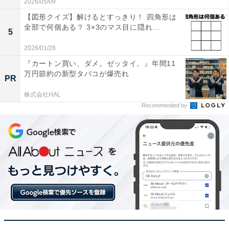
2026/05/09
【図形クイズ】解けるとすっきり！ 四角形は
全部で何個ある？ 3×3のマス目に隠れ...
5
2026/01/28
『カートン買い、ダメ。ゼッタイ。』年間11
万円節約の新型タバコが爆売れ
PR
株式会社HAL
Recommended by