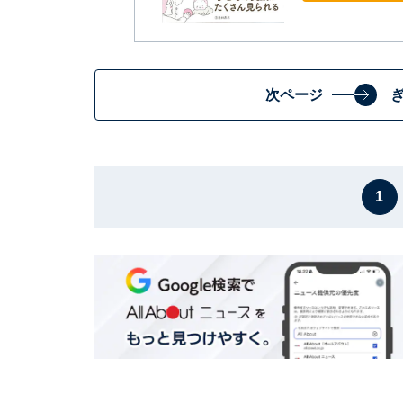
次ページ
1