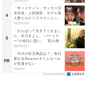
S...
刃...
2024/10/17
2026/08/0
「年々イケメン」サッカー日
「え、
本代表・上田綺世、モデル美
芸人、2
4
4
人妻とのクリスマスショット
エットに
に...
2025/12/26
2026/08/0
「がんばって生きてくれまし
「脳がバ
た」氷川きよし、“パートナ
装姿が話
5
5
ー”の命日に思い。「私の身
のお父さ
体...
2025/02/17
2026/08/0
「今日の目玉商品は？」毎日
【西野
変わるAmazonタイムセール
を追求
PR
PR
が見逃せない
は
Amazon
FINCHI o
Recommended by