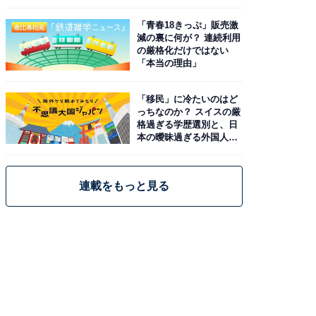
と現実
「青春18きっぷ」販売激
減の裏に何が？ 連続利用
の厳格化だけではない
「本当の理由」
「移民」に冷たいのはど
っちなのか？ スイスの厳
格過ぎる学歴選別と、日
本の曖昧過ぎる外国人政
策
連載をもっと見る