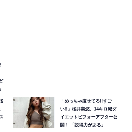
産
ど
」
桜
「めっちゃ痩せてる!!すご
＆
い!!」桜井美悠、14キロ減ダ
ス
イエットビフォーアフター公
開！ 「説得力がある」