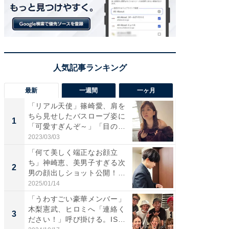
最新
一週間
一ヶ月
「リアル天使」篠崎愛、肩を
「さす
ちら見せしたバスローブ姿に
は」高
1
1
「可愛すぎんぞ～」「目の表
災地を
情...
「カ...
2023/03/03
2026/08/0
「何て美しく端正なお顔立
「女の
ち」神崎恵、美男子すぎる次
介、バ
2
2
男の顔出しショット公開！
らのプレ
「め...
愛...
2025/01/14
2026/08/0
「うわすごい豪華メンバー」
「脚が
木梨憲武、ヒロミへ「連絡く
横川尚
3
3
ださい！」呼び掛ける。IS
ムキな姿