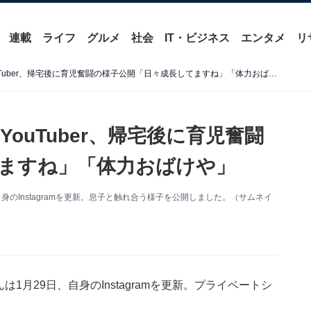
連載
ライフ
グルメ
社会
IT・ビジネス
エンタメ
リ
「ただただ良いパパ」人気YouTuber、帰宅後に育児奮闘の様子公開「日々成長してますね」「体力おばけや」
ouTuber、帰宅後に育児奮闘
ますね」「体力おばけや」
、自身のInstagramを更新。息子と触れ合う様子を公開しました。（サムネイ
んは1月29日、自身のInstagramを更新。プライベートシ