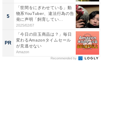
「世間をにぎわせている」動
「脳がバ
物系YouTuber、違法行為の告
装姿が話
5
5
発に声明「飼育してい...
のお父さ
2025/02/07
2026/08/0
「今日の目玉商品は？」毎日
GOETH
変わるAmazonタイムセール
を組み
PR
PR
が見逃せない
Amazon
FINCHI o
Recommended by