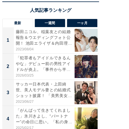
最新
一週間
一ヶ月
藤田ニコル、稲葉友との結婚
「さす
報告＆ウエディングフォト公
は」高
1
1
開！ 池田エライザ＆内田理
災地を
央...
「カ...
2023/08/04
2026/08/0
「犯罪者もアイドルできるん
「女の
やな」デビュー前の男性アイ
介、バ
2
2
ドルが炎上。「事件から半年
らのプレ
も...
愛...
2026/03/25
2026/08/0
サッカー日本代表・上田綺
「脚が
世、美人モデル妻との結婚式
横川尚
3
3
ショット披露！ 「美男美女」
ムキな姿
「...
刃...
2023/06/27
2026/08/0
「がんばって生きてくれまし
「え、
た」氷川きよし、“パートナ
芸人、2
4
4
ー”の命日に思い。「私の身
エットに
体...
2025/02/17
2026/08/0