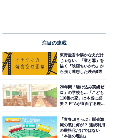
注目の連載
東野圭吾や湊かなえだけ
じゃない、「業と罪」を
描く『映画ちいかわ』か
ら強く連想した映画8選
20年間「駆け込み実績ゼ
ロ」の学校も…「こども
110番の家」は本当に必
要？ PTAが直面する理想
と現実
「青春18きっぷ」販売激
減の裏に何が？ 連続利用
の厳格化だけではない
「本当の理由」