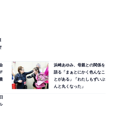
顔
そ
会
浜崎あゆみ、母親との関係を
F
語る「まぁとにかく色んなこ
最
とがある」「わたしもずいぶ
んと丸くなった」
日
ル