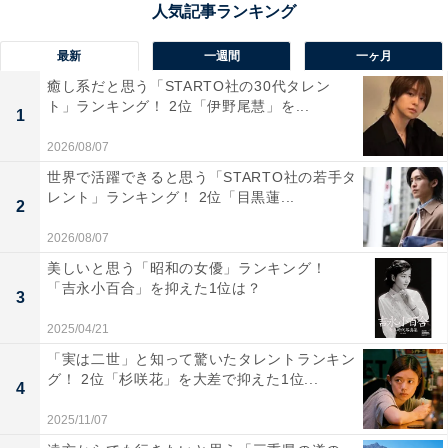
最新
一週間
一ヶ月
癒し系だと思う「STARTO社の30代タレン
ト」ランキング！ 2位「伊野尾慧」を...
1
2026/08/07
世界で活躍できると思う「STARTO社の若手タ
レント」ランキング！ 2位「目黒蓮...
2
2026/08/07
美しいと思う「昭和の女優」ランキング！
「吉永小百合」を抑えた1位は？
3
2位：『再会～Silent Truth～』（テレビ朝日系）
／34票
2025/04/21
「実は二世」と知って驚いたタレントランキン
グ！ 2位「杉咲花」を大差で抑えた1位...
4
2025/11/07