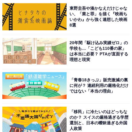
2位にランクインしたのは、1月13日スタートの『再会～
東野圭吾や湊かなえだけじゃな
Silent Truth～』（テレビ朝日系）です。竹内涼真さんが
い、「業と罪」を描く『映画ち
刑事役として主演を務めるヒューマンラブミステリー。
いかわ』から強く連想した映画
8選
初恋相手で殺人事件の容疑者となったヒロインを、3年
20年間「駆け込み実績ゼロ」の
ぶりの連ドラ出演となる井上真央さんが演じます。容疑
学校も…「こども110番の家」
者候補の同級生全員がそれぞれに抱えた秘密や拳銃の謎
は本当に必要？ PTAが直面する
理想と現実
など、予測不能な展開が続きそうです。
回答コメントでは「過去の事件と現在の出来事が複雑に
「青春18きっぷ」販売激減の裏
絡み合う構成が非常に巧みで、脚本の完成度が極めて高
に何が？ 連続利用の厳格化だけ
ではない「本当の理由」
いと感じます」（30代男性／愛知県）、「1話からすご
く引き込まれて続きが気になる！」（30代女性／神奈川
県）、「ミステリーとしての伏線の張り方が巧妙で、毎
「移民」に冷たいのはどっちな
のか？ スイスの厳格過ぎる学歴
回予想を裏切る展開に驚かされます」（20代女性／東京
選別と、日本の曖昧過ぎる外国
都）などの声が集まりました。
人政策