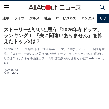
連載
ライフ
グルメ
社会
IT・ビジネス
エンタメ
リサ
ストーリーがいいと思う「2026年冬ドラマ」
ランキング！ 『夫に間違いありません』を抑
えたトップ2は？
All About ニュース編集部は「2026年冬ドラマ」に関するアンケート調査を実
施。「ストーリーがいいと思う2026年冬ドラマ」ランキングで1位に選ばれ
たのは？（サムネイル画像出典：『夫に間違いありません』公式Instagramよ
り）
2026.02.06
くま なかこ