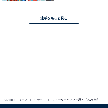
『再会～Silent Truth～』に関する商品をAmazonで見る
連載をもっと見る
All About ニュース
リサーチ
ストーリーがいいと思う「2026年冬ドラマ」ランキング！ 『夫に間違いありません』を抑えたトップ2は？
1位：『リブート』（TBS系）／40票