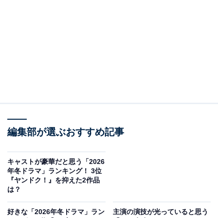
View this post on Instagram
編集部が選ぶおすすめ記事
3位にランクインしたのは、1月5日スタートの『夫に間
キャストが豪華だと思う「2026
違いありません』（カンテレ・フジテレビ系）です。松
年冬ドラマ」ランキング！ 3位
下奈緒さんが主演を務め、2人の子どもと認知症の義母
『ヤンドク！』を抑えた2作品
は？
の面倒を見ながらおでん屋を切り盛りする妻を演じま
す。
好きな「2026年冬ドラマ」ラン
主演の演技が光っていると思う