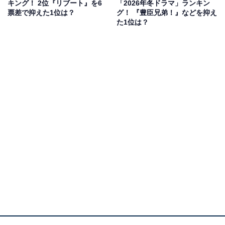
キング！ 2位『リブート』を6
「2026年冬ドラマ」ランキン
票差で抑えた1位は？
グ！ 『豊臣兄弟！』などを抑え
遺体で発見され亡くなったはずの夫が、保険金受け取り
た1位は？
後に現れたことで家族の日常がむしばまれていくヒュー
マンサスペンス。夫の失踪理由や遺体の人物など、謎多
きストーリーから目が離せません。
回答者からは「暗いドロドロした感じが大好きです」
（40代女性／静岡県）、「金融がテーマでストーリーも
面白い」（50代男性／長野県）、「よく作り込まれてい
るから」（30代男性／東京都）といったコメントが寄せ
られています。
『夫に間違いありません』に関する商品をAmazonで見る