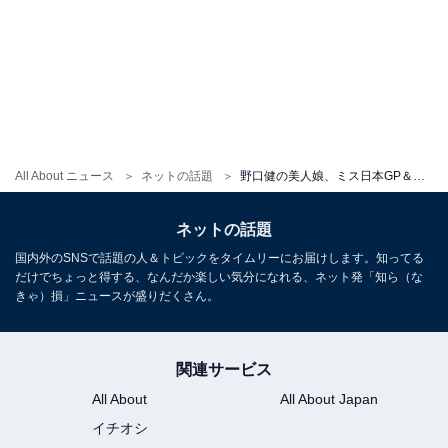
All About ニュース
ネットの話題
野口健の美人娘、ミス日本GP＆ミス日本「海の日」をW受賞！ 「いつも綺麗だなって思ってたら日本一」
ネットの話題
国内外のSNSで話題の人＆トピックをタイムリーにお届けします。知ってる
だけでちょっと得する、なんだか楽しい気分になれる、ネット発「知ら（な
きゃ）損」ニュースが盛りだくさん。
関連サービス
All About
All About Japan
イチオシ