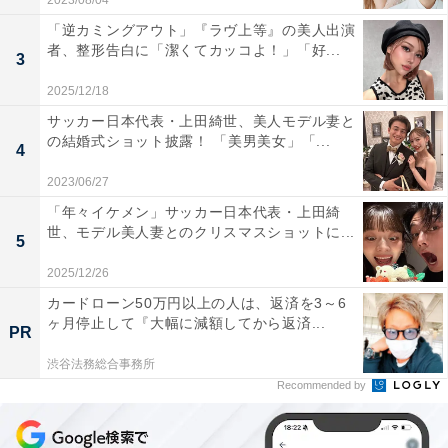
2023/08/04
「逆カミングアウト」『ラヴ上等』の美人出演
者、整形告白に「潔くてカッコよ！」「好...
3
2025/12/18
サッカー日本代表・上田綺世、美人モデル妻と
の結婚式ショット披露！ 「美男美女」「...
4
2023/06/27
「年々イケメン」サッカー日本代表・上田綺
世、モデル美人妻とのクリスマスショットに...
5
2025/12/26
カードローン50万円以上の人は、返済を3～6
ヶ月停止して『大幅に減額してから返済...
PR
渋谷法務総合事務所
Recommended by