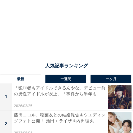
最新
一週間
一ヶ月
「犯罪者もアイドルできるんやな」デビュー前
の男性アイドルが炎上。「事件から半年も...
1
2026/03/25
藤田ニコル、稲葉友との結婚報告＆ウエディン
グフォト公開！ 池田エライザ＆内田理央...
2