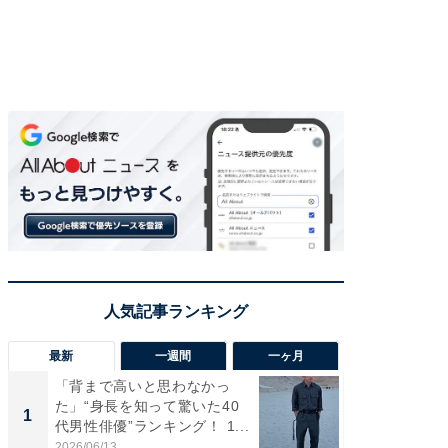
最新
一週間
一ヶ月
「背まで高いと思わなかっ
「癒し系
た」“身長を知って驚いた40
タレント
1
1
代男性俳優”ランキング！ 1...
「井ノ原
2026/06/13
2026/08/0