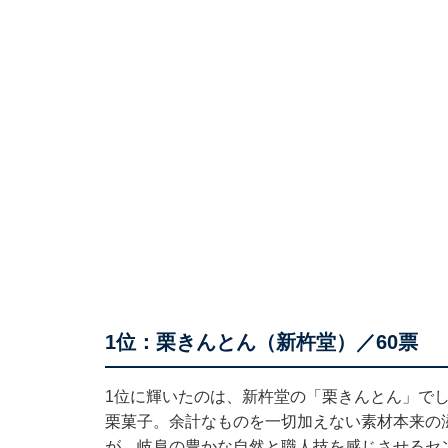
1位：栗きんとん（新杵堂）／60票
1位に輝いたのは、新杵堂の「栗きんとん」で
栗菓子。余計なものを一切加えない素材本来の
が、岐阜の豊かな自然と職人技を感じさせるセ