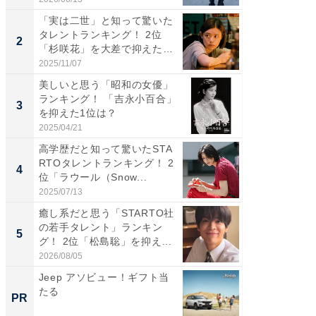
「実は二世」と知って驚いた
ギャップ
タレントランキング！ 2位
RTO社
2
2
「杉咲花」を大差で抑えた1
キング！
位...
2025/11/07
2026/08/0
美しいと思う「昭和の女優」
癒し系だ
ランキング！ 「吉永小百合」
の若手
3
3
を抑えた1位は？
グ！ 2
2025/04/21
2026/08/0
高学歴だと知って驚いたSTA
「ギャッ
RTOタレントランキング！ 2
RTO社
4
4
位「ラウール（Snow...
グ！ 2
2025/07/13
2026/07/3
癒し系だと思う「STARTO社
「世界で
の若手タレント」ランキン
ARTO
5
5
グ！ 2位「松島聡」を抑え...
グ！ 2
2026/08/05
2026/08/0
Jeep アソビュー！ギフト当
ホーム
たる
麒麟・
PR
PR
ージ