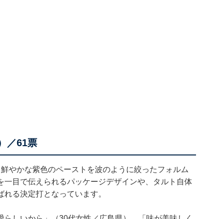
）／61票
。鮮やかな紫色のペーストを波のように絞ったフォルム
を一目で伝えられるパッケージデザインや、タルト自体
ばれる決定打となっています。
愛らしいから」（30代女性／広島県）、「味が美味しく