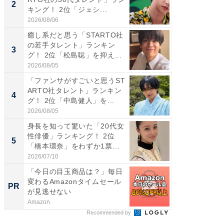
2
2
キング！ 2位「ジェシ...
グ！ 2
2026/08/06
2026/08/0
癒し系だと思う「STARTO社
ギャップ
の若手タレント」ランキン
RTO社
3
3
グ！ 2位「松島聡」を抑え...
キング！
2026/08/05
2026/08/0
「ファンサがすごいと思うST
「世界で
ARTO社タレント」ランキン
ARTO
4
4
グ！ 2位「中島健人」を...
グ！ 2
2026/08/05
2026/08/0
身長を知って驚いた「20代女
身長を知
性俳優」ランキング！ 2位
性俳優」
5
5
「橋本環奈」をわずか1票
「鈴木
差...
倒...
2026/07/10
2026/08/0
「今日の目玉商品は？」毎日
堅牢さ
変わるAmazonタイムセール
最新「ar
PR
PR
が見逃せない
Amazon
arrows
Recommended by