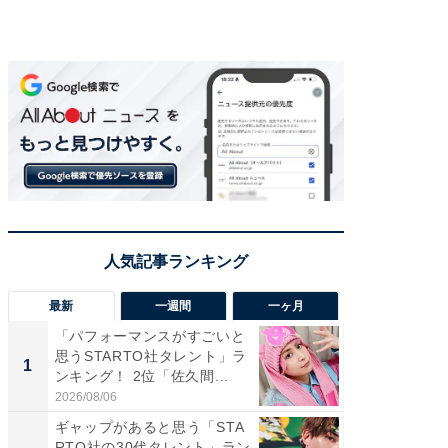
最新
一週間
一ヶ月
「パフォーマンスがすごいと
「癒し系
思うSTARTO社タレント」ラ
タレント
1
1
ンキング！ 2位「佐久間...
「井ノ原
2026/08/06
2026/08/0
ギャップがあると思う「STA
癒し系だ
RTO社の30代タレント」ラン
の若手