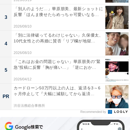
2026/05/19
「別人のようだ…」華原朋美、最新ショットに
反響「ほんま痩せたらめっちゃ可愛いなる...
3
2026/08/10
「別に法律破ってるわけじゃない」久保優太、
10代女性との再婚に賛否「リプ欄が地獄...
4
2026/08/10
「これはお金の問題じゃない」華原朋美の“緊
急”投稿に反響「胸が痛い…」「逆におか...
5
2026/04/12
カードローン50万円以上の人は、返済を3～6
ヶ月停止して『大幅に減額してから返済...
PR
渋谷法務総合事務所
Recommended by