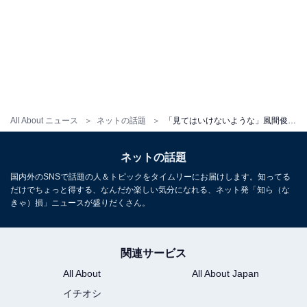
All About ニュース
ネットの話題
「見てはいけないような」風間俊介、イケメン俳優とのBLオフショット公開！ 「どエラい隠し玉」
ネットの話題
国内外のSNSで話題の人＆トピックをタイムリーにお届けします。知ってる
だけでちょっと得する、なんだか楽しい気分になれる、ネット発「知ら（な
きゃ）損」ニュースが盛りだくさん。
関連サービス
All About
All About Japan
イチオシ