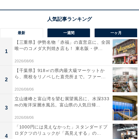
した」という声があがっています。美味しいお酒と料理
を心ゆくまで楽しみたい人や、静かな温泉地で贅沢な時
間を過ごしたい人におすすめの宿です。
最新
一週間
一ヶ月
【三重県】伊勢名物「赤福」の直営店に、全国
唯一のコメダ大判焼き店も！ 東名阪・伊...
1
2026/08/06
【千葉県】918㎡の県内最大級マーケットか
ら、廃校をリノベした直売所まで。ファー...
2
2026/08/06
立山連峰と富山湾を望む展望風呂に、水深333
mの海洋深層水風呂。富山県の人気日帰...
3
2026/08/06
「1000円には見えなかった」スタンダードプ
ロダクツのリュックが「高見えする」の...
楽天トラベルの「クーポン祭」とは？
4