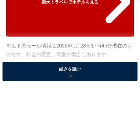
楽天トラベルでホテルを見る
※以下のセール情報は2026年1月28日17時45分現在のも
のです。料金の変更、満室の場合もあります。
※本記事で紹介している商品の購入やサービスの利用により、売上の一部が
続きを読む
オールアバウトに還元されることがあります。
「松之山温泉 酒の宿 玉城屋」が500円オフで登
場！