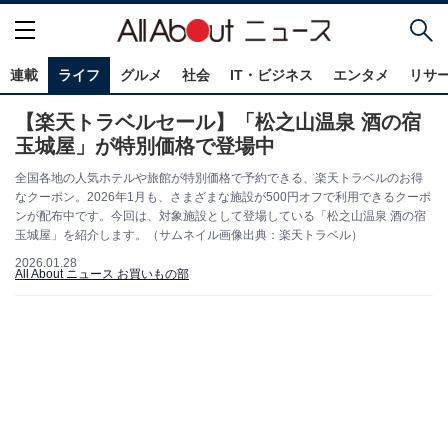
連載
ライフ
グルメ
社会
IT・ビジネス
エンタメ
リサ
【楽天トラベルセール】「松之山温泉 酒の宿
玉城屋」が特別価格で登場中
全国各地の人気ホテルや旅館が特別価格で予約できる、楽天トラベルのお得
なクーポン。2026年1月も、さまざまな施設が500円オフで利用できるクーポ
ンが配布中です。今回は、対象施設として登場している「松之山温泉 酒の宿
玉城屋」を紹介します。（サムネイル画像出典：楽天トラベル）
2026.01.28
All About ニュース お買いもの部