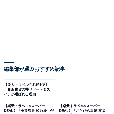
画像出典：楽天トラベル
編集部が選ぶおすすめ記事
「松之山温泉 酒の宿 玉城屋」は現在特別価格で宿泊可能
です。
【楽天トラベル売れ筋1位】
「白浜古賀の井リゾート＆ス
パ」が選ばれる理由
【楽天トラベル×スーパー
【楽天トラベル×スーパー
DEAL】「玉造温泉 松乃湯」が
DEAL】「ことひら温泉 琴参
楽天トラベルでホテルを見る