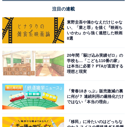
注目の連載
東野圭吾や湊かなえだけじゃな
※掲載されている情報は記事公開時のものです。あらか
い、「業と罪」を描く『映画ち
じめご了承ください。
いかわ』から強く連想した映画
8選
また、記事中の宿泊プランを予約すると、売上の一部が
オールアバウトに還元されることがあります。
20年間「駆け込み実績ゼロ」の
学校も…「こども110番の家」
この記事の執筆者：
All About ニュース お買
は本当に必要？ PTAが直面する
理想と現実
いもの部
Amazonのセール商品から売れ筋ランキングまで、毎日のお買いも
のがもっと楽しく、もっとお得になる情報をお届け。編集部員によ
「青春18きっぷ」販売激減の裏
る独自レビューなど、ここでしか手に入らない情報も満載です。
...続きを読む
に何が？ 連続利用の厳格化だけ
ではない「本当の理由」
こちらもおすすめ
「移民」に冷たいのはどっちな
のか？ スイスの厳格過ぎる学歴