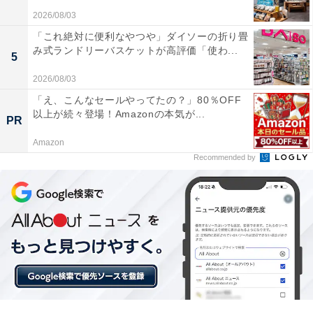
2026/08/03
楽天トラベルでは、定期的に「クーポン祭」を開催。人
「これ絶対に便利なやつや」ダイソーの折り畳
み式ランドリーバスケットが高評価「使わ...
気の宿やホテルを対象に、宿泊予約で使えるお得な割引
5
クーポンを配布します。
2026/08/03
「え、こんなセールやってたの？」80％OFF
クーポンは、国内宿泊や海外ツアー、レンタカーなど、
以上が続々登場！Amazonの本気が...
PR
さまざまな旅行商品で利用可能。複数のクーポンを組み
Amazon
合わせて、さらに割引率をアップできる場合もありま
Recommended by
す。賢く旅の計画を立てて、お得に旅行を楽しみましょ
う。
楽天トラベルでクーポン祭を見る