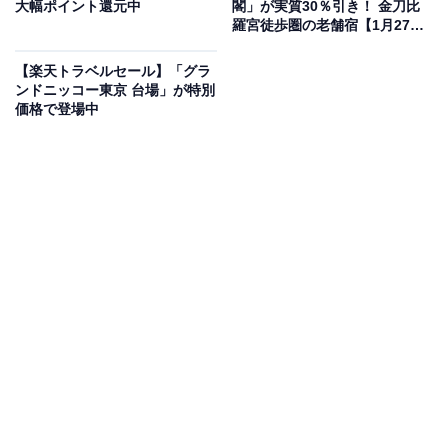
大幅ポイント還元中
閣」が実質30％引き！ 金刀比
羅宮徒歩圏の老舗宿【1月27
日】
【楽天トラベルセール】「グラ
ンドニッコー東京 台場」が特別
価格で登場中
この宿泊施設のおすすめポイントは？
新潟の松之山温泉にある「酒の宿 玉城屋」は、日本三大
薬湯の一つを源泉掛け流しで堪能できる全8室の宿。新
潟産の食材を95％以上使ったフレンチと、100種類以上
の厳選された地酒やワインのペアリングが大きな魅力で
す。効能豊かな温泉に浸かった後は、ここでしか味わえ
ない美食と銘酒の共演が、至福のひとときを演出しま
す。
宿泊者からは「体がよく温まる良い温泉でした」「スタ
ッフの対応、泉質、食事などなどどれをとっても最高で