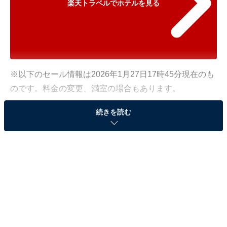
楽天トラベルでホテルを見る
※以下のセール情報は2026年1月27日17時45分現在のも
のです。料金の変更、満室の場合もあります。
※本記事で紹介している商品の購入やサービスの利用により、売上の一部が
続きを読む
オールアバウトに還元されることがあります。
「グランドニッコー東京 台場」が500円オフで登
場！