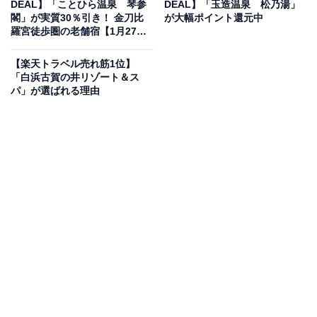
DEAL】「ことひら温泉 琴参
DEAL】「玉造温泉 松乃湯」
閣」が実質30％引き！ 金刀比
が大幅ポイント還元中
羅宮徒歩圏の老舗宿【1月27
日】
【楽天トラベル売れ筋1位】
「白浜古賀の井リゾート＆ス
パ」が選ばれる理由
この宿泊施設のおすすめポイントは？
ゆりかもめ「台場駅」に直結する「グランドニッコー東
京 台場」は、東京ベイを一望できる絶好のロケーション
が魅力。レインボーブリッジを望む客室は、上質なエグ
ゼクティブフロアからレギュラータイプまで幅広く揃っ
ています。地上30階の絶景レストランを含む計9つの飲
食店や、プール・フィットネスなど館内施設も充実して
おり、都会にいながらリゾート気分に浸れます。
宿泊者からは「高層階からの景色はとても綺麗で、部
屋、ロビーともに清潔感、高級感があり心地よかったで