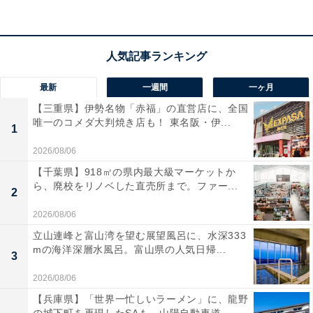
す」「部屋は広くベットも大きくてゆっくり休めまし
た」という声があがっています。東京の夜景を心ゆくま
で眺めたい人や、羽田空港からのアクセス重視で贅沢な
ホテルステイを叶えたい人におすすめの宿です。
最新
一週間
一ヶ月
【三重県】伊勢名物「赤福」の直営店に、全国
唯一のコメダ大判焼き店も！ 東名阪・伊...
1
2026/08/06
【千葉県】918㎡の県内最大級マーケットか
ら、廃校をリノベした直売所まで。ファー...
2
2026/08/06
立山連峰と富山湾を望む展望風呂に、水深333
mの海洋深層水風呂。富山県の人気日帰...
3
2026/08/06
【兵庫県】「世界一忙しいラーメン」に、龍野