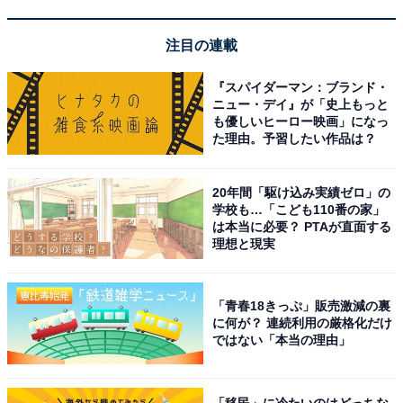
注目の連載
『スパイダーマン：ブランド・
※掲載されている情報は記事公開時のものです。あらか
ニュー・デイ』が「史上もっと
も優しいヒーロー映画」になっ
じめご了承ください。
た理由。予習したい作品は？
また、記事中の宿泊プランを予約すると、売上の一部が
オールアバウトに還元されることがあります。
20年間「駆け込み実績ゼロ」の
学校も…「こども110番の家」
は本当に必要？ PTAが直面する
この記事の執筆者：
All About ニュース お買
理想と現実
いもの部
Amazonのセール商品から売れ筋ランキングまで、毎日のお買いも
「青春18きっぷ」販売激減の裏
のがもっと楽しく、もっとお得になる情報をお届け。編集部員によ
に何が？ 連続利用の厳格化だけ
る独自レビューなど、ここでしか手に入らない情報も満載です。
...続きを読む
ではない「本当の理由」
「移民」に冷たいのはどっちな