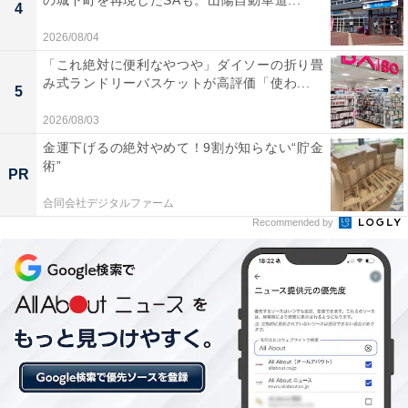
の城下町を再現したSAも。山陽自動車道...
4
楽天トラベルの「クーポン祭」とは？
2026/08/04
「これ絶対に便利なやつや」ダイソーの折り畳
楽天トラベルでは、定期的に「クーポン祭」を開催。人
み式ランドリーバスケットが高評価「使わ...
5
気の宿やホテルを対象に、宿泊予約で使えるお得な割引
クーポンを配布します。
2026/08/03
金運下げるの絶対やめて！9割が知らない“貯金
術”
クーポンは、国内宿泊や海外ツアー、レンタカーなど、
PR
さまざまな旅行商品で利用可能。複数のクーポンを組み
合同会社デジタルファーム
合わせて、さらに割引率をアップできる場合もありま
Recommended by
す。賢く旅の計画を立てて、お得に旅行を楽しみましょ
う。
楽天トラベルでクーポン祭を見る