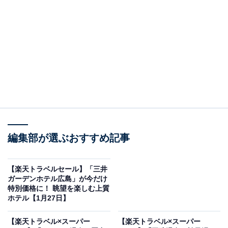
画像出典：楽天トラベル
編集部が選ぶおすすめ記事
「グランドニッコー東京 台場」は現在特別価格で宿泊可
能です。
【楽天トラベルセール】「三井
ガーデンホテル広島」が今だけ
特別価格に！ 眺望を楽しむ上質
ホテル【1月27日】
【楽天トラベル×スーパー
【楽天トラベル×スーパー
楽天トラベルでホテルを見る