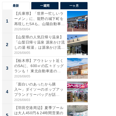
最新
一週間
一ヶ月
【兵庫県】「世界一忙しいラ
「気に
ーメン」に、龍野の城下町を
る〜」3
1
1
再現したSAも。山陽自動車
バー」
道...
好...
2026/08/04
2026/07/3
【山梨県の人気日帰り温泉】
【三重
「山梨日帰り温泉 源泉かけ流
「鈴鹿天
2
2
しの湯 桜湯」は源泉かけ流...
は100
2026/08/05
2026/08/0
【栃木県】アウトレット近く
「ミニオ
のSAに、600㎡の広々ドッグ
ッグ！ 
3
3
ランも！ 東北自動車道の...
ど、夏限
2026/08/05
2026/08/0
「面白いのあったから購
【埼玉
入〜」ダイソーのポップアッ
「行田天
4
4
プランドリーバッグが話
は和の
題。“さま...
が...
2026/08/03
2026/08/0
【羽田空港周辺】夏季プール
【石川
は大人450円＆24時間営業の
湯】「天
5
5