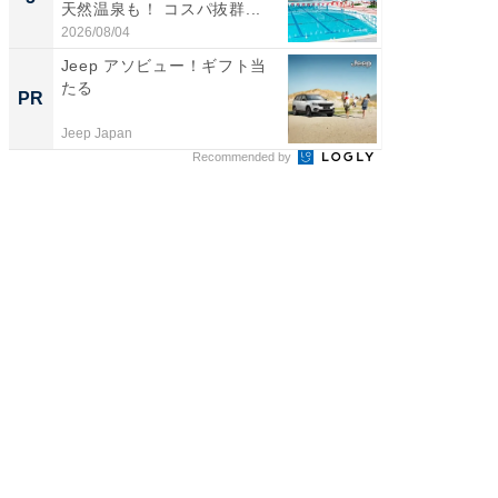
天然温泉も！ コスパ抜群...
賀ゆめ
お...
2026/08/04
2026/08/0
Jeep アソビュー！ギフト当
特別な名
たる
で選ぶR
PR
PR
Jeep Japan
ReFa GIN
Recommended by