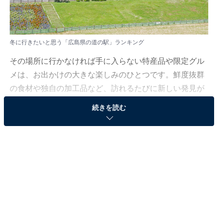
冬に行きたいと思う「広島県の道の駅」ランキング
その場所に行かなければ手に入らない特産品や限定グル
メは、お出かけの大きな楽しみのひとつです。鮮度抜群
の食材や独自の加工品など、訪れるたびに新しい発見が
ある魅力的なラインアップが多くの人を惹きつけていま
続きを読む
す。
All About ニュース編集部では、2026年1月19〜20日の期
間、全国10〜60代の男女250人を対象に、冬の国内旅行
に関するアンケートを実施しました。その中から、冬に
行きたいと思う「広島県の道の駅」ランキングの結果を
ご紹介します。