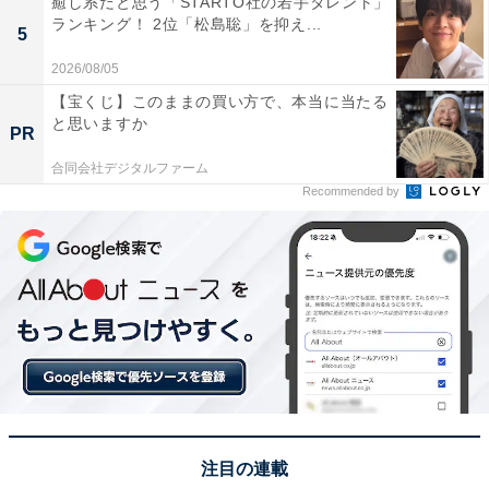
癒し系だと思う「STARTO社の若手タレント」
ランキング！ 2位「松島聡」を抑え...
1位：スパ羅漢（廿日市市）／36票
5
2026/08/05
羅漢峡の美しい渓谷沿いにある、天然温泉を楽しめる道
【宝くじ】このままの買い方で、本当に当たる
の駅が1位に選ばれました。冬の雪景色や澄んだ空気を
と思いますか
PR
楽しみながら浸かる温泉は格別で、日帰り入浴に訪れる
合同会社デジタルファーム
人が絶えません。心身ともに温まる体験と、特産のすっ
Recommended by
ぽん料理などのグルメも人気を集める理由です。
回答者からは「山あいの羅漢峡にある、温泉付きの道の
駅。天然ラドン温泉で露天風呂もあり、冷えた身体を温
めるのに最高です。山の冬景色を眺めながら入るお風呂
は、冬ならではの楽しみだと思います」（30代男性／大
阪府）、「本格的な温泉施設を併設した道の駅。冬の冷
え切った体を、天然温泉の露天風呂が芯から温めてくれ
る。山間部の静寂と清流の音に包まれながら、冬の景観
注目の連載