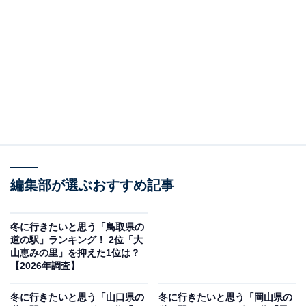
＞10位までの全ランキング結果を見る
この記事の執筆者：
坂上 恵
All About ニュースの編集者。オールアバウトに入社後、SNSトレン
ドにフォーカスした記事執筆やSEOライティングの経験を経て、の
ちにAll About ニュースチームのメンバーに加入。現在は旅行・カル
...続きを読む
チャー・エンタメなどを中心に企画編集を担当。東京都出身。居酒
屋巡りとスポーツ観戦が生きがい。
調査概要
編集部が選ぶおすすめ記事
調査期間：2026年1月19〜20日
調査方法：インターネット調査
冬に行きたいと思う「鳥取県の
道の駅」ランキング！ 2位「大
調査対象：全国10〜60代の男女250人
山恵みの里」を抑えた1位は？
【2026年調査】
※本調査は全国250人を対象に実施したもので、結
冬に行きたいと思う「山口県の
冬に行きたいと思う「岡山県の
果は回答者の意見を集計したものであり、全体の意