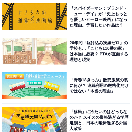
とともに極上のリラックス体験が可能」（60代男性／大
『スパイダーマン：ブランド・
阪府）、「名物の『すっぽん料理』や、雪景色の中の露
ニュー・デイ』が「史上もっと
天風呂も堪能できるので行きたいです」（50代女性／広
も優しいヒーロー映画」になっ
島県）といった声が集まりました。
た理由。予習したい作品は？
20年間「駆け込み実績ゼロ」の
※回答者からのコメントは原文ママです
学校も…「こども110番の家」
は本当に必要？ PTAが直面する
※記事内容は執筆時点のものです。最新の内容をご確認
理想と現実
ください
「青春18きっぷ」販売激減の裏
次ページ
10位までのランキング結果を見る
に何が？ 連続利用の厳格化だけ
ではない「本当の理由」
「移民」に冷たいのはどっちな
のか？ スイスの厳格過ぎる学歴
選別と、日本の曖昧過ぎる外国
人政策