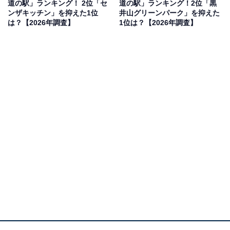
道の駅」ランキング！ 2位「セ
道の駅」ランキング！2位「黒
見を断定的に示すものではありません
ンザキッチン」を抑えた1位
井山グリーンパーク」を抑えた
は？【2026年調査】
1位は？【2026年調査】
2位：豊平どんぐり村（北広島町）／33票
広大な敷地にスポーツ施設や宿泊施設を備えた道の駅。
冬は銀世界に包まれることも多く、豊かな自然の中で冬
の静けさを満喫できます。名物の「豊平そば」を味わえ
るほか、特産品の販売も充実しており、冬のドライブが
てらおいしい食事を求める人々から支持されました。
回答者からは「温泉付きの道の駅。天然ラドン温泉で露
天風呂もあり、冷えた身体を温めるのに最高です。山の
冬景色を眺めながら入るお風呂は、冬ならではの楽しみ
だと思います」（30代男性／大阪府）、「冬の山里で静
かに過ごしながら、温かい郷土料理を楽しめるから」