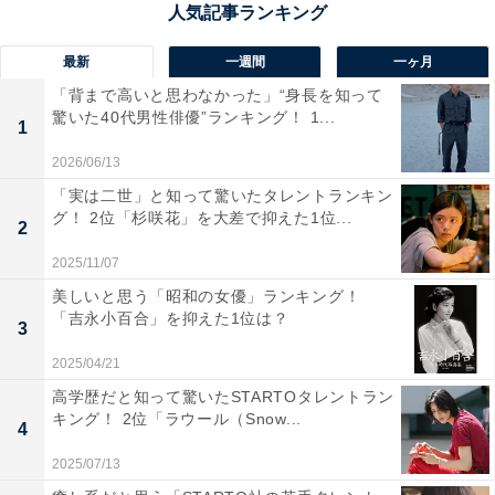
（30代男性／大阪府）、「冬は周囲が白く染まり、どん
ぐり村全体が絵本のような風景に。木の建物と雪の相性
最新
一週間
一ヶ月
がよく、ほっとする雰囲気に包まれるから」（50代男性
「背まで高いと思わなかった」“身長を知って
驚いた40代男性俳優”ランキング！ 1...
／青森県）といった声が集まりました。
1
2026/06/13
「実は二世」と知って驚いたタレントランキン
グ！ 2位「杉咲花」を大差で抑えた1位...
2
2025/11/07
美しいと思う「昭和の女優」ランキング！
「吉永小百合」を抑えた1位は？
3
2025/04/21
高学歴だと知って驚いたSTARTOタレントラン
キング！ 2位「ラウール（Snow...
4
2025/07/13