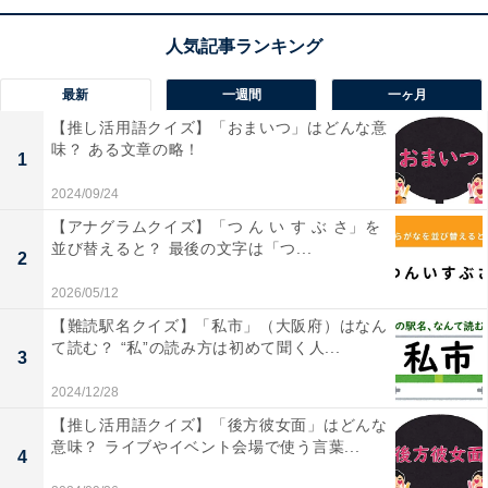
最新
一週間
一ヶ月
【推し活用語クイズ】「おまいつ」はどんな意
味？ ある文章の略！
1
1
2
2024/09/24
【アナグラムクイズ】「つ ん い す ぶ さ」を
並び替えると？ 最後の文字は「つ...
2
2026/05/12
【難読駅名クイズ】「私市」（大阪府）はなん
て読む？ “私”の読み方は初めて聞く人...
3
2024/12/28
【推し活用語クイズ】「後方彼女面」はどんな
意味？ ライブやイベント会場で使う言葉...
4