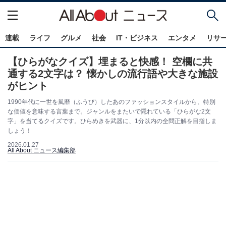
連載
ライフ
グルメ
社会
IT・ビジネス
エンタメ
リサ
【ひらがなクイズ】埋まると快感！ 空欄に共
通する2文字は？ 懐かしの流行語や大きな施設
がヒント
1990年代に一世を風靡（ふうび）したあのファッションスタイルから、特別
な価値を意味する言葉まで。ジャンルをまたいで隠れている「ひらがな2文
字」を当てるクイズです。ひらめきを武器に、1分以内の全問正解を目指しま
しょう！
2026.01.27
All About ニュース編集部