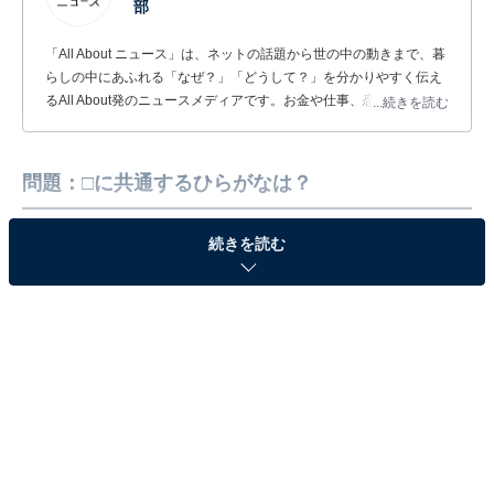
部
「All About ニュース」は、ネットの話題から世の中の動きまで、暮
らしの中にあふれる「なぜ？」「どうして？」を分かりやすく伝え
るAll About発のニュースメディアです。お金や仕事、恋愛、ITに関
...続きを読む
する疑問に対して専門家が分かりやすく回答するほか、エンタメ情
報やSNSで話題のトピックスを紹介しています。
問題：□に共通するひらがなは？
続きを読む