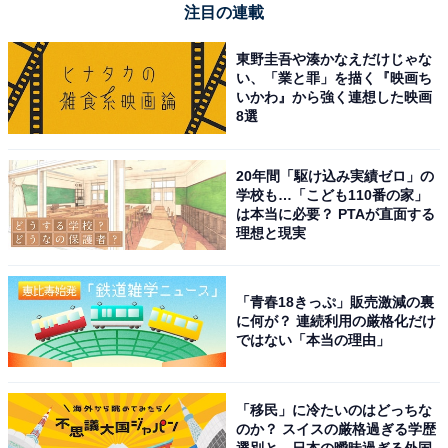
注目の連載
東野圭吾や湊かなえだけじゃな
い、「業と罪」を描く『映画ち
いかわ』から強く連想した映画
8選
20年間「駆け込み実績ゼロ」の
学校も…「こども110番の家」
は本当に必要？ PTAが直面する
理想と現実
「青春18きっぷ」販売激減の裏
に何が？ 連続利用の厳格化だけ
ではない「本当の理由」
「移民」に冷たいのはどっちな
のか？ スイスの厳格過ぎる学歴
選別と、日本の曖昧過ぎる外国