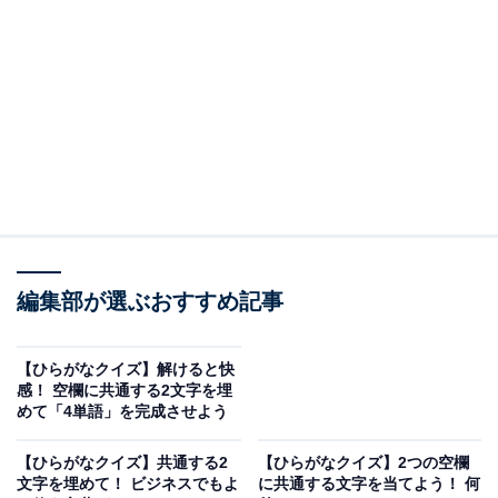
□に共通するひらがなは？
次の言葉に共通して入るひらがなを考えてみましょう。
□□らー
ぷれみ□□
すたじ□□
編集部が選ぶおすすめ記事
□□ーるとら
【ひらがなクイズ】解けると快
ヒント：安室奈美恵さんのファッションをまねた人たち
感！ 空欄に共通する2文字を埋
の呼び方も含まれています！
めて「4単語」を完成させよう
【ひらがなクイズ】共通する2
【ひらがなクイズ】2つの空欄
文字を埋めて！ ビジネスでもよ
に共通する文字を当てよう！ 何
次ページ
正解を見る