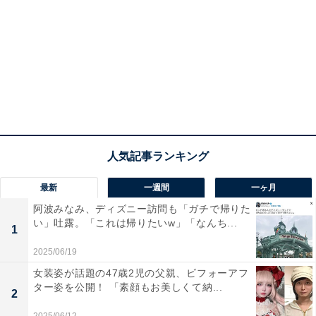
最新
一週間
一ヶ月
阿波みなみ、ディズニー訪問も「ガチで帰りた
い」吐露。「これは帰りたいw」「なんち...
1
2025/06/19
女装姿が話題の47歳2児の父親、ビフォーアフ
ター姿を公開！ 「素顔もお美しくて納...
2