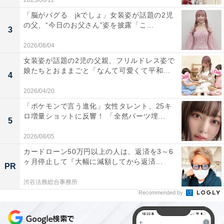
2025/06/12
「脳がバグる jkでしょ」女装姿が話題の2児
の父、“今日のお父さん”姿を披露「こ...
3
2026/08/04
女装姿が話題の2児の父親、フリルドレス姿で
娘たちとおままごと「なんて可愛くて平和...
4
2026/04/20
「ポケモンで言う進化」女性タレント、25キ
ロ増量ショットに反響！ 「全然パーツ埋...
5
2026/08/05
カードローン50万円以上の人は、返済を3～6
ヶ月停止して『大幅に減額してから返済...
PR
渋谷法務総合事務所
Recommended by