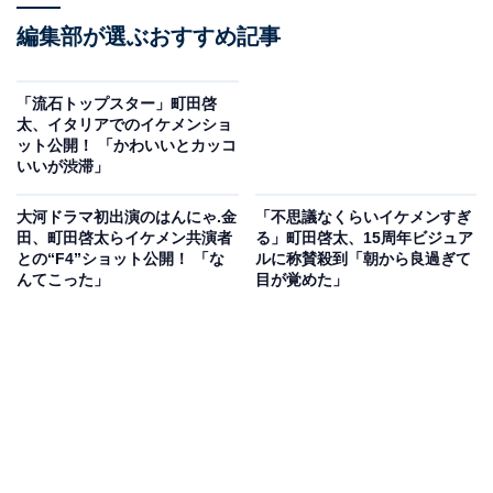
編集部が選ぶおすすめ記事
「流石トップスター」町田啓
太、イタリアでのイケメンショ
ット公開！ 「かわいいとカッコ
いいが渋滞」
大河ドラマ初出演のはんにゃ.金
「不思議なくらいイケメンすぎ
田、町田啓太らイケメン共演者
る」町田啓太、15周年ビジュア
との“F4”ショット公開！ 「な
ルに称賛殺到「朝から良過ぎて
んてこった」
目が覚めた」