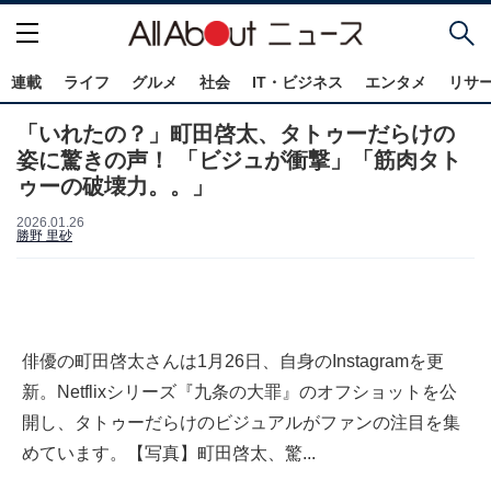
連載
ライフ
グルメ
社会
IT・ビジネス
エンタメ
リサ
「いれたの？」町田啓太、タトゥーだらけの
姿に驚きの声！ 「ビジュが衝撃」「筋肉タト
ゥーの破壊力。。」
2026.01.26
勝野 里砂
俳優の町田啓太さんは1月26日、自身のInstagramを更
新。Netflixシリーズ『九条の大罪』のオフショットを公
開し、タトゥーだらけのビジュアルがファンの注目を集
めています。【写真】町田啓太、驚...