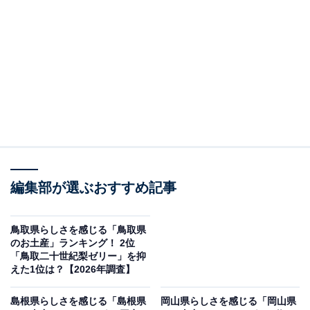
＞7位までの全ランキング結果を見る
この記事の執筆者：
坂上 恵
All About ニュースの編集者。オールアバウトに入社後、SNSトレン
ドにフォーカスした記事執筆やSEOライティングの経験を経て、の
ちにAll About ニュースチームのメンバーに加入。現在は旅行・カル
...続きを読む
チャー・エンタメなどを中心に企画編集を担当。東京都出身。居酒
屋巡りとスポーツ観戦が生きがい。
調査概要
編集部が選ぶおすすめ記事
調査期間：2026年1月21日
調査方法：インターネット調査
鳥取県らしさを感じる「鳥取県
調査対象：全国10〜60代の男女250人
のお土産」ランキング！ 2位
「鳥取二十世紀梨ゼリー」を抑
えた1位は？【2026年調査】
※本調査は全国250人を対象に実施したもので、結
果は回答者の意見を集計したものであり、全体の意
島根県らしさを感じる「島根県
岡山県らしさを感じる「岡山県