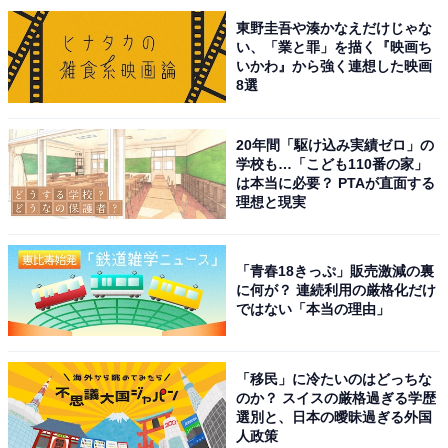
東野圭吾や湊かなえだけじゃな
※回答者からのコメントは原文ママです
い、「業と罪」を描く『映画ち
※記事内容は執筆時点のものです。最新の内容をご確認
いかわ』から強く連想した映画
8選
ください
20年間「駆け込み実績ゼロ」の
学校も…「こども110番の家」
次ページ
7位までのランキング結果を見る
は本当に必要？ PTAが直面する
理想と現実
「青春18きっぷ」販売激減の裏
に何が？ 連続利用の厳格化だけ
ではない「本当の理由」
「移民」に冷たいのはどっちな
のか？ スイスの厳格過ぎる学歴
選別と、日本の曖昧過ぎる外国
人政策