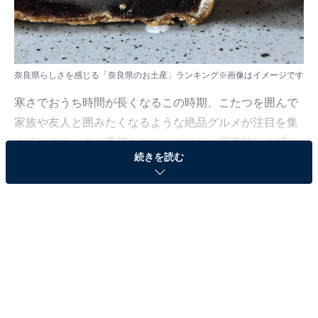
奈良県らしさを感じる「奈良県のお土産」ランキング※画像はイメージです
寒さでおうち時間が長くなるこの時期、こたつを囲んで
家族や友人と囲みたくなるような絶品グルメが注目を集
めています。今の季節だからこそより一層美味しく感じ
続きを読む
られる、素材の良さが光る逸品を厳選しました。
All About ニュース編集部では、2026年1月21日、全国
10〜60代の男女250人を対象に、「都道府県らしさを感
じるお土産に関するアンケート」を実施しました。その
中から、奈良県らしさを感じる「奈良県のお土産」ラン
キングの結果をご紹介します。