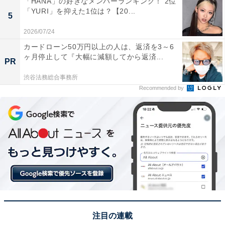
「HANA」の好きなメンバーランキング！ 2位
「YURI」を抑えた1位は？【20...
5
1位は、平宗の「柿の葉ずし」でした。江戸時代から続
2026/07/24
く奈良の郷土料理であり、塩蔵された鯖などを柿の葉で
カードローン50万円以上の人は、返済を3～6
包み押し固めたすしです。柿の葉の爽やかな香りが移っ
ヶ月停止して『大幅に減額してから返済...
PR
た味わい深いすしは、奈良を訪れた際の定番土産として
渋谷法務総合事務所
不動の人気を誇っています。
Recommended by
回答者からは「柿の葉の爽やかな香りが移り、意外と保
存性も高くお土産にも適していると思う」（40代男性／
千葉県）、「東大寺にお参りにいき、奈良観光をすると
必ずお土産屋さんにあり、高速のサービスエリアにもあ
る」（40代男性／愛知県）、「郷土料理としての認知度
と、蓋を開けた瞬間に広がる柿の葉の香りは、奈良の風
土を強く想起させるから」（20代女性／大阪府）といっ
た声が集まりました。
注目の連載