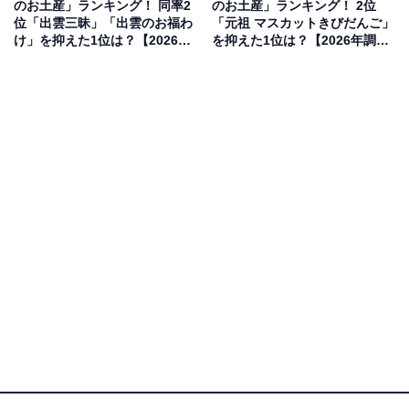
のお土産」ランキング！ 同率2
のお土産」ランキング！ 2位
見を断定的に示すものではありません
位「出雲三昧」「出雲のお福わ
「元祖 マスカットきびだんご」
け」を抑えた1位は？【2026年
を抑えた1位は？【2026年調
調査】
査】
2位：鹿もなか（本家菊屋）／70票
2位にランクインしたのは、本家菊屋の「鹿もなか」で
す。パリパリとした香ばしい皮に、奈良のシンボルであ
る鹿の焼印をひとつひとつ丁寧に押した愛らしい最中。
北海道産などの良質な小豆を、希少な「砲金（ほうき
ん）の大釜」で一気に炊き上げたこだわりの「こし餡」
は、他にはない深い味わいです。
回答者からは「奈良と言えば鹿なのと、もなかの和が商
品名に入っているので奈良を感じやすいから」（20代女
性／東京都）、「鹿がプリントされていて奈良県らしさ
を感じるから」（30代女性／宮城県）、「奈良といえば