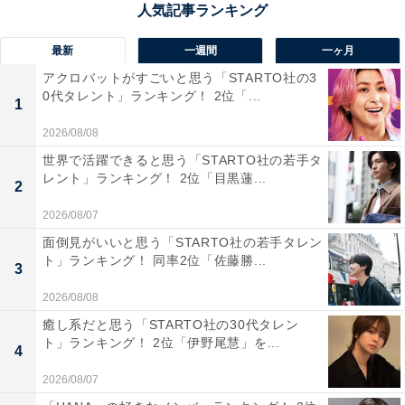
鹿というイメージに直結し、歴史を感じる街であること
が和菓子からも感じ取ることができるため」（30代女性
最新
一週間
一ヶ月
／埼玉県）といった声が集まりました。
アクロバットがすごいと思う「STARTO社の3
0代タレント」ランキング！ 2位「...
1
2026/08/08
世界で活躍できると思う「STARTO社の若手タ
レント」ランキング！ 2位「目黒蓮...
2
2026/08/07
面倒見がいいと思う「STARTO社の若手タレン
ト」ランキング！ 同率2位「佐藤勝...
3
2026/08/08
癒し系だと思う「STARTO社の30代タレン
ト」ランキング！ 2位「伊野尾慧」を...
4
2026/08/07
1位：柿の葉ずし（平宗）／91票