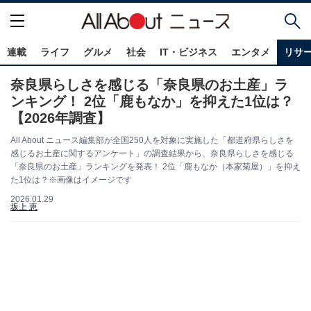
連載
ライフ
グルメ
社会
IT・ビジネス
エンタメ
リサ
奈良県らしさを感じる「奈良県のお土産」ラ
ンキング！ 2位「鹿もなか」を抑えた1位は？
【2026年調査】
All About ニュース編集部が全国250人を対象に実施した「都道府県らしさを
感じるお土産に関するアンケート」の調査結果から、奈良県らしさを感じる
「奈良県のお土産」ランキングを発表！ 2位「鹿もなか（本家菊屋）」を抑え
た1位は？※画像はイメージです
2026.01.29
坂上 恵