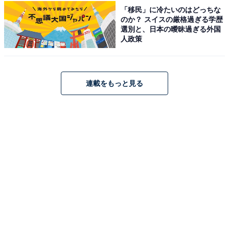
「移民」に冷たいのはどっちな
のか？ スイスの厳格過ぎる学歴
アクセス・基本情報は？
選別と、日本の曖昧過ぎる外国
人政策
アクセス
所在地：東京都目黒区鷹番2-4-9
連載をもっと見る
アクセス：東急東横線「学芸大学駅」東口から徒歩約5
分
営業時間・定休日
営業時間：11：30～14：45 / 18：00～21：00
定休日：不定休