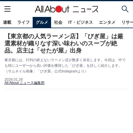
連載
ライフ
グルメ
社会
IT・ビジネス
エンタメ
リサ
【東京都の人気ラーメン店】「びぎ屋」は厳
選素材が織りなす深い味わいのスープが絶
品。店主は「せたが屋」出身
東京都には、行列の絶えないラーメン店が数多く存在します。今回は、中で
も特にユーザーから高い評価を獲得した「びぎ屋」を詳しく紹介します。
（サムネイル画像：「びぎ屋」公式Instagramより）
2026.01.26
All About ニュース編集部