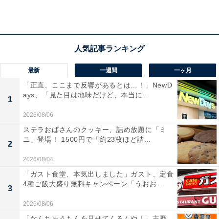
学芸大学駅近くに店を構える「びぎ屋」は、有名店「せ
たが屋」で修行を積んだ店主による実力店です。看板メ
ニューの「醤油らーめん」は、鶏ガラ、豚骨の動物系
に、煮干し、節類、昆布などの魚介系を合わせた無化調
のダブルスープが特徴。しょうゆの香ばしさと出汁の深
最新
一週間
一ヶ月
みが絶妙なバランスで、全粒粉を配合した特注の細スト
「正直、ここまで反響があるとは…！」NewD
ays、「見た目は地味だけど、本当に...
レート麺がその風味を最大限に引き立てます。
1
2026/08/06
ステラおばさんのクッキー、詰め放題に「ミ
ニ」登場！ 1500円で「約23枚ほど詰...
2
2026/08/04
「ガスト食堂、本気出しました」ガスト、定食
4種ご飯大盛り無料キャンペーン「うおお...
3
2026/08/06
「なんちゅうもんを見せてくるんや！」吉野