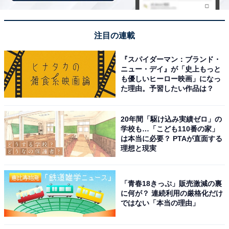
接客が非常に丁寧で落ち着いた雰囲気があり、一杯
注目の連載
一杯が非常に丁寧に作られていることが伝わってく
る
『スパイダーマン：ブランド・
ニュー・デイ』が「史上もっと
も優しいヒーロー映画」になっ
た理由。予習したい作品は？
20年間「駆け込み実績ゼロ」の
学校も…「こども110番の家」
は本当に必要？ PTAが直面する
理想と現実
「青春18きっぷ」販売激減の裏
に何が？ 連続利用の厳格化だけ
ではない「本当の理由」