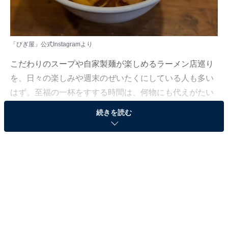
「びぎ屋」公式Instagramより
こだわりのスープや自家製麺が楽しめるラーメン店巡り
を、日々の楽しみや週末のぜいたくにしている人も多い
はず。至福の一杯をすする時間は、何物にも代えがたい
ですよね。しかし、激戦区では新店も多く、どこに行け
続きを読む
ばよいか迷ってしまう……そんな思いを抱えている人も
いるのではないでしょうか。
そんな人に向けて、All About ニュース編集部が厳選し
た、人気かつ評価の高いラーメン店を紹介します。今回
紹介するのは、東京都で注目の店「びぎ屋」です。
※2026年1月時点で、Googleクチコミが一定数以上あ