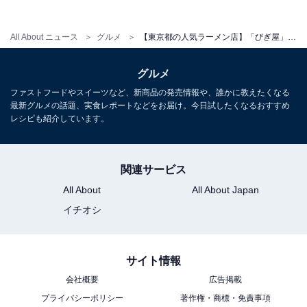
All About ニュース
グルメ
【東京都の人気ラーメン店】「びぎ屋」は厳選素材が織りなす深い味わいのスープが絶品。店主は「せたが屋」出身
グルメ
ファストフードやスイーツなど、新商品の発売情報や、誰かに教えたくなる
最新グルメの話題、実食レポートなどをお届け。今日試したくなるおすすめ
レシピも紹介しています。
関連サービス
こちらもおすすめ
All About
All About Japan
【東京都の人気ラーメン店】「手打 親鶏中華そ
イチオシ
ば 綾川」は親鶏の深いコクと極太手打ち麺が魅
力
サイト情報
会社概要
広告掲載
プライバシーポリシー
著作権・商標・免責事項