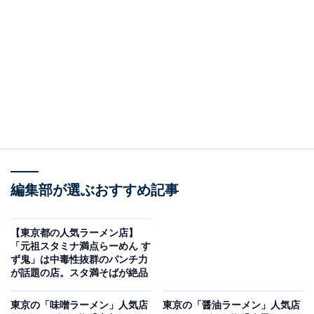
り、高評価を獲得している店舗を紹介しています
＞アクセスと営業時間をチェックする
この記事の執筆者：
All About ニュース編集
部
「All About ニュース」は、ネットの話題から世の中の動きまで、暮
らしの中にあふれる「なぜ？」「どうして？」を分かりやすく伝え
るAll About発のニュースメディアです。お金や仕事、恋愛、ITに関
...続きを読む
する疑問に対して専門家が分かりやすく回答するほか、エンタメ情
編集部が選ぶおすすめ記事
報やSNSで話題のトピックスを紹介しています。
「びぎ屋」はせたが屋出身の店主が放つ至高のし
【東京都の人気ラーメン店】
ょうゆラーメン
「元祖スタミナ満点らーめん す
ず鬼」は中毒性抜群のパンチ力
が話題の店。スタ満そばが絶品
東京の「味噌ラーメン」人気店
東京の「醤油ラーメン」人気店