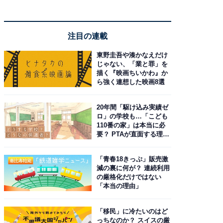
注目の連載
東野圭吾や湊かなえだけ
じゃない、「業と罪」を
描く『映画ちいかわ』か
ら強く連想した映画8選
20年間「駆け込み実績ゼ
ロ」の学校も…「こども
110番の家」は本当に必
要？ PTAが直面する理想
と現実
「青春18きっぷ」販売激
減の裏に何が？ 連続利用
の厳格化だけではない
「本当の理由」
「移民」に冷たいのはど
っちなのか？ スイスの厳