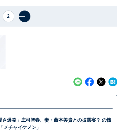
2
愛さ爆発」庄司智春、妻・藤本美貴との披露宴？ の懐
 「メチャイケメン」