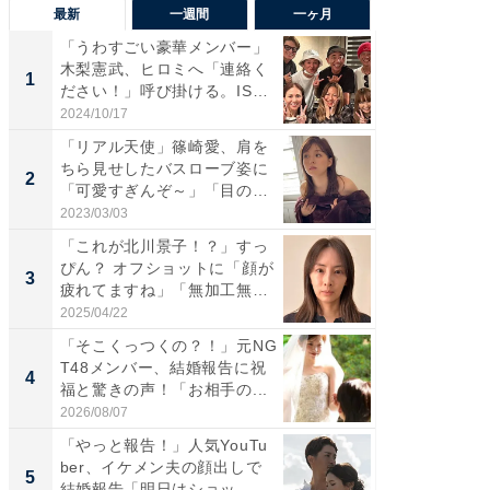
最新
一週間
一ヶ月
「うわすごい豪華メンバー」
「さす
木梨憲武、ヒロミへ「連絡く
は」高
1
1
ださい！」呼び掛ける。IS
災地を
S...
「カ...
2024/10/17
2026/08/0
「リアル天使」篠崎愛、肩を
「女の
ちら見せしたバスローブ姿に
介、バ
2
2
「可愛すぎんぞ～」「目の表
らのプレ
情...
愛...
2023/03/03
2026/08/0
「これが北川景子！？」すっ
「脚が
ぴん？ オフショットに「顔が
横川尚
3
3
疲れてますね」「無加工無
ムキな姿
表...
刃...
2025/04/22
2026/08/0
「そこくっつくの？！」元NG
「え、
T48メンバー、結婚報告に祝
芸人、2
4
4
福と驚きの声！「お相手の...
エットに
2026/08/07
2026/08/0
「やっと報告！」人気YouTu
「脳がバ
ber、イケメン夫の顔出しで
装姿が話
5
5
結婚報告「明日はショッ...
のお父さ