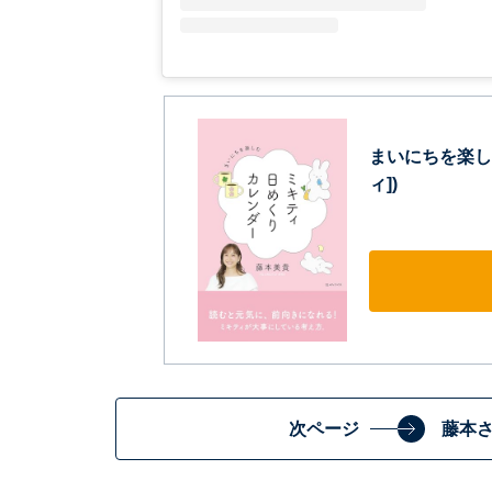
まいにちを楽し
ィ])
次ページ
藤本