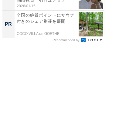
2026/01/15
2026/08/0
全国の絶景ポイントにサウナ
シェア別荘
付きのシェア別荘を展開
wners
PR
PR
COCO VILLA on GOETHE
COCO VIL
Recommended by