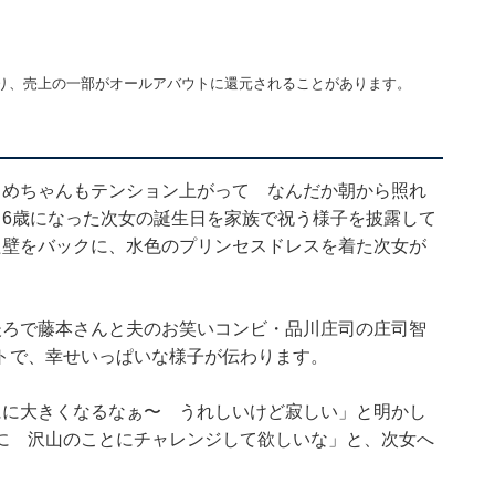
り、売上の一部がオールアバウトに還元されることがあります。
まめちゃんもテンション上がって なんだか朝から照れ
。6歳になった次女の誕生日を家族で祝う様子を披露して
た壁をバックに、水色のプリンセスドレスを着た次女が
後ろで藤本さんと夫のお笑いコンビ・品川庄司の庄司智
トで、幸せいっぱいな様子が伝わります。
にに大きくなるなぁ〜 うれしいけど寂しい」と明かし
に 沢山のことにチャレンジして欲しいな」と、次女へ