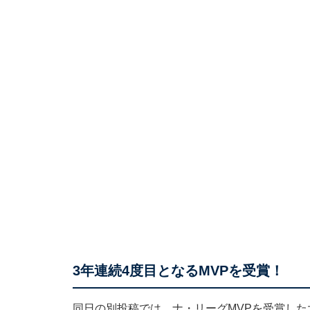
3年連続4度目となるMVPを受賞！
同日の別投稿では、ナ・リーグMVPを受賞し