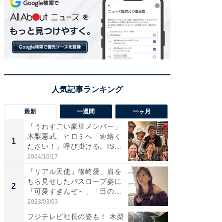
最新
一週間
一ヶ月
「うわすごい豪華メンバー」
「さす
木梨憲武、ヒロミへ「連絡く
は」高
1
1
ださい！」呼び掛ける。IS
災地を
S...
「カ...
2024/10/17
2026/08/0
「リアル天使」篠崎愛、肩を
「女の
ちら見せしたバスローブ姿に
介、バ
2
2
「可愛すぎんぞ～」「目の表
らのプレ
情...
愛...
2023/03/03
2026/08/0
フジテレビ社長の姿も！ 木梨
「脚が