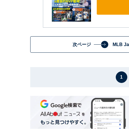
次ページ
MLB 
1