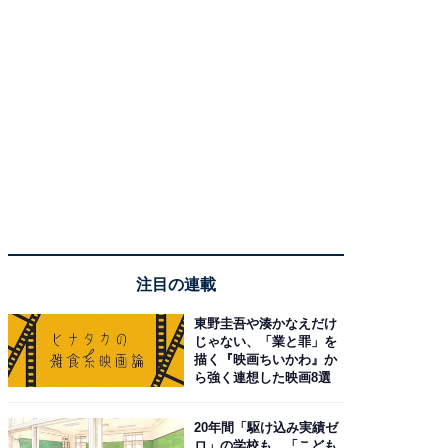
注目の連載
東野圭吾や湊かなえだけ
じゃない、「業と罪」を
描く『映画ちいかわ』か
ら強く連想した映画8選
20年間「駆け込み実績ゼ
ロ」の学校も…「こども