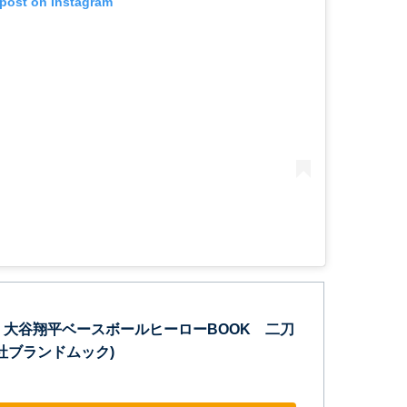
 post on Instagram
連覇 大谷翔平ベースボールヒーローBOOK 二刀
社ブランドムック)