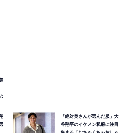
美
の
翔
「絶対奥さんが選んだ服」大
選
谷翔平のイケメン私服に注目
集まる「むちゃくちゃおしゃ