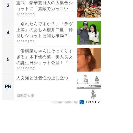
憲武、豪華芸能人の大集合シ
横川尚
3
3
ョットに「素敵でカッコい
ムキな姿
い...
刃...
2023/09/29
2026/08/0
「別れたんですか？」『ラヴ
「え、
上等』のあも＆櫻井二世、仲
芸人、2
4
4
良しショット公開も破局？
エットに
「...
2026/01/22
2026/08/0
「優樹菜ちゃんにそっくりす
「脳がバ
ぎる」木下優樹菜、美人長女
装姿が話
5
5
の誕生日ショット公開！「1
のお父さ
4...
2026/08/07
2026/08/0
人文知とは個性の上に立つ
八つの
マタノ
PR
PR
國學院大學
國學院大
Recommended by