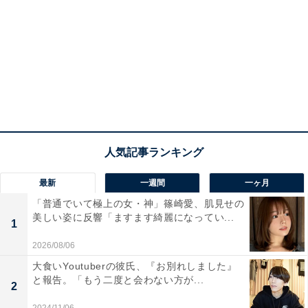
最新
一週間
一ヶ月
「普通でいて極上の女・神」篠崎愛、肌見せの
美しい姿に反響「ますます綺麗になってい...
1
2026/08/06
大食いYoutuberの彼氏、『お別れしました』
と報告。「もう二度と会わない方が...
2