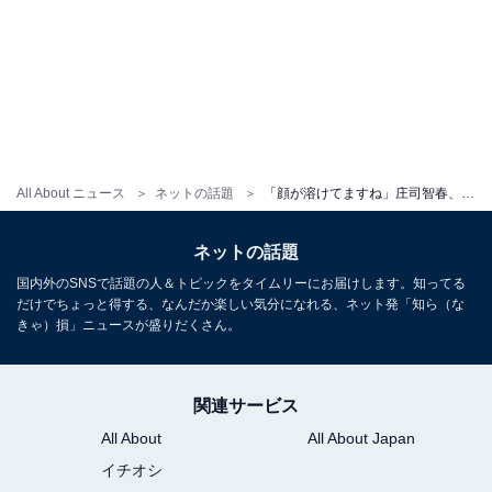
All About ニュース
ネットの話題
「顔が溶けてますね」庄司智春、6歳誕生日の娘との親子ショット！「ニヤけてる」「ラブリーで可愛い」
ネットの話題
国内外のSNSで話題の人＆トピックをタイムリーにお届けします。知ってる
だけでちょっと得する、なんだか楽しい気分になれる、ネット発「知ら（な
きゃ）損」ニュースが盛りだくさん。
関連サービス
All About
All About Japan
イチオシ