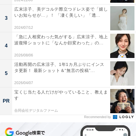
2024/11/06
広末涼子、美デコルテ際立つドレス姿で「嬉し
いお知らせが…」！ 「凄く美しい」「透...
3
2024/07/12
「急に人相変わった気がする」広末涼子、地上
波復帰ショットに「なんか顔変わった」の...
4
2026/08/06
活動再開の広末涼子、1年1カ月ぶりにインス
タ更新！ 最新ショット＆“無言の投稿”...
5
2026/04/07
宝くじ当たる人だけがやっていること、教えま
す
PR
合同会社デジタルファーム
Recommended by