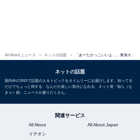
All About ニュース
ネットの話題
「あーたかっこいいよ…」東海オンエア・てつや、ライブでの推し活姿！「やっぱりいたんだ〜」「最高」
ネットの話題
国内外のSNSで話題の人＆トピックをタイムリーにお届けします。知ってる
だけでちょっと得する、なんだか楽しい気分になれる、ネット発「知ら（な
きゃ）損」ニュースが盛りだくさん。
関連サービス
All About
All About Japan
イチオシ