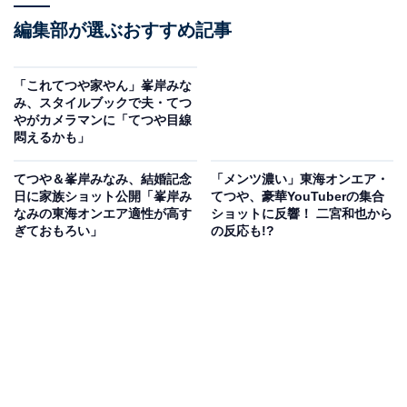
編集部が選ぶおすすめ記事
「これてつや家やん」峯岸みな
み、スタイルブックで夫・てつ
やがカメラマンに「てつや目線
悶えるかも」
てつや＆峯岸みなみ、結婚記念
「メンツ濃い」東海オンエア・
日に家族ショット公開「峯岸み
てつや、豪華YouTuberの集合
なみの東海オンエア適性が高す
ショットに反響！ 二宮和也から
ぎておもろい」
の反応も!?