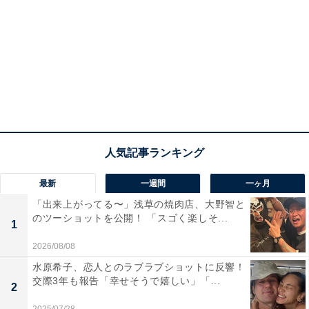
最新
一週間
一ヶ月
「出来上がってる〜」浅草の焼肉店、大野智と
のツーショットを公開！ 「スゴく楽しそ...
1
2026/08/08
水原希子、恋人とのラブラブショットに反響！
交際3年も報告「幸せそうで嬉しい」「...
2