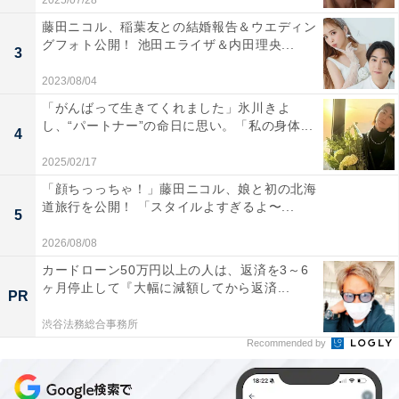
2025/07/28
藤田ニコル、稲葉友との結婚報告＆ウエディン
グフォト公開！ 池田エライザ＆内田理央...
3
2023/08/04
「がんばって生きてくれました」氷川きよ
し、“パートナー”の命日に思い。「私の身体...
4
2025/02/17
「顔ちっっちゃ！」藤田ニコル、娘と初の北海
道旅行を公開！ 「スタイルよすぎるよ〜...
5
2026/08/08
カードローン50万円以上の人は、返済を3～6
ヶ月停止して『大幅に減額してから返済...
PR
渋谷法務総合事務所
Recommended by