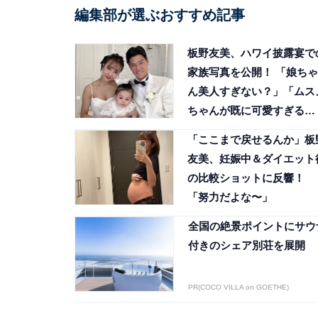
編集部が選ぶおすすめ記事
板野友美、ハワイ披露宴で
家族写真を公開！ 「娘ちゃ
ん美人すぎない？」「ムス
ちゃんが既に可愛すぎる
www」
「ここまで戻せるんか」板
友美、妊娠中＆ダイエット
の比較ショットに反響！
「努力だよな〜」
全国の絶景ポイントにサウ
付きのシェア別荘を展開
PR(COCO VILLA on GOETHE)