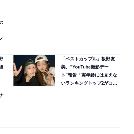
の
メ
野
「ベストカップル」板野友
後
美、“YouTube撮影デー
ト”報告「実年齢には見えな
いランキングトップ2がコラ
ボしてる」
ナ