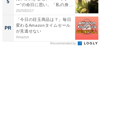
5
5
ー”の命日に思い。「私の身
のお父さ
体...
2025/02/17
2026/08/0
「今日の目玉商品は？」毎日
全国の
変わるAmazonタイムセール
付きの
PR
PR
が見逃せない
Amazon
COCO VIL
Recommended by