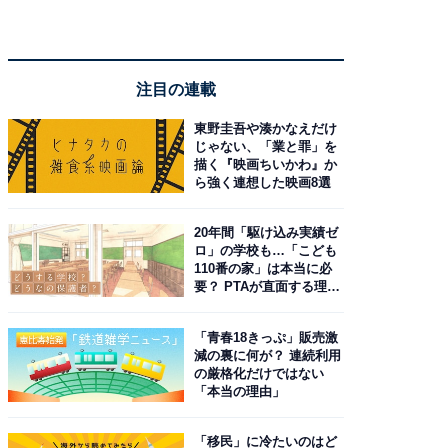
注目の連載
東野圭吾や湊かなえだけ
じゃない、「業と罪」を
描く『映画ちいかわ』か
ら強く連想した映画8選
20年間「駆け込み実績ゼ
ロ」の学校も…「こども
110番の家」は本当に必
要？ PTAが直面する理想
と現実
「青春18きっぷ」販売激
減の裏に何が？ 連続利用
の厳格化だけではない
「本当の理由」
「移民」に冷たいのはど