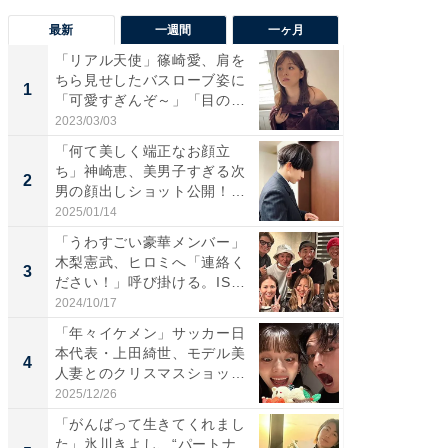
最新
一週間
一ヶ月
「リアル天使」篠崎愛、肩を
「さす
ちら見せしたバスローブ姿に
は」高
1
1
「可愛すぎんぞ～」「目の表
災地を
情...
「カ...
2023/03/03
2026/08/0
「何て美しく端正なお顔立
「女の
ち」神崎恵、美男子すぎる次
介、バ
2
2
男の顔出しショット公開！
らのプレ
「め...
愛...
2025/01/14
2026/08/0
「うわすごい豪華メンバー」
「脚が
木梨憲武、ヒロミへ「連絡く
横川尚
3
3
ださい！」呼び掛ける。IS
ムキな姿
S...
刃...
2024/10/17
2026/08/0
「年々イケメン」サッカー日
「え、
本代表・上田綺世、モデル美
芸人、2
4
4
人妻とのクリスマスショット
エットに
に...
2025/12/26
2026/08/0
「がんばって生きてくれまし
「脳がバ
た」氷川きよし、“パートナ
装姿が話