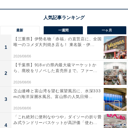
一つで管理したい人や、外出先から閉め忘れを確認した
い人には、おすすめの商品といえそうです。
最新
一週間
一ヶ月
【三重県】伊勢名物「赤福」の直営店に、全国
唯一のコメダ大判焼き店も！ 東名阪・伊...
1
2026/08/06
【千葉県】918㎡の県内最大級マーケットか
ら、廃校をリノベした直売所まで。ファー...
2
2026/08/06
立山連峰と富山湾を望む展望風呂に、水深333
mの海洋深層水風呂。富山県の人気日帰...
3
2026/08/06
【今日チェックしたい】SwitchBotの人気商品5選
「これ絶対に便利なやつや」ダイソーの折り畳
み式ランドリーバスケットが高評価「使わ...
4