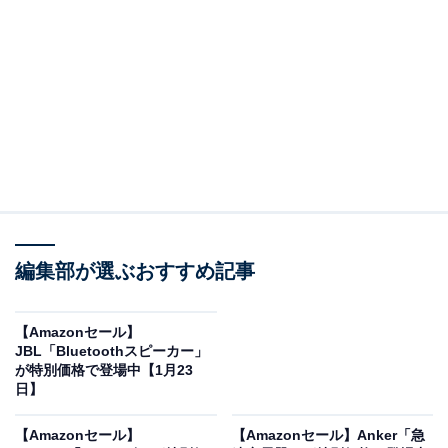
SwitchBot 開閉センサー スイッチボット Alexa セキュリ
ティ - Google Home IFTTT イフト Siri LINE Clovaに対
応 スマートホーム 遠隔対応 取付簡単 防犯対策 スマホで
確認 アラート通知 磁気 ドアセンサー, W1201500
Amazonで見る
編集部が選ぶおすすめ記事
SwitchBotのスイッチ「CV36DMA」は現在10％オフの特
【Amazonセール】
JBL「Bluetoothスピーカー」
別価格・税込2,680円で販売中。タイムセールの終了時期
が特別価格で登場中【1月23
は明らかにされておらず、
在庫がなくなり次第終了する
日】
可能性もあります
。
【Amazonセール】
【Amazonセール】Anker「急