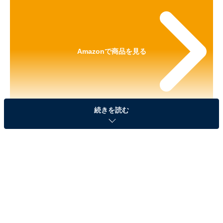
Amazonで商品を見る
続きを読む
※以下のセール情報は2026年1月23日20時現在のもので
す。値段の変更、売り切れの場合もあります。
※本記事で紹介している商品の購入やサービスの利用により、売上の一部が
オールアバウトに還元されることがあります。
SwitchBotの「スイッチ」が“今だけ”の限定価格
に！ 10％オフで登場