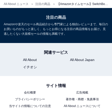
ン ハブ2 赤外線家電を管理 スマートホーム Alexa スイッ
All About ニュース
注目の商品
【Amazonタイムセール】SwitchBot「スマートスイッチ」は手軽にコスパ良くスマートホーム化【1月23日】
チボット 学習リモコン 温湿度計機能付き 光センサー付き
リモートボタン スケジュール シーンで家電一括操作 遠隔
注目の商品
操作 節電·省エネ Google Home IFTTT Siri SmartThings
に対応 Hub2
Amazonや楽天のセール商品紹介から専門家による独自レビューまで、毎日の
お買いものがもっと楽しく、もっとお得になる注目の商品情報をお届け。見
Amazonで見る
逃したくない大規模セールの情報も満載です。
SwitchBot「防犯カメラ」
関連サービス
All About
All About Japan
イチオシ
サイト情報
会社概要
広告掲載
【Compatible with Alexa認定】SwitchBot 防犯カメラ
プライバシーポリシー
著作権・商標・免責事項
屋外 充電式 ソーラーパネル付き 300万画素 監視カメラ 大
当サイトの情報についての注意
All About ニュースについて
容量バッテリー 取付簡単 夜間カラー撮影 動体検知 双方向