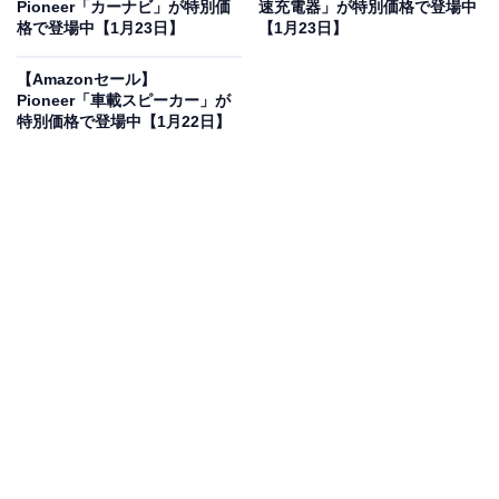
Pioneer「カーナビ」が特別価
速充電器」が特別価格で登場中
この商品のおすすめポイントは？
格で登場中【1月23日】
【1月23日】
物理ボタンをスマホや音声で操作できるようにする、ス
【Amazonセール】
マートホームの第一歩に最適なアイテム。最大の特徴
Pioneer「車載スピーカー」が
特別価格で登場中【1月22日】
は、ドアや窓の開閉状態をリアルタイムで検知できる磁
気センサーを内蔵している点。帰宅時にドアが開くと照
明やエアコンを自動でオンにする、といった連携が簡単
に行えます。また、光センサーも搭載しているため、周
囲の明るさに応じてアクションを実行することも可能。
配線工事不要で、付属の両面テープで貼るだけで設置で
きる手軽さも魅力です。
ユーザーからは「リモコンのない古い家電がスマート化
した」「設置が簡単で反応も良い」という声があがって
います。一方で、「両面テープの粘着力が強く、剥がす
際に工夫が必要」という声も。家中のスイッチをスマホ