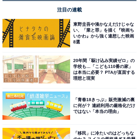
注目の連載
東野圭吾や湊かなえだけじゃな
い、「業と罪」を描く『映画ち
いかわ』から強く連想した映画
8選
SwitchBot スマートリモコン ハブ3 赤外線家電を管理
Alexa - 2.4インチモニター付き スイッチボット 学習リモ
コン 温湿度計機能付き 光センサー付き リモートボタン ス
ケジュール シーンで家電一括操作 遠隔操作 節電·省エネ
20年間「駆け込み実績ゼロ」の
Google Home IFTTT Siri SmartThingsに対応 Hub3
学校も…「こども110番の家」
は本当に必要？ PTAが直面する
Amazonで見る
理想と現実
SwitchBot「温湿度計 プロ」
「青春18きっぷ」販売激減の裏
に何が？ 連続利用の厳格化だけ
ではない「本当の理由」
「移民」に冷たいのはどっちな
のか？ スイスの厳格過ぎる学歴