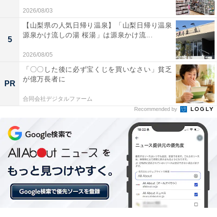
SwitchBot「スマートプラグ」
2026/08/03
【山梨県の人気日帰り温泉】「山梨日帰り温泉
源泉かけ流しの湯 桜湯」は源泉かけ流...
5
2026/08/05
「〇〇した後に必ず宝くじを買いなさい」貧乏
が億万長者に
PR
SwitchBot スマートプラグ プラグミニ スマートコンセン
合同会社デジタルファーム
ト スイッチボット 消費電力モニター タイマー コンセント
Recommended by
節電·省エネ 直差し 遠隔操作 音声コントロール
Bluetooth&Wi-Fi両方対応 スマートホーム Alexa,
Google Home, Siri, IFTTT, SmartThings対応 2個入り
Amazonで見る
SwitchBot「スマートリモコン ハブ3」