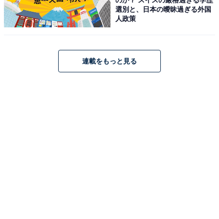
選別と、日本の曖昧過ぎる外国
人政策
【夏の熱中症対策】SwitchBot 温湿度計 プロ スマホで管
理 アレクサ - スイッチボット 温度計 湿度計 快適指数 大
画面 デジタル 天気予報 時計 カレンダー アラート通知 高
精度 コンパクト グラフ記録 スマートホーム Alexa
連載をもっと見る
Google Home Siriに対応
Amazonで見る
SwitchBot「スマートリモコン ハブ2」
スイッチボット(SwitchBot) SwitchBot スマートリモコ