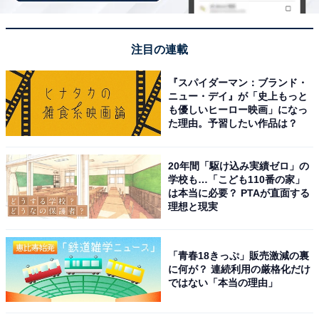
レゾ HD画質 カロッツェリア
Amazonで見る
注目の連載
『スパイダーマン：ブランド・
Pioneer「FH-8500DVS」
ニュー・デイ』が「史上もっと
も優しいヒーロー映画」になっ
た理由。予習したい作品は？
20年間「駆け込み実績ゼロ」の
学校も…「こども110番の家」
は本当に必要？ PTAが直面する
理想と現実
Pioneer ディスプレイオーディオ FH-8500DVS 6.8インチ
2DIN AppleCarPlay AndroidAuto対応 CD DVD USB
Bluetooth iPod iPhone AUX DSP カロッツェリア
「青春18きっぷ」販売激減の裏
に何が？ 連続利用の厳格化だけ
Amazonで見る
ではない「本当の理由」