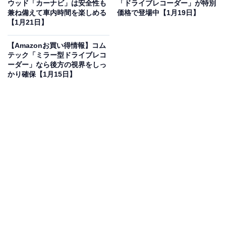
ウッド「カーナビ」は安全性も
「ドライブレコーダー」が特別
兼ね備えて車内時間を楽しめる
価格で登場中【1月19日】
Pioneer カーナビ AVIC-RF722-DC 楽ナビ 9インチ フロ
【1月21日】
ーティング HD IPS 無料地図更新 フルセグ Bluetooth
HDMI ネットワークスティックセット カロッツェリア
【Amazonお買い得情報】コム
Amazonで見る
テック「ミラー型ドライブレコ
ーダー」なら後方の視界をしっ
かり確保【1月15日】
Pioneerのカーナビ「AVIC-RF722-DC」は現在23％オフ
の特別価格・税込12万6693円で販売中。タイムセールの
終了時期は明らかにされておらず、
在庫がなくなり次第
終了する可能性もあります
。
この商品のおすすめポイントは？
9インチの高精細HDパネルを搭載した「楽ナビ」は、フ
ローティング構造により多くの車種で大画面を楽しめる
のが魅力です。最大の特徴は、付属のネットワークステ
ィックで車内をWi-Fi空間に変えられること！ 通信量を