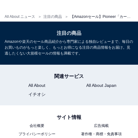
All About ニュース
注目の商品
【Amazonセール】Pioneer「カーナビ」が特別価格で登場中【1月23日】
Pioneer カーナビ AVIC-RL522 楽ナビ 8インチ HD IPS 無
注目の商品
料地図更新 フルセグ Bluetooth HDMI カロッツェリア
Amazonや楽天のセール商品紹介から専門家による独自レビューまで、毎日の
Amazonで見る
お買いものがもっと楽しく、もっとお得になる注目の商品情報をお届け。見
逃したくない大規模セールの情報も満載です。
Pioneer「AVIC-RW522」
関連サービス
All About
All About Japan
イチオシ
サイト情報
会社概要
広告掲載
Pioneer カーナビ AVIC-RW522 楽ナビ 7インチ 200mmワ
プライバシーポリシー
著作権・商標・免責事項
イド HD IPS 無料地図更新 フルセグ Bluetooth HDMI カ