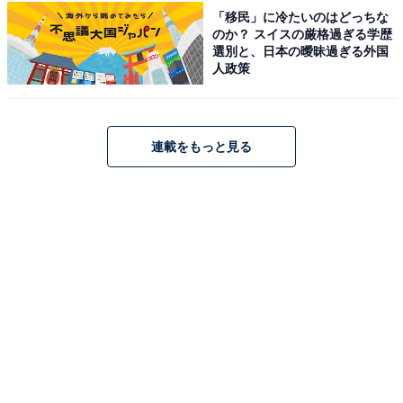
「移民」に冷たいのはどっちな
Pioneer「AVIC-RZ522」
のか？ スイスの厳格過ぎる学歴
選別と、日本の曖昧過ぎる外国
人政策
連載をもっと見る
Pioneer カーナビ AVIC-RZ522 楽ナビ 7インチ
2D(180mm) HD IPS 無料地図更新 フルセグ Bluetooth
HDMI カロッツェリア
Amazonで見る
Pioneer「AVIC-RL522」