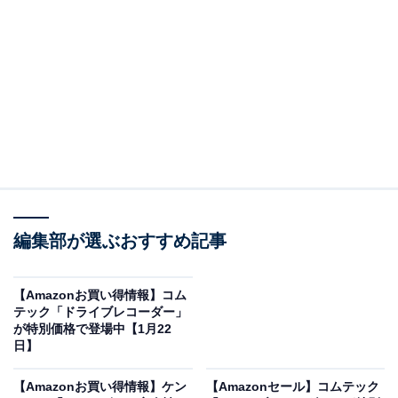
※以下のセール情報は1月23日15時30分現在のもので
す。値段の変更、売り切れの場合もあります。
※本記事で紹介している商品の購入やサービスの利用により、売上の一部が
オールアバウトに還元されることがあります。
Pioneerの「カーナビ」が“今だけ”の限定価格に！
編集部が選ぶおすすめ記事
23％オフで登場
【Amazonお買い得情報】コム
テック「ドライブレコーダー」
が特別価格で登場中【1月22
日】
【Amazonお買い得情報】ケン
【Amazonセール】コムテック