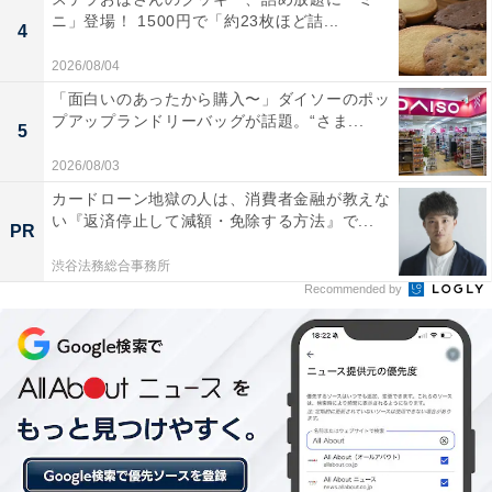
ニ」登場！ 1500円で「約23枚ほど詰...
4
2026/08/04
「面白いのあったから購入〜」ダイソーのポッ
プアップランドリーバッグが話題。“さま...
5
2026/08/03
カードローン地獄の人は、消費者金融が教えな
い『返済停止して減額・免除する方法』で...
PR
渋谷法務総合事務所
【今日チェックしたい】Pioneerの人気商品5選
Recommended by
Pioneer「AVIC-CQ912-2」
Pioneer カーナビ AVIC-CQ912-2 9インチ サイバーナビ
無料地図更新 フルセグ DVD CD Bluetooth SD USB ハイ