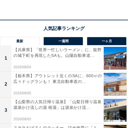
気にせず動画配信サービスを堪能でき、退屈な移動時間
が極上のエンタメタイムに変わります。どの角度からも
見やすいIPS方式を採用しており、家族や友人と鮮明な
映像を共有できるのも嬉しいポイント。HDMI入出力対
応で、スマホやレコーダーとの連携もスムーズです。
最新
一週間
一ヶ月
【兵庫県】「世界一忙しいラーメン」に、龍野
ユーザーからは「画面が驚くほど綺麗」「オンライン機
の城下町を再現したSAも。山陽自動車道...
1
能が便利すぎる」と絶賛されています。一方で、「車種
2026/08/04
によっては設置時にスイッチ類が隠れる場合がある」と
【栃木県】アウトレット近くのSAに、600㎡の
いう声も。車内を移動映画館のように充実させたい人
広々ドッグランも！ 東北自動車道の...
2
や、最新のネット機能をフル活用したい人には、おすす
めの商品といえそうです。
2026/08/05
【山梨県の人気日帰り温泉】「山梨日帰り温泉
源泉かけ流しの湯 桜湯」は源泉かけ流...
3
2026/08/05
ステラおばさんのクッキー、詰め放題に「ミ