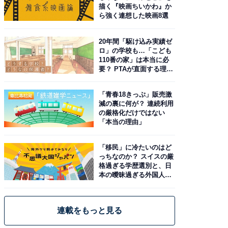
描く『映画ちいかわ』か
ら強く連想した映画8選
20年間「駆け込み実績ゼ
ロ」の学校も…「こども
110番の家」は本当に必
要？ PTAが直面する理想
と現実
「青春18きっぷ」販売激
減の裏に何が？ 連続利用
の厳格化だけではない
「本当の理由」
「移民」に冷たいのはど
っちなのか？ スイスの厳
格過ぎる学歴選別と、日
本の曖昧過ぎる外国人政
策
連載をもっと見る