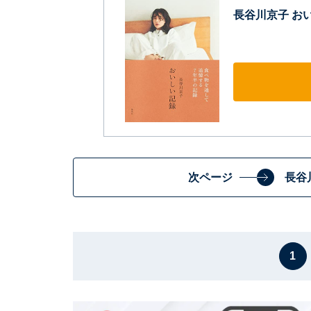
長谷川京子 お
次ページ
長谷
1