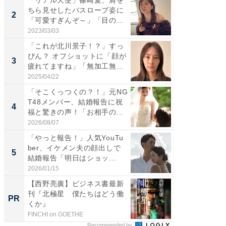
ちら見せしたバスローブ姿に
介、バ
2
2
「可愛すぎんぞ～」「目の表
らのプレ
情...
愛...
2023/03/03
2026/08/0
「これが北川景子！？」すっ
「脚が
ぴん？ オフショットに「顔が
横川尚
3
3
疲れてますね」「無加工無
ムキな姿
表...
刃...
2025/04/22
2026/08/0
「そこくっつくの？！」元NG
「え、
T48メンバー、結婚報告に祝
芸人、2
4
4
福と驚きの声！「お相手の...
エットに
2026/08/07
2026/08/0
「やっと報告！」人気YouTu
「脳がバ
ber、イケメン夫の顔出しで
装姿が話
5
5
結婚報告「明日はショッ...
のお父さ
2026/01/15
2026/08/0
【西野亮廣】ビジネス書最新
GOETH
刊『北極星 僕たちはどう働
を組み
PR
PR
くか』
FINCHI on GOETHE
FINCHI o
Recommended by