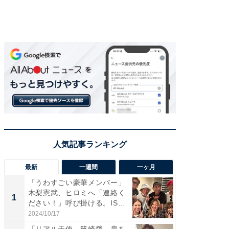
最新
一週間
一ヶ月
「うわすごい豪華メンバー」
「さす
木梨憲武、ヒロミへ「連絡く
は」高
1
1
ださい！」呼び掛ける。IS
災地を
S...
「カ...
2024/10/17
2026/08/0
「リアル天使」篠崎愛、肩を
「女の