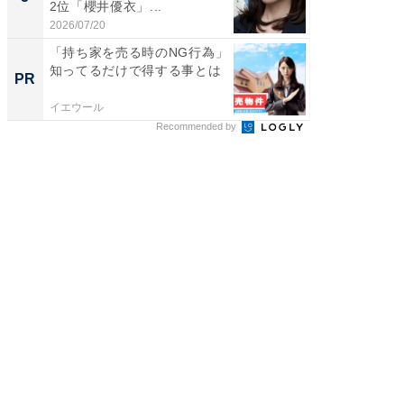
2位「櫻井優衣」...
ンキング
2026/07/20
2026/08/0
「持ち家を売る時のNG行為」
「持ち家
知ってるだけで得する事とは
知って
PR
PR
イエウール
イエウー
Recommended by