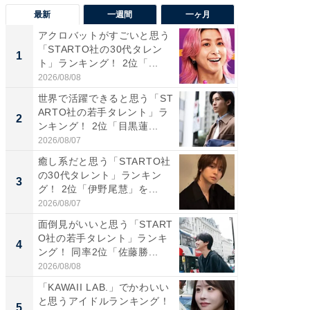
最新
一週間
一ヶ月
アクロバットがすごいと思う
癒し系だ
「STARTO社の30代タレン
の若手
1
1
ト」ランキング！ 2位「...
グ！ 2
2026/08/08
2026/08/0
世界で活躍できると思う「ST
癒し系だ
ARTO社の若手タレント」ラ
の30代
2
2
ンキング！ 2位「目黒蓮...
グ！ 2
2026/08/07
2026/08/0
癒し系だと思う「STARTO社
「パフ
の30代タレント」ランキン
思うST
3
3
グ！ 2位「伊野尾慧」を...
ンキング
2026/08/07
2026/08/0
面倒見がいいと思う「START
ギャップ
O社の若手タレント」ランキ
RTO社
4
4
ング！ 同率2位「佐藤勝...
キング！
2026/08/08
2026/08/0
「KAWAII LAB.」でかわいい
世界で活
と思うアイドルランキング！
ARTO
5
5