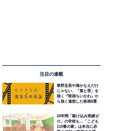
注目の連載
東野圭吾や湊かなえだけ
じゃない、「業と罪」を
描く『映画ちいかわ』か
ら強く連想した映画8選
20年間「駆け込み実績ゼ
ロ」の学校も…「こども
110番の家」は本当に必