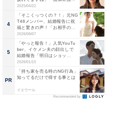
表...
刃...
2025/04/22
2026/08/0
「そこくっつくの？！」元NG
「え、
T48メンバー、結婚報告に祝
芸人、2
4
4
福と驚きの声！「お相手の...
エットに
2026/08/07
2026/08/0
「やっと報告！」人気YouTu
「脳がバ
ber、イケメン夫の顔出しで
装姿が話
5
5
結婚報告「明日はショッ...
のお父さ
2026/01/15
2026/08/0
「持ち家を売る時のNG行為」
「持ち家
知ってるだけで得する事とは
知って
PR
PR
イエウール
イエウー
Recommended by