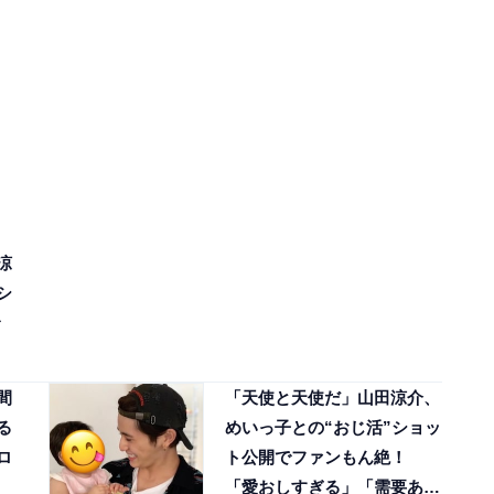
涼
シ
間
「天使と天使だ」山田涼介、
る
めいっ子との“おじ活”ショッ
ロ
ト公開でファンもん絶！
「愛おしすぎる」「需要あり