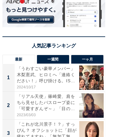
最新
一週間
一ヶ月
「うわすごい豪華メンバー」
「さす
木梨憲武、ヒロミへ「連絡く
は」高
1
1
ださい！」呼び掛ける。IS
災地を
S...
「カ...
2024/10/17
2026/08/0
「リアル天使」篠崎愛、肩を
「女の
ちら見せしたバスローブ姿に
介、バ
2
2
「可愛すぎんぞ～」「目の表
らのプレ
情...
愛...
2023/03/03
2026/08/0
「これが北川景子！？」すっ
「脚が
ぴん？ オフショットに「顔が
横川尚
3
3
疲れてますね」「無加工無
ムキな姿