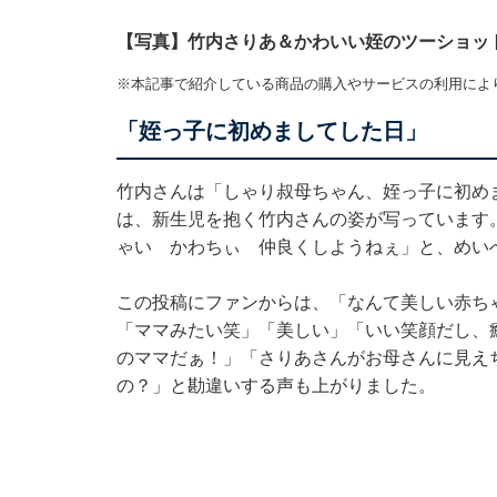
【写真】竹内さりあ＆かわいい姪のツーショッ
※本記事で紹介している商品の購入やサービスの利用によ
「姪っ子に初めましてした日」
竹内さんは「しゃり叔母ちゃん、姪っ子に初め
は、新生児を抱く竹内さんの姿が写っています
ゃい かわちぃ 仲良くしようねぇ」と、めい
この投稿にファンからは、「なんて美しい赤ち
「ママみたい笑」「美しい」「いい笑顔だし、
のママだぁ！」「さりあさんがお母さんに見え
の？」と勘違いする声も上がりました。