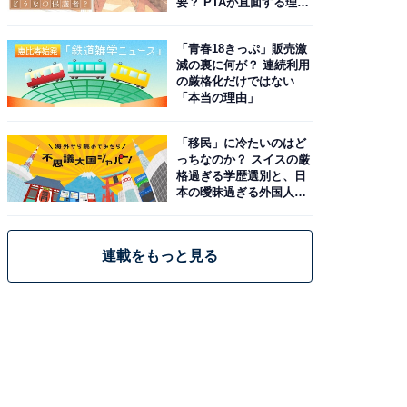
要？ PTAが直面する理想
と現実
「青春18きっぷ」販売激
減の裏に何が？ 連続利用
の厳格化だけではない
「本当の理由」
「移民」に冷たいのはど
っちなのか？ スイスの厳
格過ぎる学歴選別と、日
本の曖昧過ぎる外国人政
策
連載をもっと見る