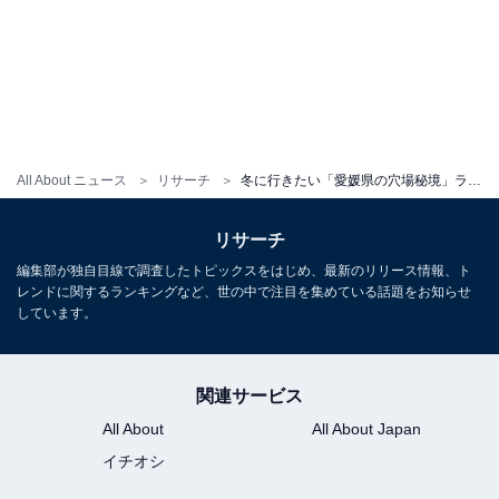
All About ニュース
リサーチ
冬に行きたい「愛媛県の穴場秘境」ランキング！ 2位「面河渓」を抑えた1位は？【2026年調査】
1
2
リサーチ
編集部が独自目線で調査したトピックスをはじめ、最新のリリース情報、ト
レンドに関するランキングなど、世の中で注目を集めている話題をお知らせ
しています。
関連サービス
All About
All About Japan
イチオシ