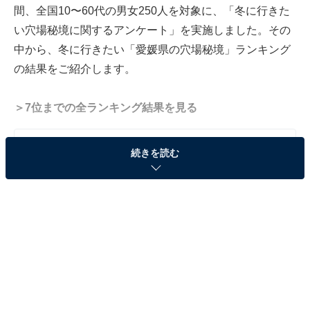
間、全国10〜60代の男女250人を対象に、「冬に行きた
い穴場秘境に関するアンケート」を実施しました。その
中から、冬に行きたい「愛媛県の穴場秘境」ランキング
の結果をご紹介します。
＞7位までの全ランキング結果を見る
続きを読む
この記事の執筆者：
坂上 恵
All About ニュースの編集者。オールアバウトに入社後、SNSトレン
ドにフォーカスした記事執筆やSEOライティングの経験を経て、の
ちにAll About ニュースチームのメンバーに加入。現在は旅行・カル
...続きを読む
チャー・エンタメなどを中心に企画編集を担当。東京都出身。居酒
屋巡りとスポーツ観戦が生きがい。
調査概要
調査期間：2026年1月19～20日