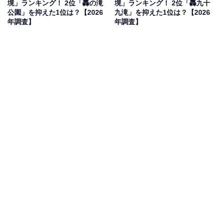
境」ランキング！ 2位「轟の滝
境」ランキング！ 2位「轟九十
スタイヤやチェーンをつけることをおすすめします
公園」を抑えた1位は？【2026
九滝」を抑えた1位は？【2026
年調査】
年調査】
回答者からは「冬は空気も澄み切って静寂の時が流れ、
一面は銀世界が広がって美しいです」（60代男性／兵庫
県）、「雪化粧した渓谷のように、冬でしか見られない
景色が見られそうだから」（30代女性／石川県）、「川
のエメラルドブルーを見てみたい」（30代男性／神奈川
県）といった声が集まりました。