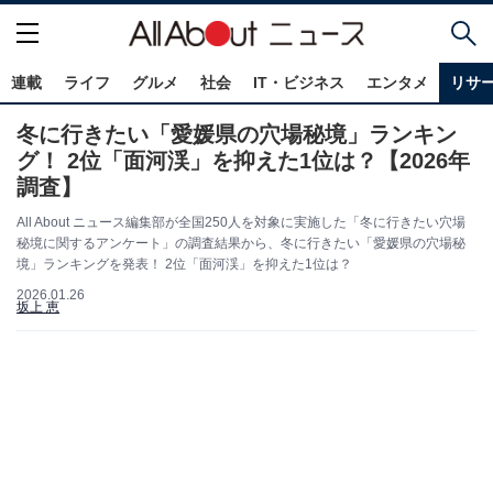
連載
ライフ
グルメ
社会
IT・ビジネス
エンタメ
リサ
冬に行きたい「愛媛県の穴場秘境」ランキン
グ！ 2位「面河渓」を抑えた1位は？【2026年
調査】
All About ニュース編集部が全国250人を対象に実施した「冬に行きたい穴場
秘境に関するアンケート」の調査結果から、冬に行きたい「愛媛県の穴場秘
境」ランキングを発表！ 2位「面河渓」を抑えた1位は？
2026.01.26
坂上 恵