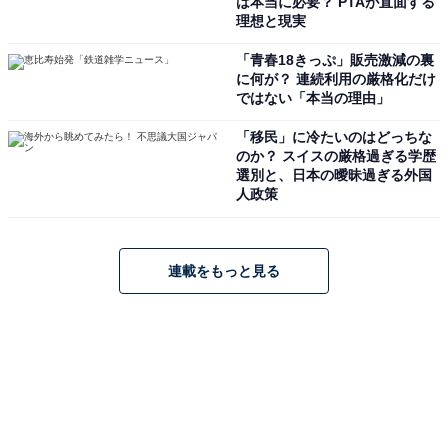
は本当に必要？ PTAが直面する
理想と現実
「青春18きっぷ」販売激減の裏
に何が？ 連続利用の厳格化だけ
ではない「本当の理由」
「移民」に冷たいのはどっちな
のか？ スイスの厳格過ぎる学歴
選別と、日本の曖昧過ぎる外国
人政策
連載をもっと見る
こちらもおすすめ
冬に行きたい「高知県の穴場秘境」ランキン
グ！ 2位「四万十川源流点」を抑えた1位は？
【2026年調査】