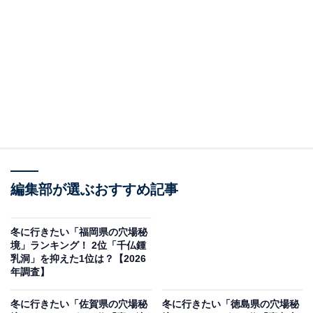
調査方法：インターネット調査
調査対象：全国10〜60代の男女250人
※本調査は全国250人を対象に実施したもので、結
果は回答者の意見を集計したものであり、全体の意
見を断定的に示すものではありません
2位：面河渓／57票
編集部が選ぶおすすめ記事
2位にランクインしたのは、「面河渓」。西日本最高
冬に行きたい「福岡県の穴場秘
峰・石鎚山のふもとに広がる四国最大級の渓谷です。冬
境」ランキング！ 2位「千仏鍾
はエメラルドグリーンの清流が雪化粧をまとい、静寂の
乳洞」を抑えた1位は？【2026
中で凛とした気品あふれる絶景を楽しめます。
年調査】
冬に行きたい「佐賀県の穴場秘
冬に行きたい「徳島県の穴場秘
※積雪や凍結の可能性が高いため、訪問時はスタッドレ