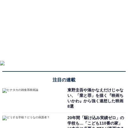
て、迫力が増しそうだからです。冬なら空気も澄んでい
て、滝の音がよりはっきり感じられそうです」（20代女
性／東京都）、「ダイナミックな滝でとても神秘的なの
で」（40代女性／神奈川県）、「冬は凍結することもあ
り、氷瀑が見られる可能性がある点に惹かれました。夏
とはまったく違う迫力があり、寒い時期ならではの自然
の表情を楽しめそうです。人も少なそうなので、落ち着
いて滝の景色を眺められそうだと思いました」（30代女
性／秋田県）といった声が集まりました。
注目の連載
※回答者からのコメントは原文ママです
※記事内容は執筆時点のものです。最新の内容をご確認
東野圭吾や湊かなえだけじゃな
い、「業と罪」を描く『映画ち
ください
いかわ』から強く連想した映画
8選
20年間「駆け込み実績ゼロ」の
次ページ
7位までのランキング結果を見る
学校も…「こども110番の家」