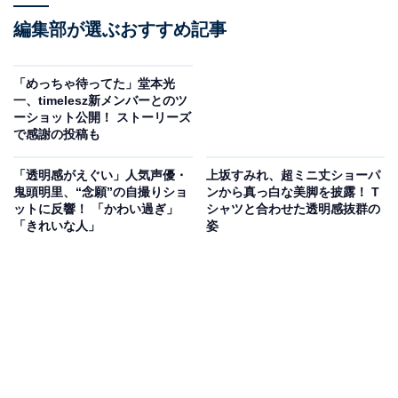
編集部が選ぶおすすめ記事
「めっちゃ待ってた」堂本光
一、timelesz新メンバーとのツ
ーショット公開！ ストーリーズ
で感謝の投稿も
「透明感がえぐい」人気声優・
上坂すみれ、超ミニ丈ショーパ
鬼頭明里、“念願”の自撮りショ
ンから真っ白な美脚を披露！ T
ットに反響！ 「かわい過ぎ」
シャツと合わせた透明感抜群の
「きれいな人」
姿