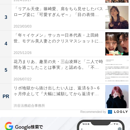
2024/10/17
「リアル天使」篠崎愛、肩をちら見せしたバス
ローブ姿に「可愛すぎんぞ～」「目の表情...
3
2023/03/03
「年々イケメン」サッカー日本代表・上田綺
世、モデル美人妻とのクリスマスショットに...
4
2025/12/26
花乃まりあ、趣里の夫・三山凌輝と「二人で時
間を過ごしたことは事実」と認める。「不...
5
2026/07/22
リボ地獄から抜け出したい人は、返済を3～6
ヶ月停止して『大幅に減額してから返済す...
PR
渋谷法務総合事務所
Recommended by