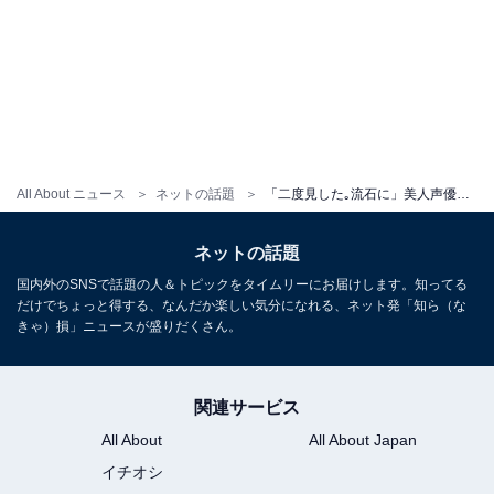
All About ニュース
ネットの話題
「二度見した｡流石に」美人声優、STARTOアイドルとの美男美女ショットに反響！ 「結婚写真かと思った」
ネットの話題
国内外のSNSで話題の人＆トピックをタイムリーにお届けします。知ってる
だけでちょっと得する、なんだか楽しい気分になれる、ネット発「知ら（な
きゃ）損」ニュースが盛りだくさん。
関連サービス
All About
All About Japan
イチオシ