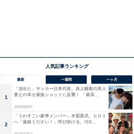
最新
一週間
一ヶ月
「涙出た」サッカー日本代表、炎上騒動の美人
妻との幸せ家族ショットに反響！ 「最高...
1
2026/08/07
「うわすごい豪華メンバー」木梨憲武、ヒロミ
へ「連絡ください！」呼び掛ける。ISS...
2