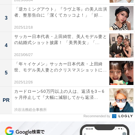
2023/08/04
「逆カミングアウト」『ラヴ上等』の美人出演
者、整形告白に「潔くてカッコよ！」「好...
3
2025/12/18
サッカー日本代表・上田綺世、美人モデル妻と
の結婚式ショット披露！ 「美男美女」「...
4
2023/06/27
「年々イケメン」サッカー日本代表・上田綺
世、モデル美人妻とのクリスマスショットに...
5
2025/12/26
カードローン50万円以上の人は、返済を3～6
ヶ月停止して『大幅に減額してから返済...
PR
渋谷法務総合事務所
Recommended by