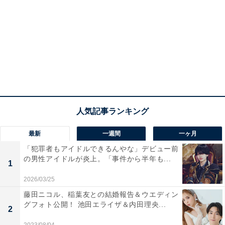
最新
一週間
一ヶ月
「犯罪者もアイドルできるんやな」デビュー前
の男性アイドルが炎上。「事件から半年も...
1
2026/03/25
藤田ニコル、稲葉友との結婚報告＆ウエディン
グフォト公開！ 池田エライザ＆内田理央...
2