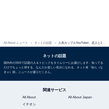
All About ニュース
ネットの話題
人気カップルYouTuber、恋人と100カ月を迎える！ ラブラブショット公開「すご！」「理想のカップルすぎます」
ネットの話題
国内外のSNSで話題の人＆トピックをタイムリーにお届けします。知ってる
だけでちょっと得する、なんだか楽しい気分になれる、ネット発「知ら（な
きゃ）損」ニュースが盛りだくさん。
関連サービス
All About
All About Japan
イチオシ