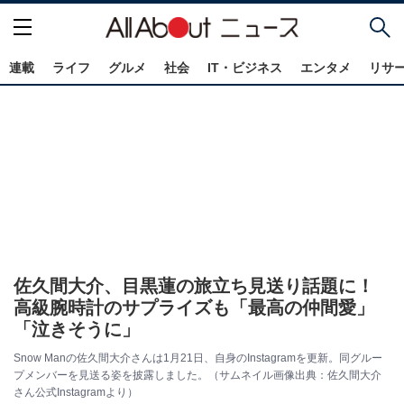
連載
ライフ
グルメ
社会
IT・ビジネス
エンタメ
リサ
佐久間大介、目黒蓮の旅立ち見送り話題に！
高級腕時計のサプライズも「最高の仲間愛」
「泣きそうに」
Snow Manの佐久間大介さんは1月21日、自身のInstagramを更新。同グルー
プメンバーを見送る姿を披露しました。（サムネイル画像出典：佐久間大介
さん公式Instagramより）