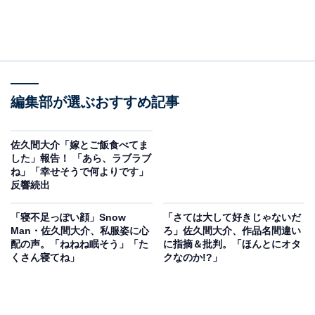
編集部が選ぶおすすめ記事
佐久間大介「嫁とご飯食べてま
した」報告！ 「あら、ラブラブ
ね」「幸せそうで何よりです」
反響続出
「寝不足っぽい顔」Snow
「さては大して好きじゃないだ
Man・佐久間大介、私服姿に心
ろ」佐久間大介、作品名間違い
配の声。「ねねね眠そう」「た
に指摘＆批判。「ほんとにオタ
くさん寝てね」
クなのか!?」