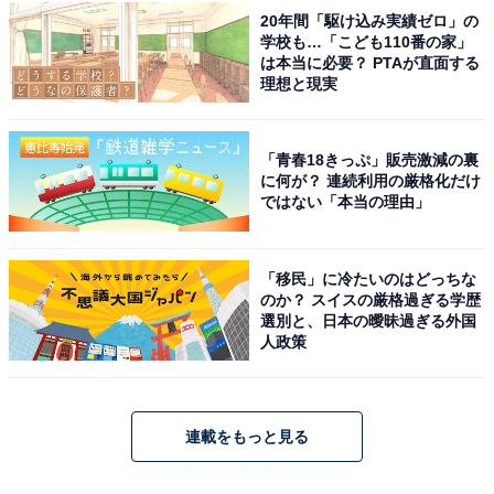
20年間「駆け込み実績ゼロ」の
学校も…「こども110番の家」
は本当に必要？ PTAが直面する
理想と現実
「青春18きっぷ」販売激減の裏
に何が？ 連続利用の厳格化だけ
ではない「本当の理由」
「移民」に冷たいのはどっちな
のか？ スイスの厳格過ぎる学歴
選別と、日本の曖昧過ぎる外国
人政策
連載をもっと見る