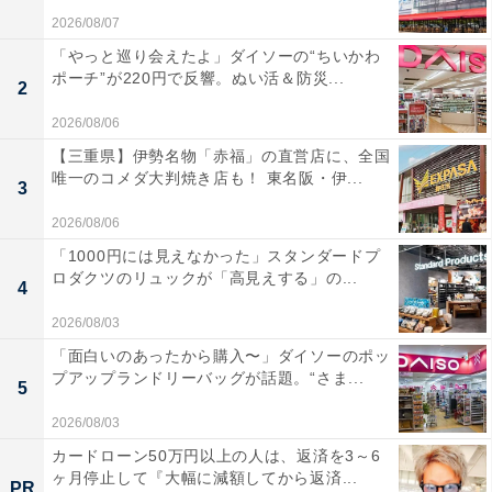
2026/08/07
「やっと巡り会えたよ」ダイソーの“ちいかわ
ポーチ”が220円で反響。ぬい活＆防災...
2
2026/08/06
【三重県】伊勢名物「赤福」の直営店に、全国
唯一のコメダ大判焼き店も！ 東名阪・伊...
3
2026/08/06
「1000円には見えなかった」スタンダードプ
ロダクツのリュックが「高見えする」の...
4
2026/08/03
「面白いのあったから購入〜」ダイソーのポッ
プアップランドリーバッグが話題。“さま...
5
2026/08/03
カードローン50万円以上の人は、返済を3～6
ヶ月停止して『大幅に減額してから返済...
PR