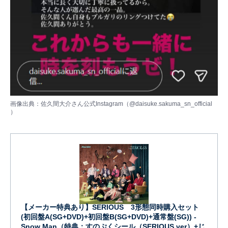
画像出典：佐久間大介さん公式Instagram（
@daisuke.sakuma_sn_official
）
【メーカー特典あり】SERIOUS 3形態同時購入セット
(初回盤A(SG+DVD)+初回盤B(SG+DVD)+通常盤(SG)) -
Snow Man（特典：すのぷくシール（SERIOUS ver）+じ