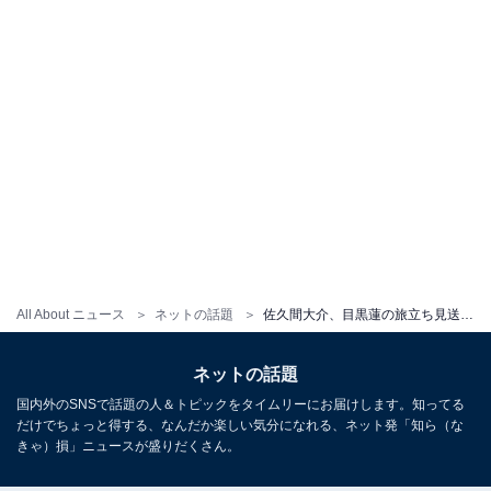
All About ニュース
ネットの話題
佐久間大介、目黒蓮の旅立ち見送り話題に！ 高級腕時計のサプライズも「最高の仲間愛」「泣きそうに」
ネットの話題
国内外のSNSで話題の人＆トピックをタイムリーにお届けします。知ってる
だけでちょっと得する、なんだか楽しい気分になれる、ネット発「知ら（な
きゃ）損」ニュースが盛りだくさん。