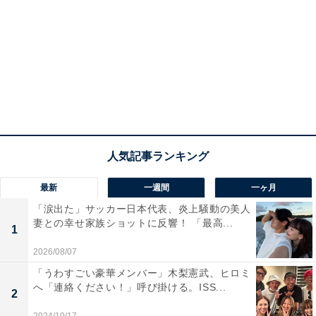
最新
一週間
一ヶ月
「涙出た」サッカー日本代表、炎上騒動の美人
妻との幸せ家族ショットに反響！ 「最高...
1
2026/08/07
「うわすごい豪華メンバー」木梨憲武、ヒロミ
へ「連絡ください！」呼び掛ける。ISS...
2