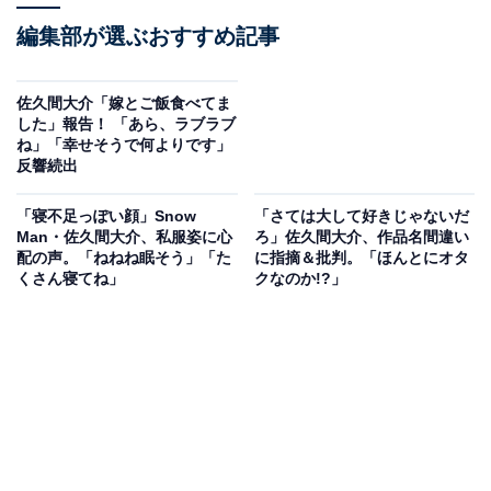
編集部が選ぶおすすめ記事
佐久間大介「嫁とご飯食べてま
した」報告！ 「あら、ラブラブ
ね」「幸せそうで何よりです」
反響続出
「寝不足っぽい顔」Snow
「さては大して好きじゃないだ
Man・佐久間大介、私服姿に心
ろ」佐久間大介、作品名間違い
配の声。「ねねね眠そう」「た
に指摘＆批判。「ほんとにオタ
くさん寝てね」
クなのか!?」