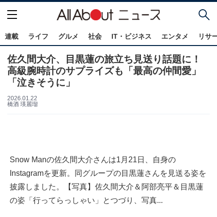
連載
ライフ
グルメ
社会
IT・ビジネス
エンタメ
リサ
佐久間大介、目黒蓮の旅立ち見送り話題に！
高級腕時計のサプライズも「最高の仲間愛」
「泣きそうに」
2026.01.22
橋酒 瑛麗瑠
Snow Manの佐久間大介さんは1月21日、自身の
Instagramを更新。同グループの目黒蓮さんを見送る姿を
披露しました。【写真】佐久間大介＆阿部亮平＆目黒蓮
の姿「行ってらっしゃい」とつづり、写真...