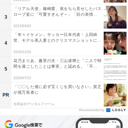
2024/10/17
「リアル天使」篠崎愛、肩をちら見せしたバス
ローブ姿に「可愛すぎんぞ～」「目の表情...
3
2023/03/03
「年々イケメン」サッカー日本代表・上田綺
世、モデル美人妻とのクリスマスショットに...
4
2025/12/26
花乃まりあ、趣里の夫・三山凌輝と「二人で時
間を過ごしたことは事実」と認める。「不...
5
2026/07/22
「〇〇した後に必ず宝くじを買いなさい」貧乏
が億万長者に
PR
合同会社デジタルファーム
Recommended by