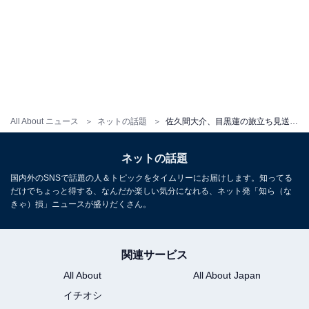
All About ニュース
ネットの話題
佐久間大介、目黒蓮の旅立ち見送り話題に！ 高級腕時計のサプライズも「最高の仲間愛」「泣きそうに」
ネットの話題
国内外のSNSで話題の人＆トピックをタイムリーにお届けします。知ってる
だけでちょっと得する、なんだか楽しい気分になれる、ネット発「知ら（な
きゃ）損」ニュースが盛りだくさん。
関連サービス
All About
All About Japan
イチオシ