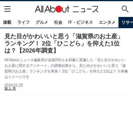
連載
ライフ
グルメ
社会
IT・ビジネス
エンタメ
リサ
見た目がかわいいと思う「滋賀県のお土産」
ランキング！ 2位「ひこどら」を抑えた1位
は？【2026年調査】
All About ニュース編集部が全国250人を対象に実施した「見た目がかわいい
お土産に関するアンケート」の調査結果から、見た目がかわいいと思う「滋
賀県のお土産」ランキングを発表！ 2位「ひこどら」を抑えた1位は？ ※画像
はイメージです
2026.01.25
坂上 恵