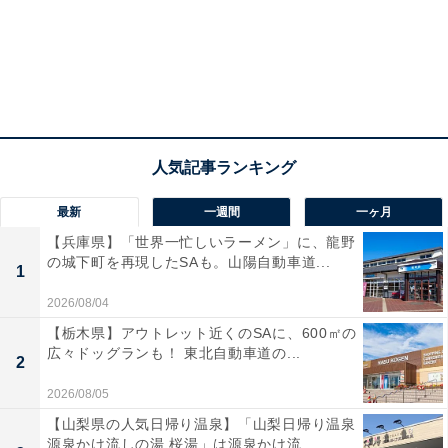
最新
一週間
一ヶ月
【兵庫県】「世界一忙しいラーメン」に、龍野
の城下町を再現したSAも。山陽自動車道...
1
2026/08/04
【栃木県】アウトレット近くのSAに、600㎡の
広々ドッグランも！ 東北自動車道の...
2
2026/08/05
【山梨県の人気日帰り温泉】「山梨日帰り温泉
源泉かけ流しの湯 桜湯」は源泉かけ流...