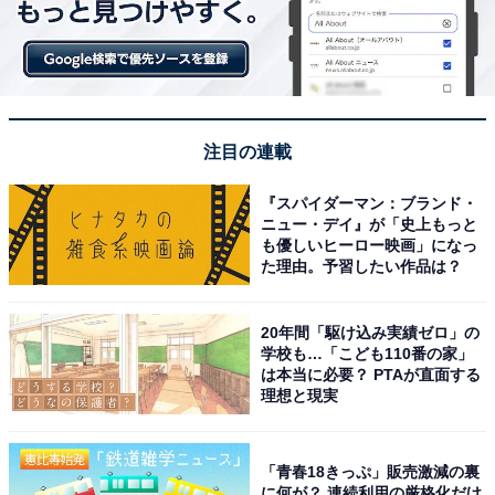
注目の連載
『スパイダーマン：ブランド・
ニュー・デイ』が「史上もっと
も優しいヒーロー映画」になっ
た理由。予習したい作品は？
20年間「駆け込み実績ゼロ」の
学校も…「こども110番の家」
は本当に必要？ PTAが直面する
理想と現実
「青春18きっぷ」販売激減の裏
に何が？ 連続利用の厳格化だけ