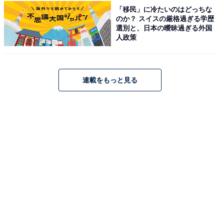
「移民」に冷たいのはどっちな
のか？ スイスの厳格過ぎる学歴
選別と、日本の曖昧過ぎる外国
人政策
こちらもおすすめ
石川県らしさを感じる「石川県のお土産」ラン
キング！ 2位「のどぐろ生姜しぐれ煮」を抑え
た1位は？【2026年調査】
連載をもっと見る
1
2