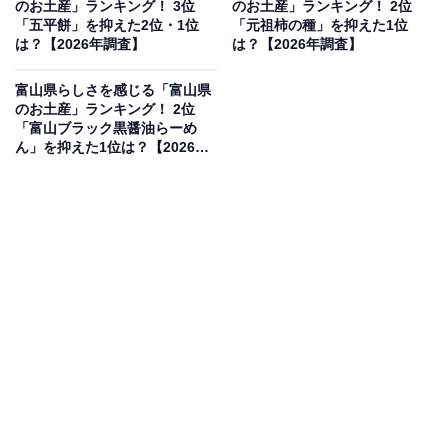
のお土産」ランキング！ 3位
のお土産」ランキング！ 2位
果は回答者の意見を集計したものであり、全体の意
「五平餅」を抑えた2位・1位
「元祖柿の種」を抑えた1位
見を断定的に示すものではありません
は？【2026年調査】
は？【2026年調査】
富山県らしさを感じる「富山県
のお土産」ランキング！ 2位
2位：ほうとう（志村製麺）／53票
「富山ブラック黒醤油らーめ
ん」を抑えた1位は？【2026年
2位は、志村製麺の「ほうとう」でした。ほうとうは山
調査】
梨の郷土料理として有名で、かぼちゃや根菜をたっぷり
入れたみそ仕立ての汁と、もちもちとした太麺が特徴。
志村製麺のほうとうは、家庭でも本格的な味が楽しめる
と評判で、地元の味を再現できるお土産として人気を集
めています。
回答者からは「山梨と聞いたらほうとうがまず思いつ
く。旅行に行くと必ず食べるから」（20代女性／埼玉
県）、「山梨はフルーツもいいけれど、やはり、ほうと
うが1番定番らしい気がします」（40代女性／滋賀