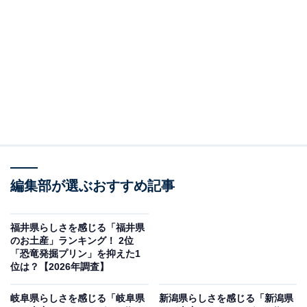
この記事の執筆者：
坂上 恵
All About ニュースの編集者。オールアバウトに入社後、SNSトレン
ドにフォーカスした記事執筆やSEOライティングの経験を経て、の
ちにAll About ニュースチームのメンバーに加入。現在は旅行・カル
...続きを読む
チャー・エンタメなどを中心に企画編集を担当。東京都出身。居酒
屋巡りとスポーツ観戦が生きがい。
調査概要
調査期間：2026年1月20日
編集部が選ぶおすすめ記事
調査方法：インターネット調査
回答者属性：全国10～60代の男女250人（10代：1
福井県らしさを感じる「福井県
人、20代：50人、30代：88人、40代：59人、50
のお土産」ランキング！ 2位
「恐竜発掘プリン」を抑えた1
代：38人、60代：14人）
位は？【2026年調査】
※本調査は全国250人を対象に実施したもので、結
岐阜県らしさを感じる「岐阜県
新潟県らしさを感じる「新潟県