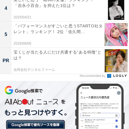
1位：桔梗信玄餅（桔梗屋）／78票
「吉永小百合」を抑えた1位は？
4
堂々の1位は、桔梗屋の「桔梗信玄餅」でした。きな粉
2025/04/21
をまぶした柔らかいもちに黒蜜をかけて食べる桔梗信玄
「パフォーマンスがすごいと思うSTARTO社タ
レント」ランキング！ 2位「佐久間...
餅は、手土産や贈答用にも喜ばれる一品。コラボレーシ
5
ョン商品も多く、全国的に知名度が高いため、一目で分
2026/08/06
かるという人も多いかもしれません。
宝くじが当たる人にだけ共通する“ある特徴”と
は？
PR
回答者のコメントを見ると「信玄餅が大好きでいつか詰
合同会社デジタルファーム
め放題に行きたいと思っていたから」（30代女性／千葉
Recommended by
県）、「手軽で山梨感があるお土産だと思う。ほうとう
や吉田のうどんも迷うがあげる人が限られる。信玄餅は
誰にでもあげられるお土産」（30代女性／東京都）、
「個包装になっていて、包みもすてきでお土産の定番」
（40代女性／長崎県）といった声がありました。