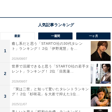
県）、「山梨といえばほうとう。寒い時に食べたくなる
から」（30代女性／東京都）などのコメントがありまし
た。
最新
一週間
一ヶ月
癒し系だと思う「STARTO社の30代タレン
ト」ランキング！ 2位「伊野尾慧」を...
1
2026/08/07
世界で活躍できると思う「STARTO社の若手タ
レント」ランキング！ 2位「目黒蓮...
2
2026/08/07
「実は二世」と知って驚いたタレントランキン
グ！ 2位「杉咲花」を大差で抑えた1位...
3
2025/11/07
美しいと思う「昭和の女優」ランキング！