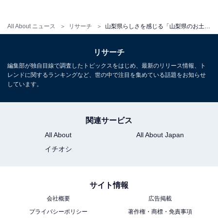
All About ニュース
リサーチ
山梨県らしさを感じる「山梨県のお土産」ランキング！ 2位「ほうとう」を抑えた1位は？【2026年調査】
リサーチ
編集部が独自目線で調査したトピックスをはじめ、最新のリリース情報、ト
レンドに関するランキングなど、世の中で注目を集めている話題をお知らせ
しています。
関連サービス
All About
All About Japan
イチオシ
サイト情報
会社概要
広告掲載
プライバシーポリシー
著作権・商標・免責事項