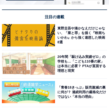
※回答者のコメントは原文ママです
※記事内容は執筆時点のものです。最新の内容をご確認
ください
注目の連載
東野圭吾や湊かなえだけじゃな
13位までの全ランキング結果を見
い、「業と罪」を描く『映画ち
次ページ
る
いかわ』から強く連想した映画
8選
20年間「駆け込み実績ゼロ」の
学校も…「こども110番の家」
は本当に必要？ PTAが直面する
理想と現実
「青春18きっぷ」販売激減の裏
に何が？ 連続利用の厳格化だけ
ではない「本当の理由」