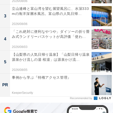
2026/08/06
立山連峰と富山湾を望む展望風呂に、水深333
mの海洋深層水風呂。富山県の人気日帰...
3
2026/08/06
「これ絶対に便利なやつや」ダイソーの折り畳
み式ランドリーバスケットが高評価「使わ...
4
2026/08/03
【山梨県の人気日帰り温泉】「山梨日帰り温泉
源泉かけ流しの湯 桜湯」は源泉かけ流...
5
2026/08/05
事例から学ぶ『特権アクセス管理』
PR
KeeperSecurity
Recommended by