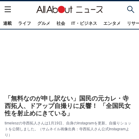
連載
ライフ
グルメ
社会
IT・ビジネス
エンタメ
リサ
「無料なのが申し訳ない」国民の元カレ・寺
西拓人、ドアップ自撮りに反響！ 「全国民女
性を射止めにきている」
timeleszの寺西拓人さんは1月19日、自身のInstagramを更新。自撮りショッ
トを公開しました。（サムネイル画像出典：寺西拓人さん公式Instagramよ
り）