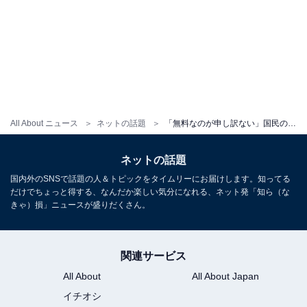
All About ニュース
ネットの話題
「無料なのが申し訳ない」国民の元カレ・寺西拓人、ドアップ自撮りに反響！ 「全国民女性を射止めにきている」
ネットの話題
国内外のSNSで話題の人＆トピックをタイムリーにお届けします。知ってる
だけでちょっと得する、なんだか楽しい気分になれる、ネット発「知ら（な
きゃ）損」ニュースが盛りだくさん。
関連サービス
All About
All About Japan
イチオシ