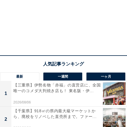
最新
一週間
一ヶ月
【三重県】伊勢名物「赤福」の直営店に、全国
唯一のコメダ大判焼き店も！ 東名阪・伊...
1
2026/08/06
【千葉県】918㎡の県内最大級マーケットか
ら、廃校をリノベした直売所まで。ファー...
2