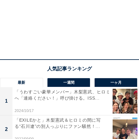
最新
一週間
一ヶ月
「うわすごい豪華メンバー」木梨憲武、ヒロミ
へ「連絡ください！」呼び掛ける。ISS...
1
2024/10/17
「EXILEかと」木梨憲武＆ヒロミの間に写
る“石川遼”の別人っぷりにファン騒然！...
2