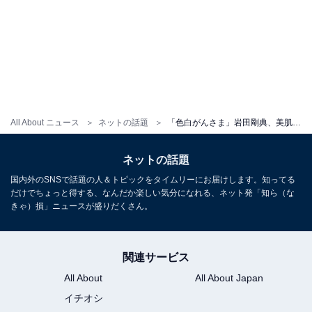
All About ニュース
ネットの話題
「色白がんさま」岩田剛典、美肌過ぎると反響！ 「肌の透明感やばすぎます」「なぜそんなイケてる」
ネットの話題
国内外のSNSで話題の人＆トピックをタイムリーにお届けします。知ってる
だけでちょっと得する、なんだか楽しい気分になれる、ネット発「知ら（な
きゃ）損」ニュースが盛りだくさん。
関連サービス
All About
All About Japan
イチオシ