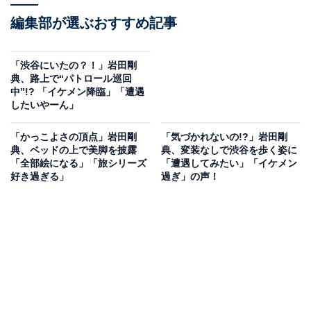
編集部が選ぶおすすめ記事
「渋谷にいたの？！」岩田剛
典、路上で“パトロール巡回
中”!? 「イケメン降臨」「遭遇
したいやーん」
「かっこよさの頂点」岩田剛
「気づかれないの!?」岩田剛
典、ベッドの上で美脚を披露
典、変装なしで渋谷を歩く姿に
「全部絵になる」「旅シリーズ
「遭遇してみたい」「イケメン
好き過ぎる」
過ぎ」の声！