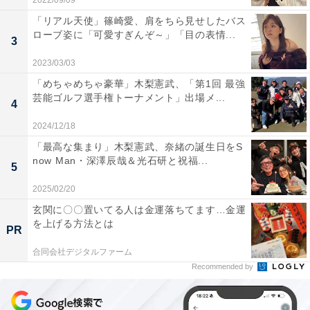
2022/09/09
「リアル天使」篠崎愛、肩をちら見せしたバス
ローブ姿に「可愛すぎんぞ～」「目の表情...
3
2023/03/03
「めちゃめちゃ豪華」木梨憲武、「第1回 最強
芸能ゴルフ選手権トーナメント」出場メ...
4
2024/12/18
「最高な集まり」木梨憲武、奈緒の誕生日をS
now Man・深澤辰哉＆光石研と祝福...
5
2025/02/20
玄関に〇〇置いてる人は金運落ちてます…金運
を上げる方法とは
PR
合同会社デジタルファーム
Recommended by