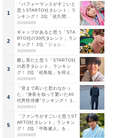
「パフォーマンスがすごいと
「癒し系
思うSTARTO社タレント」ラ
タレント
1
1
ンキング！ 2位「佐久間...
「井ノ原
2026/08/06
2026/08/0
ギャップがあると思う「STA
癒し系だ
RTO社の30代タレント」ラン
の若手
2
2
キング！ 2位「ジェシ...
グ！ 2
2026/08/06
2026/08/0
癒し系だと思う「STARTO社
ギャップ
の若手タレント」ランキン
RTO社
3
3
グ！ 2位「松島聡」を抑え...
キング！
2026/08/05
2026/08/0
「背まで高いと思わなかっ
「世界で
た」“身長を知って驚いた40
ARTO
4
4
代男性俳優”ランキング！ 1...
グ！ 2
2026/06/13
2026/08/0
「ファンサがすごいと思うST
身長を知
ARTO社タレント」ランキン
性俳優」
5
5
グ！ 2位「中島健人」を...
「鈴木
倒...
2026/08/05
2026/08/0