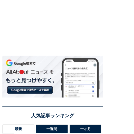
最新
一週間
一ヶ月