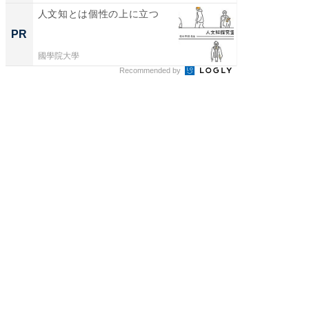
人文知とは個性の上に立つ
特別な
「太り
PR
PR
とは？
國學院大學
森永乳業
Recommended by