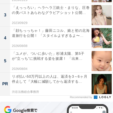
2026/01/29
「えっっろい」ヘラヘラ三銃士・まりな、圧巻
の美バストあらわなグラビアショット公開...
3
2023/09/29
「顔ちっっちゃ！」藤田ニコル、娘と初の北海
道旅行を公開！ 「スタイルよすぎるよ〜...
4
2026/08/08
「ユメが、ついに歩いた」杉浦太陽、第5子
が“立っち”に挑戦する姿を披露！ 「出来...
5
2026/08/04
リボ払い50万円以上の人は、返済を3～6ヶ月
停止して『大幅に減額してから返済する...
PR
渋谷法務総合事務所
Recommended by