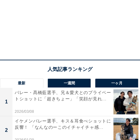
最新
一週間
一ヶ月
バレー・髙橋藍選手、兄＆愛犬とのプライベー
トショットに「超きちょー」「笑顔が見れ...
1
2026/03/08
イケメンバレー選手、キス＆耳食べショットに
反響！ 「なんなのーこのイチャイチャ感...
2