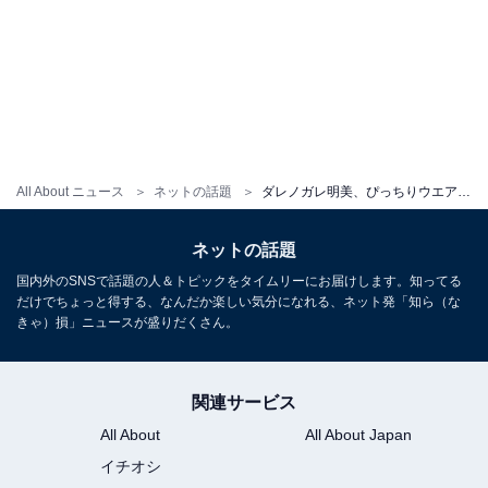
All About ニュース
ネットの話題
ダレノガレ明美、ぴっちりウエアでくびれがすごい圧巻スタイル披露！ プライベートショット多数公開
ネットの話題
国内外のSNSで話題の人＆トピックをタイムリーにお届けします。知ってる
だけでちょっと得する、なんだか楽しい気分になれる、ネット発「知ら（な
きゃ）損」ニュースが盛りだくさん。
関連サービス
All About
All About Japan
イチオシ