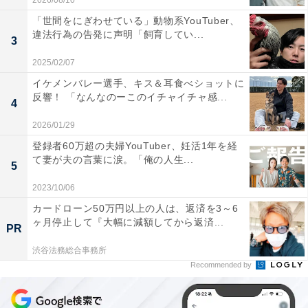
2026/08/10
「世間をにぎわせている」動物系YouTuber、
違法行為の告発に声明「飼育してい...
3
2025/02/07
イケメンバレー選手、キス＆耳食べショットに
反響！ 「なんなのーこのイチャイチャ感...
4
2026/01/29
登録者60万超の夫婦YouTuber、妊活1年を経
て妻が夫の言葉に涙。「俺の人生...
5
2023/10/06
カードローン50万円以上の人は、返済を3～6
ヶ月停止して『大幅に減額してから返済...
PR
渋谷法務総合事務所
Recommended by