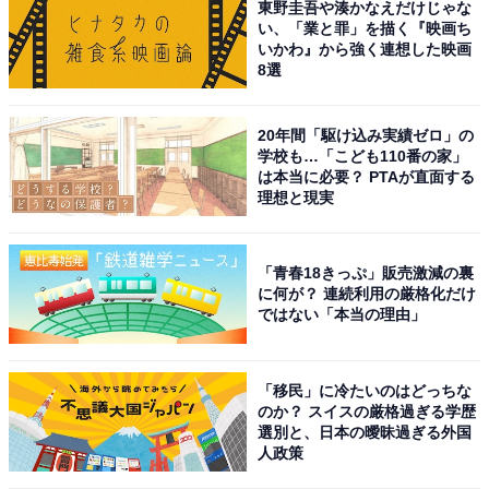
東野圭吾や湊かなえだけじゃな
い、「業と罪」を描く『映画ち
いかわ』から強く連想した映画
8選
20年間「駆け込み実績ゼロ」の
学校も…「こども110番の家」
は本当に必要？ PTAが直面する
理想と現実
「青春18きっぷ」販売激減の裏
に何が？ 連続利用の厳格化だけ
ではない「本当の理由」
「移民」に冷たいのはどっちな
のか？ スイスの厳格過ぎる学歴
選別と、日本の曖昧過ぎる外国
人政策