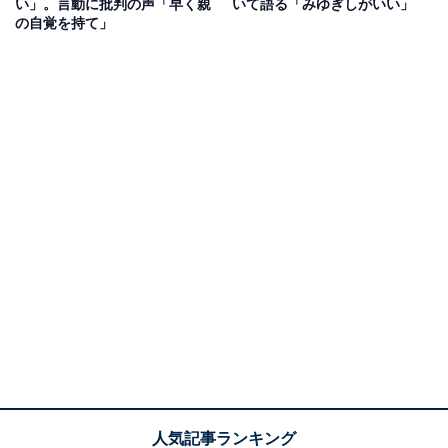
い」。言動に批判の声「早く親
いて語る「みゆぎしがいい」
の自覚を持て」