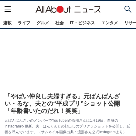
連載
ライフ
グルメ
社会
IT・ビジネス
エンタメ
リサ
「やばい仲良し夫婦すぎる」元ばんばんざ
い・るな、夫との“平成プリ”ショット公開
「年齢書いたのだれ！笑笑」
元ばんばんざいのメンバーでYouTuberの流那さんは1月19日、自身の
Instagramを更新。夫・はんくんとの顔出しのプリクラショットを公開し、反
響を呼んでいます。（サムネイル画像出典：流那さん公式Instagramより）