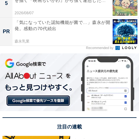
を描く『映画ちいかわ』から強く連想した...
5
2026/08/07
「気になっていた認知機能が菌で…」森永が開
発。感動の70代続出
PR
森永乳業
Recommended by
注目の連載