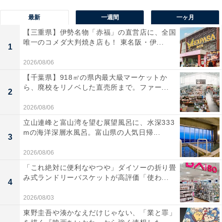
最新
一週間
一ヶ月
【三重県】伊勢名物「赤福」の直営店に、全国
唯一のコメダ大判焼き店も！ 東名阪・伊...
1
2026/08/06
【千葉県】918㎡の県内最大級マーケットか
ら、廃校をリノベした直売所まで。ファー...
2
2026/08/06
立山連峰と富山湾を望む展望風呂に、水深333
mの海洋深層水風呂。富山県の人気日帰...
3
2026/08/06
「これ絶対に便利なやつや」ダイソーの折り畳
み式ランドリーバスケットが高評価「使わ...
4
2026/08/03
東野圭吾や湊かなえだけじゃない、「業と罪」