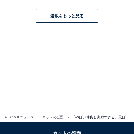
連載をもっと見る
All About ニュース
ネットの話題
「やばい仲良し夫婦すぎる」元ばんばんざい・るな、夫との“平成プリ”ショット公開「年齢書いたのだれ！笑笑」
ネットの話題