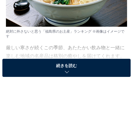
絶対に外さないと思う「福島県のお土産」ランキング ※画像はイメージで
す
厳しい寒さが続くこの季節、あたたかい飲み物と一緒に
楽しむ地域の名産品は格別の癒やしを届けてくれます。
自宅で過ごす冬のひとときを豊かに彩る、現地ならでは
続きを読む
のこだわりが詰まった商品をまとめました。
All About ニュース編集部では、2026年1月9日、全国
20〜60代の男女250人を対象に、「絶対に外さないお土
産に関するアンケート」を実施しました。その中から、
絶対に外さないと思う「福島県のお土産」ランキングの
結果をご紹介します。