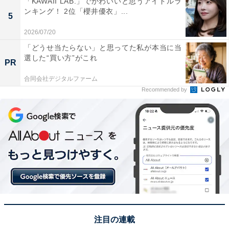
「KAWAII LAB.」でかわいいと思うアイドルラ
ンキング！ 2位「櫻井優衣」...
5
福島土産の代名詞「ままどおる」が1位に輝きました。
バターをたっぷり使用した生地で、ミルク味のあんを包
2026/07/20
み込んだ優しい味わいは、一口食べると幸せな気分にさ
「どうせ当たらない」と思ってた私が本当に当
選した“買い方”がこれ
せてくれます。長年愛され続けるその懐かしい甘さと、
PR
いつ誰に贈っても喜ばれる安心感は、まさに「外さな
合同会社デジタルファーム
い」福島の顔といえる逸品です。
Recommended by
回答者からは「福島土産として定番で、長年愛されてい
る安心感があるからです。ミルク風味でクセがなく、誰
にでも渡しやすい味だと思います」（20代男性／愛媛
県）、「ミルクの風味がやさしく広がる焼菓子で、甘さ
が万人向けで食べやすく、知名度と定番感があり安心し
て選べるから」（40代男性／静岡県）、「チョコ味など
期間限定のものもあって飽きないから」（40代女性／埼
玉県）といった声が集まりました。
注目の連載