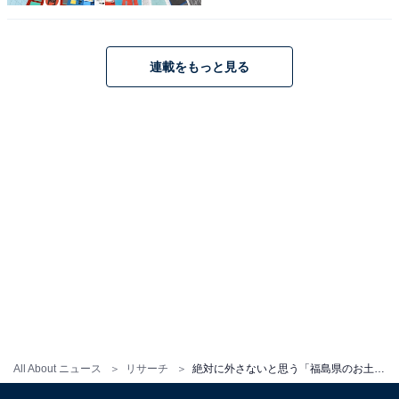
連載をもっと見る
こちらもおすすめ
絶対に外さないと思う「秋田県のお土産」ラン
キング！ 同率2位「いぶりがっこのタルタルソ
ース 燻」「いぶりがっこ」を抑えた1位は？
【2026年調査】
1
2
All About ニュース
リサーチ
絶対に外さないと思う「福島県のお土産」ランキング！ 2位「喜多方ラーメン黄箱2食入」を抑えた1位は？【2026年調査】