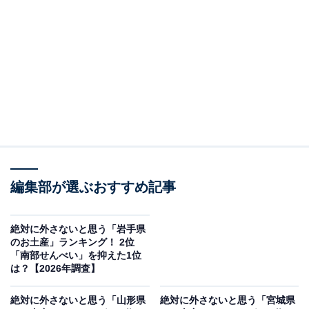
＞7位までの全ランキング結果を見る
この記事の執筆者：
坂上 恵
All About ニュースの編集者。オールアバウトに入社後、SNSトレン
ドにフォーカスした記事執筆やSEOライティングの経験を経て、の
ちにAll About ニュースチームのメンバーに加入。現在は旅行・カル
...続きを読む
チャー・エンタメなどを中心に企画編集を担当。東京都出身。居酒
屋巡りとスポーツ観戦が生きがい。
調査概要
編集部が選ぶおすすめ記事
調査期間：2026年1月9日
絶対に外さないと思う「岩手県
調査方法：インターネット調査
のお土産」ランキング！ 2位
調査対象：全国20〜60代の男女250人
「南部せんべい」を抑えた1位
は？【2026年調査】
※本調査は全国250人を対象に実施したもので、結
絶対に外さないと思う「山形県
絶対に外さないと思う「宮城県
果は回答者の意見を集計したものであり、全体の意