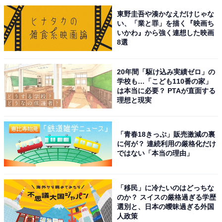
東野圭吾や湊かなえだけじゃな
い、「業と罪」を描く『映画ち
※回答者からのコメントは原文ママです
いかわ』から強く連想した映画
※記事内容は執筆時点のものです。最新の内容をご確認
8選
ください
20年間「駆け込み実績ゼロ」の
学校も…「こども110番の家」
次ページ
7位までのランキング結果を見る
は本当に必要？ PTAが直面する
理想と現実
「青春18きっぷ」販売激減の裏
に何が？ 連続利用の厳格化だけ
ではない「本当の理由」
「移民」に冷たいのはどっちな
のか？ スイスの厳格過ぎる学歴
選別と、日本の曖昧過ぎる外国
人政策