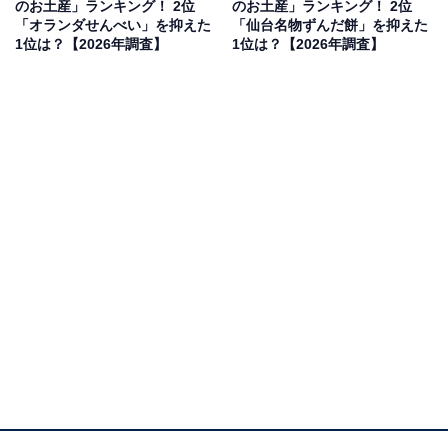
のお土産」ランキング！ 2位
のお土産」ランキング！ 2位
「オランダせんべい」を抑えた
「仙台名物ずんだ餅」を抑えた
見を断定的に示すものではありません
1位は？【2026年調査】
1位は？【2026年調査】
2位：喜多方ラーメン黄箱2食入（河京）／58票
日本三大ラーメンの1つに数えられる「喜多方ラーメ
ン」を、自宅で本格的に楽しめるセット。モチモチした
食感の平打ち熟成多加水麺と、コクのあるしょうゆスー
プの相性は抜群です。福島の味をそのまま持ち帰ること
ができるお土産として、幅広い層から厚い支持を得てい
ます。
回答者からは「２食入っていて、福島のラーメンを味わ
って欲しいから」（20代男性／埼玉県）、「シンプルな
醤油ラーメンで万人受けしそうだから」（40代男性／神