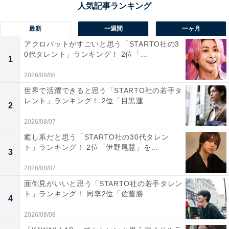
奈川県）、「ラーメンが好きな人は多いし、食事の代わ
りになるお土産は喜ばれやすいため」（30代男性／千葉
最新
一週間
一ヶ月
県）といった声が集まりました。
アクロバットがすごいと思う「STARTO社の3
0代タレント」ランキング！ 2位「...
1
2026/08/08
世界で活躍できると思う「STARTO社の若手タ
レント」ランキング！ 2位「目黒蓮...
2
2026/08/07
癒し系だと思う「STARTO社の30代タレン
ト」ランキング！ 2位「伊野尾慧」を...
3
2026/08/07
面倒見がいいと思う「STARTO社の若手タレン
ト」ランキング！ 同率2位「佐藤勝...
4
2026/08/08
1位：ままどおる（三万石）／74票