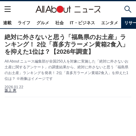
連載
ライフ
グルメ
社会
IT・ビジネス
エンタメ
リサ
絶対に外さないと思う「福島県のお土産」ラ
ンキング！ 2位「喜多方ラーメン黄箱2食入」
を抑えた1位は？【2026年調査】
All About ニュース編集部が全国250人を対象に実施した「絶対に外さないお
土産に関するアンケート」の調査結果から、絶対に外さないと思う「福島県
のお土産」ランキングを発表！ 2位「喜多方ラーメン黄箱2食入」を抑えた1
位は？ ※画像はイメージです
2026.01.22
坂上 恵