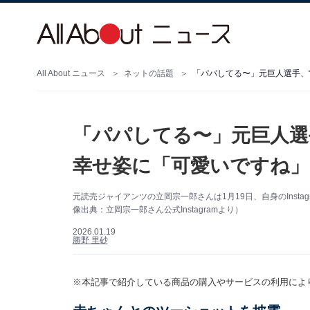
All About ニュース
ネットの話題
「パパしてる〜」元巨人選手、
「パパしてる〜」元巨人選
幸せ姿に「可愛いですね」
元読売ジャイアンツの立岡宗一郎さんは1月19日、自身のInst
像出典：立岡宗一郎さん公式Instagramより）
2026.01.19
勝野 里砂
※本記事で紹介している商品の購入やサービスの利用によ