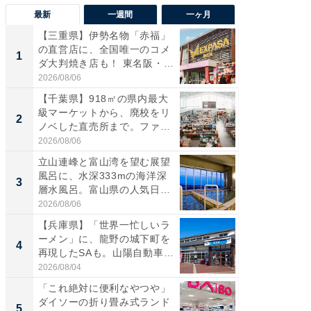
最新
一週間
一ヶ月
【三重県】伊勢名物「赤福」
【兵庫
の直営店に、全国唯一のコメ
ーメン
1
1
ダ大判焼き店も！ 東名阪・
再現した
伊...
道...
2026/08/06
2026/08/0
【千葉県】918㎡の県内最大
【三重
級マーケットから、廃校をリ
「鈴鹿天
2
2
ノベした直売所まで。ファ
は100
ー...
2026/08/06
2026/08/0
立山連峰と富山湾を望む展望
ステラ
風呂に、水深333mの海洋深
詰め放題
3
3
層水風呂。富山県の人気日
00円で「
帰...
2026/08/06
2026/08/0
【兵庫県】「世界一忙しいラ
「ミニオ
ーメン」に、龍野の城下町を
ッグ！ 
4
4
再現したSAも。山陽自動車
ど、夏限
道...
2026/08/04
2026/08/0
「これ絶対に便利なやつや」
【埼玉
ダイソーの折り畳み式ランド
「行田天
5
5