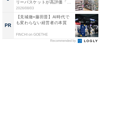
リーバスケットが高評価「使
は和の
わ...
が...
2026/08/03
2026/08/0
【見城徹×藤田晋】AI時代で
「ばぁ
も変わらない経営者の本質
い！」
PR
PR
家
FINCHI on GOETHE
株式会社
Recommended by