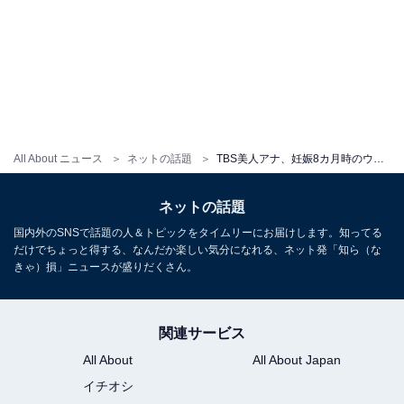
All About ニュース
ネットの話題
TBS美人アナ、妊娠8カ月時のウエディングドレス姿を披露「一目惚れ」「ドンピシャなものに出会えました」
ネットの話題
国内外のSNSで話題の人＆トピックをタイムリーにお届けします。知ってる
だけでちょっと得する、なんだか楽しい気分になれる、ネット発「知ら（な
きゃ）損」ニュースが盛りだくさん。
関連サービス
All About
All About Japan
イチオシ