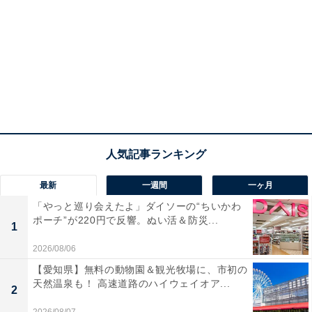
最新
一週間
一ヶ月
「やっと巡り会えたよ」ダイソーの“ちいかわ
ポーチ”が220円で反響。ぬい活＆防災...
1
2026/08/06
【愛知県】無料の動物園＆観光牧場に、市初の
天然温泉も！ 高速道路のハイウェイオア...
2