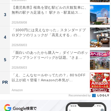
2026/08/07
【鹿児島県】桜島を望む駅ビルの大観覧車に、
無料の駅ナカ足湯も！ 駅ナカ・駅直結ス...
3
2026/08/08
「1000円には見えなかった」スタンダードプ
ロダクツのリュックが「高見えする」の...
4
2026/08/03
「面白いのあったから購入〜」ダイソーのポッ
プアップランドリーバッグが話題。“さま...
5
2026/08/03
「え、こんなセールやってたの？」80％OFF
以上が続々登場！Amazonの本気が...
PR
Amazon
Recommended by