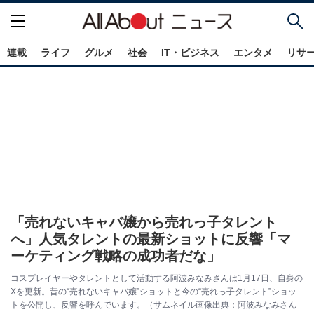
連載
ライフ
グルメ
社会
IT・ビジネス
エンタメ
リサ
「売れないキャバ嬢から売れっ子タレント
へ」人気タレントの最新ショットに反響「マ
ーケティング戦略の成功者だな」
コスプレイヤーやタレントとして活動する阿波みなみさんは1月17日、自身の
Xを更新。昔の“売れないキャバ嬢”ショットと今の“売れっ子タレント”ショッ
トを公開し、反響を呼んでいます。（サムネイル画像出典：阿波みなみさん