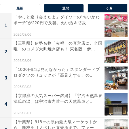
最新
一週間
一ヶ月
「やっと巡り会えたよ」ダイソーの“ちいかわ
ポーチ”が220円で反響。ぬい活＆防災...
1
2026/08/06
【三重県】伊勢名物「赤福」の直営店に、全国
唯一のコメダ大判焼き店も！ 東名阪・伊...
2
2026/08/06
「1000円には見えなかった」スタンダードプ
ロダクツのリュックが「高見えする」の...
3
2026/08/03
【京都府の人気スーパー銭湯】「宇治天然温泉
源氏の湯」は宇治市内唯一の天然温泉と...
4
2026/08/07
【千葉県】918㎡の県内最大級マーケットか
ら、廃校をリノベした直売所まで。ファー...