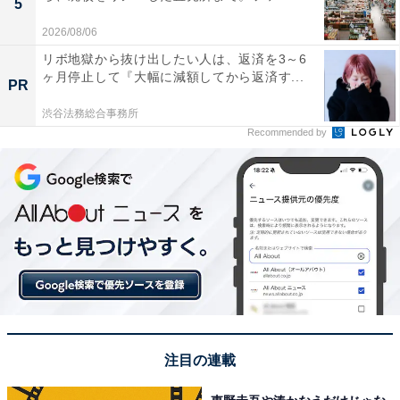
5
2026/08/06
リボ地獄から抜け出したい人は、返済を3～6
ヶ月停止して『大幅に減額してから返済す...
PR
渋谷法務総合事務所
Recommended by
注目の連載