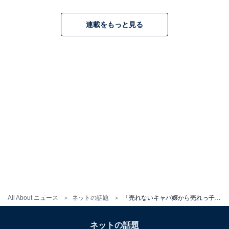
連載をもっと見る
All About ニュース
ネットの話題
「売れないキャバ嬢から売れっ子タレントへ」人気タレントの最新ショットに反響「マーケティング戦略の成功者だな」
ネットの話題