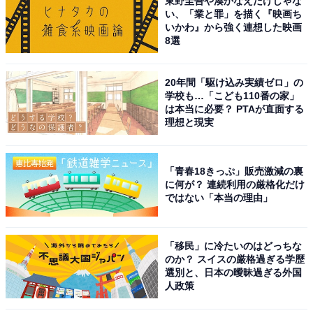
東野圭吾や湊かなえだけじゃな
い、「業と罪」を描く『映画ち
いかわ』から強く連想した映画
8選
20年間「駆け込み実績ゼロ」の
学校も…「こども110番の家」
は本当に必要？ PTAが直面する
理想と現実
「青春18きっぷ」販売激減の裏
に何が？ 連続利用の厳格化だけ
ではない「本当の理由」
「移民」に冷たいのはどっちな
のか？ スイスの厳格過ぎる学歴
選別と、日本の曖昧過ぎる外国
人政策