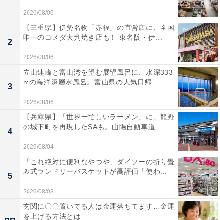
2026/08/06
【三重県】伊勢名物「赤福」の直営店に、全国
唯一のコメダ大判焼き店も！ 東名阪・伊...
2
2026/08/06
立山連峰と富山湾を望む展望風呂に、水深333
mの海洋深層水風呂。富山県の人気日帰...
3
2026/08/06
【兵庫県】「世界一忙しいラーメン」に、龍野
の城下町を再現したSAも。山陽自動車道...
4
2026/08/04
「これ絶対に便利なやつや」ダイソーの折り畳
み式ランドリーバスケットが高評価「使わ...
5
2026/08/03
玄関に〇〇置いてる人は金運落ちてます…金運
を上げる方法とは