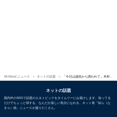
All About ニュース
ネットの話題
「今日は誠也から誘われて」木村拓哉、後輩アイドルとの仲良しショット公開「一緒にとある撮影を…」
ネットの話題
国内外のSNSで話題の人＆トピックをタイムリーにお届けします。知ってる
だけでちょっと得する、なんだか楽しい気分になれる、ネット発「知ら（な
きゃ）損」ニュースが盛りだくさん。