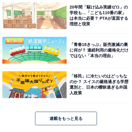
20年間「駆け込み実績ゼロ」の
学校も…「こども110番の家」
は本当に必要？ PTAが直面する
理想と現実
「青春18きっぷ」販売激減の裏
に何が？ 連続利用の厳格化だけ
ではない「本当の理由」
「移民」に冷たいのはどっちな
のか？ スイスの厳格過ぎる学歴
選別と、日本の曖昧過ぎる外国
人政策
連載をもっと見る