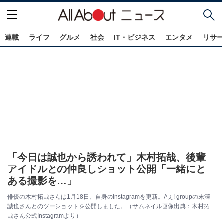
連載
ライフ
グルメ
社会
IT・ビジネス
エンタメ
リサ
「今日は誠也から誘われて」木村拓哉、後輩
アイドルとの仲良しショット公開「一緒にと
ある撮影を…」
俳優の木村拓哉さんは1月18日、自身のInstagramを更新。Aぇ! groupの末澤
誠也さんとのツーショットを公開しました。（サムネイル画像出典：木村拓
哉さん公式Instagramより）