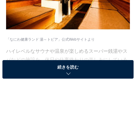
「なにわ健康ランド 湯～トピア」公式Webサイトより
ハイレベルなサウナや温泉が楽しめるスーパー銭湯やス
パなどの施設を、休日や仕事終わりの楽しみにしている
続きを読む
人も少なくないはず。日々の疲れを癒すリラックスタイ
ムは、何物にも代えがたい時間ですよね。しかし、近年
では高い人気をほこる施設も多く、どこに行けばよいか
迷ってしまう……そんな思いを抱えている人もいるので
はないでしょうか。
そんな人に向けて、All About ニュース編集部が厳選し
た、人気かつ評価の高いサウナやスーパー銭湯の施設を