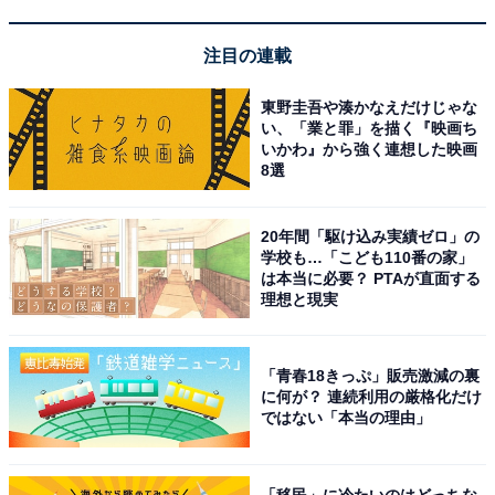
注目の連載
東野圭吾や湊かなえだけじゃな
い、「業と罪」を描く『映画ち
いかわ』から強く連想した映画
8選
アクセス・料金情報は？ 泊まれる？
20年間「駆け込み実績ゼロ」の
学校も…「こども110番の家」
は本当に必要？ PTAが直面する
アクセス
理想と現実
所在地：大阪府東大阪市長堂3-4-21
アクセス：近鉄奈良線・大阪線「布施駅」から徒歩約5
「青春18きっぷ」販売激減の裏
分、JRおおさか東線「河内永和駅」から徒歩約5分。車
に何が？ 連続利用の厳格化だけ
ではない「本当の理由」
の場合は提携駐車場「マッスルパーク」が利用可能で
す。
「移民」に冷たいのはどっちな