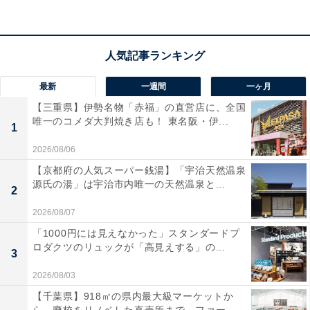
最新
一週間
一ヶ月
【三重県】伊勢名物「赤福」の直営店に、全国
唯一のコメダ大判焼き店も！ 東名阪・伊...
1
2026/08/06
【京都府の人気スーパー銭湯】「宇治天然温泉
源氏の湯」は宇治市内唯一の天然温泉と...
2
2026/08/07
「なにわ健康ランド 湯～トピア」の口コミは？
「1000円には見えなかった」スタンダードプ
ロダクツのリュックが「高見えする」の...
3
「なにわ健康ランド 湯～トピア」には、Googleクチコミ
において以下のような口コミが寄せられています。
2026/08/03
【千葉県】918㎡の県内最大級マーケットか