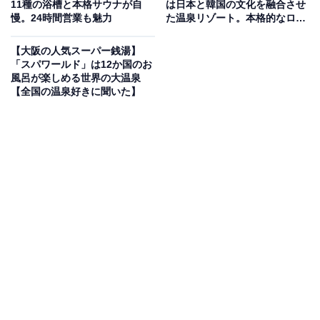
「なにわ健康ランド 湯～トピア」は24時間営業で
11種の浴槽と本格サウナが自
は日本と韓国の文化を融合させ
慢。24時間営業も魅力
た温泉リゾート。本格的なロウ
利用しやすい
リュが名物
【大阪の人気スーパー銭湯】
創業100年の漢方メーカーと共同開発した「延寿湯温
「スパワールド」は12か国のお
風呂が楽しめる世界の大温泉
泉」や、檜の香り豊かな風呂など多彩な浴槽が魅力。寝
【全国の温泉好きに聞いた】
転べるスペースや爆風アウフグースが楽しめるサウナも
人気です。食事処ではサウナ飯も充実。24時間営業のた
め利用しやすい点もうれしいポイントです。
楽天トラベルで泊まれるサウナを探す