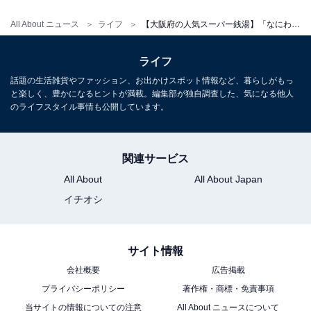
All About ニュース
ライフ
【大阪府の人気スーパー銭湯】「なにわ健康ランド 湯～トピア」は実家のような安心感のある施設。24時間営業で利用しやすい【2026年1月調査】
ライフ
話題の生活雑貨やファッション、お出かけスポット情報など、暮らしがもっ
と楽しく、豊かになるヒントが満載。編集部が独自調査した、気になる他人
のライフスタイル事情も公開しています。
こちらもおすすめ
関連サービス
【大阪府の人気スーパー銭湯】「狭山郷温泉 虹
All About
All About Japan
の湯 大阪狭山店」は圧巻の大滝を望む展望露天
が魅力
イチオシ
サイト情報
会社概要
広告掲載
プライバシーポリシー
著作権・商標・免責事項
当サイトの情報についての注意
All About ニュースについて