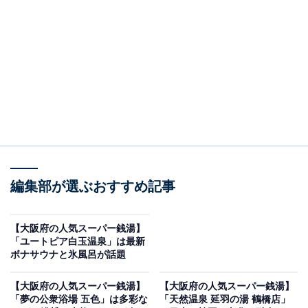
「狭山郷温泉 虹の湯 大阪狭山店」です。
※2026年1月時点で、Googleクチコミが500件以上、平
均評価が4.0超えの銭湯を紹介しています
＞アクセスと料金をチェックする
この記事の執筆者：
All About ニュース編集
部
編集部が選ぶおすすめ記事
「All About ニュース」は、ネットの話題から世の中の動きまで、暮
らしの中にあふれる「なぜ？」「どうして？」を分かりやすく伝え
るAll About発のニュースメディアです。お金や仕事、恋愛、ITに関
...続きを読む
【大阪府の人気スーパー銭湯】
する疑問に対して専門家が分かりやすく回答するほか、エンタメ情
「ユートピア白玉温泉」は最新
報やSNSで話題のトピックスを紹介しています。
ボナサウナと氷風呂が話題
※本記事で紹介している商品の購入やサービスの利用により、売上の一部が
オールアバウトに還元されることがあります。
【大阪府の人気スーパー銭湯】
【大阪府の人気スーパー銭湯】
「狭山郷温泉 虹の湯 大阪狭山店」は高級旅館のよ
「夢の公衆浴場 五色」は多彩な
「天然温泉 延羽の湯 鶴橋店」