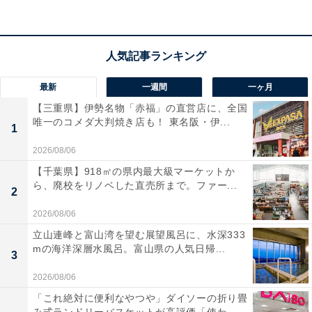
最新
一週間
一ヶ月
【三重県】伊勢名物「赤福」の直営店に、全国
唯一のコメダ大判焼き店も！ 東名阪・伊...
1
2026/08/06
【千葉県】918㎡の県内最大級マーケットか
ら、廃校をリノベした直売所まで。ファー...
2
2026/08/06
「狭山郷温泉 虹の湯 大阪狭山店」の口コミは？
立山連峰と富山湾を望む展望風呂に、水深333
mの海洋深層水風呂。富山県の人気日帰...
3
「狭山郷温泉 虹の湯 大阪狭山店」には、Googleクチコ
2026/08/06
ミにおいて以下のような口コミが寄せられています。
「これ絶対に便利なやつや」ダイソーの折り畳