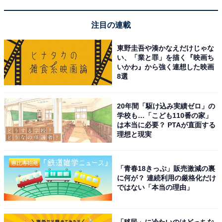
注目の連載
東野圭吾や湊かなえだけじゃな
い、「業と罪」を描く『映画ち
いかわ』から強く連想した映画
8選
アクセス・料金情報は？ 泊まれる？
20年間「駆け込み実績ゼロ」の
学校も…「こども110番の家」
アクセス
は本当に必要？ PTAが直面する
理想と現実
所在地：大阪府大阪狭山市東野西2丁目837
アクセス：南海高野線「北野田駅」から徒歩約20分。国
道310号線沿いに位置し、広々とした駐車場も完備され
「青春18きっぷ」販売激減の裏
ています。
に何が？ 連続利用の厳格化だけ
ではない「本当の理由」
料金
「移民」に冷たいのはどっちな