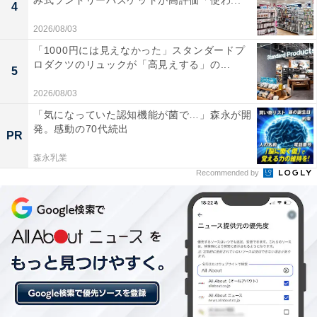
み式ランドリーバスケットが高評価「使わ...
4
スーパー銭湯とは思えない豪華な内装で驚いた
2026/08/03
「1000円には見えなかった」スタンダードプ
ロダクツのリュックが「高見えする」の...
5
マッサージがとても気持ちよく、大満足でした
2026/08/03
「気になっていた認知機能が菌で…」森永が開
発。感動の70代続出
PR
露天風呂から見える景色が絶景。料理も上品な盛り
付けでした
森永乳業
Recommended by