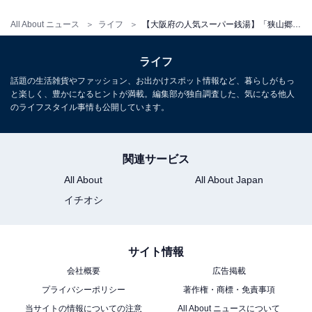
All About ニュース
ライフ
【大阪府の人気スーパー銭湯】「狭山郷温泉 虹の湯 大阪狭山店」は圧巻の大滝を望む展望露天が魅力【2026年1月調査】
ライフ
こちらもおすすめ
話題の生活雑貨やファッション、お出かけスポット情報など、暮らしがもっ
と楽しく、豊かになるヒントが満載。編集部が独自調査した、気になる他人
【大阪府の人気スーパー銭湯】「なにわ健康ラ
のライフスタイル事情も公開しています。
ンド 湯～トピア」は実家のような安心感のある
施設。24時間営業で利用しやすい
関連サービス
All About
All About Japan
イチオシ
サイト情報
1
2
会社概要
広告掲載
プライバシーポリシー
著作権・商標・免責事項
当サイトの情報についての注意
All About ニュースについて