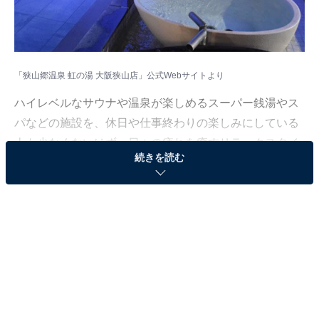
「狭山郷温泉 虹の湯 大阪狭山店」公式Webサイトより
ハイレベルなサウナや温泉が楽しめるスーパー銭湯やス
パなどの施設を、休日や仕事終わりの楽しみにしている
人も少なくないはず。日々の疲れを癒すリラックスタイ
続きを読む
ムは、何物にも代えがたい時間ですよね。しかし、近年
では高い人気をほこる施設も多く、どこに行けばよいか
迷ってしまう……そんな思いを抱えている人もいるので
はないでしょうか。
そんな人に向けて、All About ニュース編集部が厳選し
た、人気かつ評価の高いサウナやスーパー銭湯の施設を
紹介します。今回紹介するのは、大阪府で人気の施設