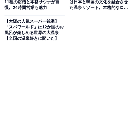
11種の浴槽と本格サウナが自
は日本と韓国の文化を融合させ
うなひとときを過ごせる
慢。24時間営業も魅力
た温泉リゾート。本格的なロウ
リュが名物
最大の特徴は、大パノラマで広がる「大滝」を眺めなが
【大阪の人気スーパー銭湯】
「スパワールド」は12か国のお
ら入浴できる展望露天風呂。サウナはオートロウリュ機
風呂が楽しめる世界の大温泉
能付きでしっかり発汗を促します。また、ラグジュアリ
【全国の温泉好きに聞いた】
ーな内装の「家族風呂」が全8部屋あり、全室から滝が
見える贅沢な設計。食事処「花椿」では自家製蕎麦が味
わえるなど、高級旅館のようなひとときを過ごせます。
楽天トラベルで泊まれるサウナを探す