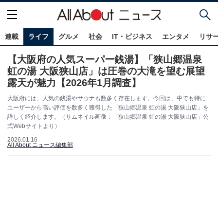
連載
ライフ
グルメ
社会
IT・ビジネス
エンタメ
リサ
【大阪府の人気スーパー銭湯】「狭山郷温泉
虹の湯 大阪狭山店」は圧巻の大滝を望む展望
露天が魅力【2026年1月調査】
大阪府には、人気の銭湯やサウナも数多く存在します。今回は、中でも特に
ユーザーから高い評価を数多く獲得した「狭山郷温泉 虹の湯 大阪狭山店」を
詳しく紹介します。（サムネイル画像：「狭山郷温泉 虹の湯 大阪狭山店」公
式Webサイトより）
2026.01.16
All About ニュース編集部