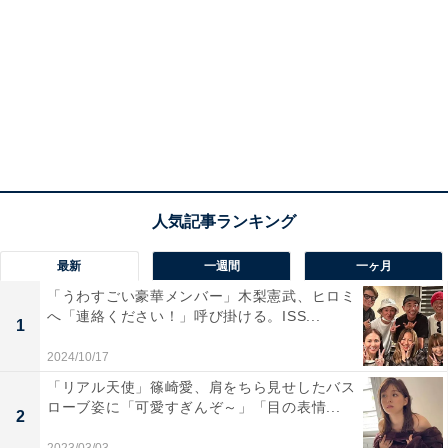
最新
一週間
一ヶ月
「うわすごい豪華メンバー」木梨憲武、ヒロミ
へ「連絡ください！」呼び掛ける。ISS...
1
2024/10/17
「リアル天使」篠崎愛、肩をちら見せしたバス
ローブ姿に「可愛すぎんぞ～」「目の表情...
2