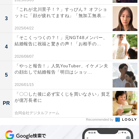
2023/03/03
「これが北川景子！？」すっぴん？ オフショ
ットに「顔が疲れてますね」「無加工無表...
3
2025/04/22
「そこくっつくの？！」元NGT48メンバー、
結婚報告に祝福と驚きの声！「お相手の...
4
2026/08/07
「やっと報告！」人気YouTuber、イケメン夫
の顔出しで結婚報告「明日はショッ...
5
2026/01/15
「〇〇した後に必ず宝くじを買いなさい」貧乏
が億万長者に
PR
合同会社デジタルファーム
Recommended by