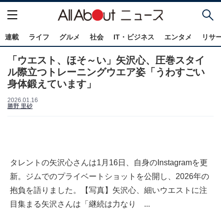
連載
ライフ
グルメ
社会
IT・ビジネス
エンタメ
リサ
「ウエスト、ほそ～い」矢沢心、圧巻スタイ
ル際立つトレーニングウエア姿「うわすごい
身体鍛えています」
2026.01.16
勝野 里砂
タレントの矢沢心さんは1月16日、自身のInstagramを更
新。ジムでのプライベートショットを公開し、2026年の
抱負を語りました。【写真】矢沢心、細いウエストに注
目集まる矢沢さんは「継続は力なり ...