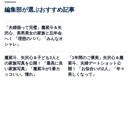
編集部が選ぶおすすめ記事
「夫婦揃って完璧」魔裟斗＆矢
沢心、美男美女の家族と忘年会
へ！ 「理想のパパ」「みんなオ
シャレ」
魔裟斗、矢沢心＆子ども3人と
「1年間のご褒美」矢沢心＆魔
の家族写真を公開！ 「最高に良
裟斗、夫婦デートショット公
い家族写真」「魔裟斗が1番カ
開！ 「お似合いの2人」「年々
ッコいい。憧れ」
美しくなって」