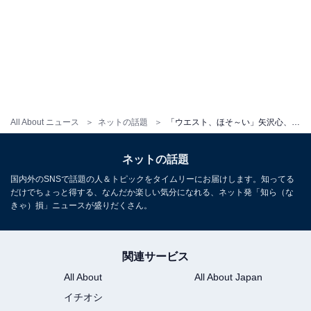
All About ニュース
ネットの話題
「ウエスト、ほそ～い」矢沢心、圧巻スタイル際立つトレーニングウエア姿「うわすごい身体鍛えています」
ネットの話題
国内外のSNSで話題の人＆トピックをタイムリーにお届けします。知ってる
だけでちょっと得する、なんだか楽しい気分になれる、ネット発「知ら（な
きゃ）損」ニュースが盛りだくさん。
関連サービス
All About
All About Japan
イチオシ