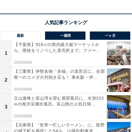
最新
一週間
一ヶ月
【千葉県】918㎡の県内最大級マーケットか
ら、廃校をリノベした直売所まで。ファー...
1
2026/08/06
【三重県】伊勢名物「赤福」の直営店に、全国
唯一のコメダ大判焼き店も！ 東名阪・伊...
2
2026/08/06
立山連峰と富山湾を望む展望風呂に、水深333
mの海洋深層水風呂。富山県の人気日帰...
3
2026/08/06
【兵庫県】「世界一忙しいラーメン」に、龍野
の城下町を再現したSAも。山陽自動車道...