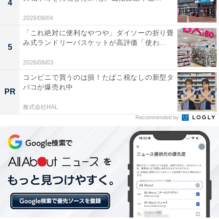
4
2026/08/04
「これ絶対に便利なやつや」ダイソーの折り畳
み式ランドリーバスケットが高評価「使わ...
5
2026/08/03
コンビニで買うのは損！たばこ税なしの新型タ
バコが爆売れ中
PR
株式会社HAL
Recommended by