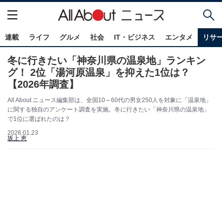
連載
ライフ
グルメ
社会
IT・ビジネス
エンタメ
リサ
冬に行きたい「神奈川県の温泉地」ランキン
グ！ 2位「湯河原温泉」を抑えた1位は？
【2026年調査】
All About ニュース編集部は、全国10～60代の男女250人を対象に「温泉地」
に関する独自のアンケート調査を実施。冬に行きたい「神奈川県の温泉地」
で1位に選ばれたのは？
2026.01.23
坂上 恵