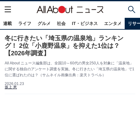
連載
ライフ
グルメ
社会
IT・ビジネス
エンタメ
リサ
冬に行きたい「埼玉県の温泉地」ランキン
グ！ 2位「小鹿野温泉」を抑えた1位は？
【2026年調査】
All About ニュース編集部は、全国10～60代の男女250人を対象に「温泉地」
に関する独自のアンケート調査を実施。冬に行きたい「埼玉県の温泉地」で1
位に選ばれたのは？（サムネイル画像出典：楽天トラベル）
2026.01.23
坂上 恵