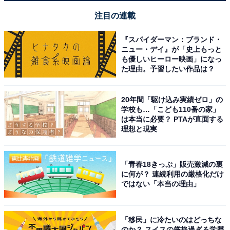
注目の連載
『スパイダーマン：ブランド・
ニュー・デイ』が「史上もっと
も優しいヒーロー映画」になっ
た理由。予習したい作品は？
20年間「駆け込み実績ゼロ」の
学校も…「こども110番の家」
は本当に必要？ PTAが直面する
理想と現実
「青春18きっぷ」販売激減の裏
に何が？ 連続利用の厳格化だけ
ではない「本当の理由」
「移民」に冷たいのはどっちな
のか？ スイスの厳格過ぎる学歴