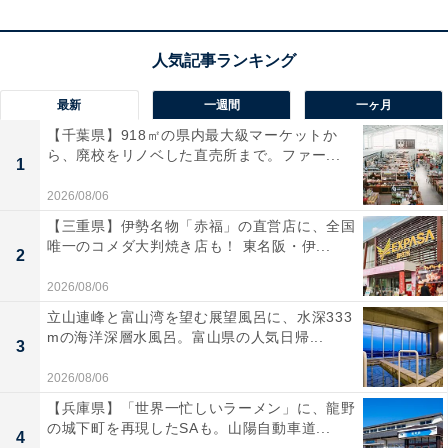
最新
一週間
一ヶ月
【千葉県】918㎡の県内最大級マーケットか
ら、廃校をリノベした直売所まで。ファー...
1
2026/08/06
【三重県】伊勢名物「赤福」の直営店に、全国
唯一のコメダ大判焼き店も！ 東名阪・伊...
2
2026/08/06
立山連峰と富山湾を望む展望風呂に、水深333
mの海洋深層水風呂。富山県の人気日帰...
3
2026/08/06
【兵庫県】「世界一忙しいラーメン」に、龍野
の城下町を再現したSAも。山陽自動車道...
4